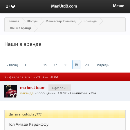
Меню
ManUtd8.com
Главная
Форум
Манчестер Юнайтед
Команда
Наши в аренде
Наши в аренде
19
< Назад
1
...
16
17
18
20
Вперед >
25 февраля 2023 - 20:57 —
#361
mu best team
Оффлайн
Легенда
• Сообщений: 33890 • Симпатий: 7294
Цитата: coldplay777
Гол Амада Кардиффу.