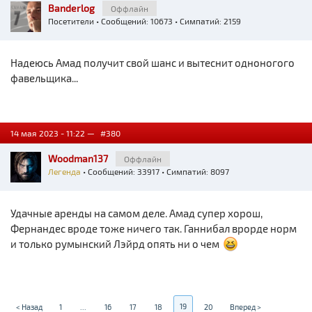
Banderlog
Оффлайн
Посетители
• Сообщений: 10673 • Симпатий: 2159
Надеюсь Амад получит свой шанс и вытеснит одноногого
фавельщика...
14 мая 2023 - 11:22 —
#380
Woodman137
Оффлайн
Легенда
• Сообщений: 33917 • Симпатий: 8097
Удачные аренды на самом деле. Амад супер хорош,
Фернандес вроде тоже ничего так. Ганнибал врорде норм
и только румынский Лэйрд опять ни о чем
19
< Назад
1
...
16
17
18
20
Вперед >