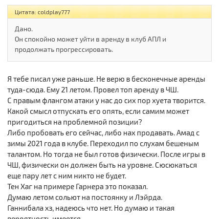
Цитата: coldplay777
Дано.
Он спокойно может уйти в аренду в клуб АПЛ и
продолжать прогрессировать.
Я тебе писал уже раньше. Не верю в бесконечные аренды
туда-сюда. Ему 21 летом. Провел топ аренду в ЧШ.
С правым флангом атаки у нас до сих пор хуета творится.
Какой смысл отпускать его опять, если самим может
пригодиться на проблемной позиции?
Либо пробовать его сейчас, либо нах продавать. Амад с
зимы 2021 года в клубе. Переходил по слухам бешеным
талантом. Но тогда не был готов физически. После игры в
ЧШ, физически он должен быть на уровне. Сюсюкаться
еще пару лет с ним никто не будет.
Тен Хаг на примере Гарнера это показал.
Думаю летом сольют на постоянку и Лэйрда.
Ганнибала хз, надеюсь что нет. Но думаю и такая
вероятность имеется.