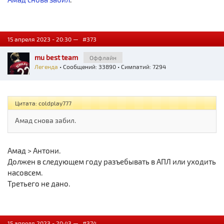
15 апреля 2023 - 20:30 —
#373
mu best team
Оффлайн
Легенда
• Сообщений: 33890 • Симпатий: 7294
Цитата: coldplay777
Амад снова забил.
Амад > Антони.
Должен в следующем году разъебывать в АПЛ или уходить
насовсем.
Третьего не дано.
15 апреля 2023 - 20:43 —
#374