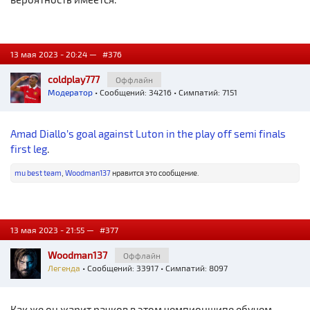
13 мая 2023 - 20:24 —
#376
coldplay777
Оффлайн
Модератор
• Сообщений: 34216 • Симпатий: 7151
Amad Diallo’s goal against Luton in the play off semi finals
first leg
.
mu best team
,
Woodman137
нравится это сообщение.
13 мая 2023 - 21:55 —
#377
Woodman137
Оффлайн
Легенда
• Сообщений: 33917 • Симпатий: 8097
Как же он жарит рачков в этом чемпионшипе ебучем