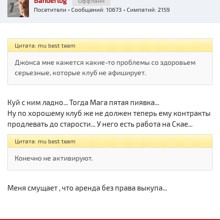
Banderlog
Оффлайн
Посетители
• Сообщений: 10673 • Симпатий: 2159
Цитата: mu best team
Джонса мне кажется какие-то проблемы со здоровьем
серьезные, которые клуб не афиширует.
Куй с ним ладно... Тогда Мага пятая пиявка...
Ну по хорошему клуб же не должен теперь ему контракты
продлевать до старости... У него есть работа на Скае...
Цитата: mu best team
Конечно не активируют.
Меня смущает , что аренда без права выкупа...