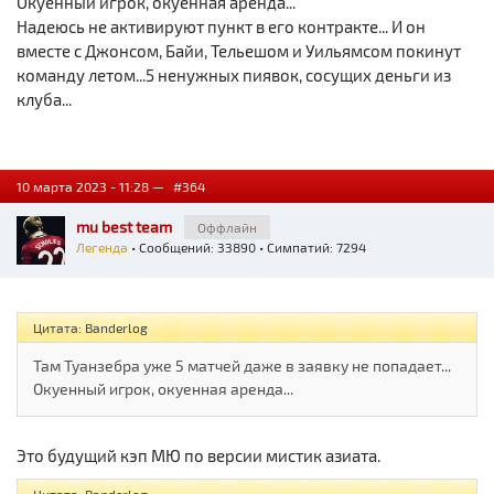
Окуенный игрок, окуенная аренда...
Надеюсь не активируют пункт в его контракте... И он
вместе с Джонсом, Байи, Тельешом и Уильямсом покинут
команду летом...5 ненужных пиявок, сосущих деньги из
клуба...
10 марта 2023 - 11:28 —
#364
mu best team
Оффлайн
Легенда
• Сообщений: 33890 • Симпатий: 7294
Цитата: Banderlog
Там Туанзебра уже 5 матчей даже в заявку не попадает...
Окуенный игрок, окуенная аренда...
Это будущий кэп МЮ по версии мистик азиата.