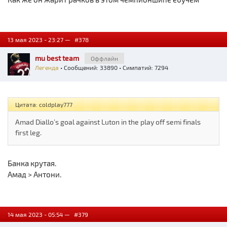
13 мая 2023 - 23:27 —
#378
mu best team
Оффлайн
Легенда
• Сообщений: 33890 • Симпатий: 7294
Цитата: coldplay777
Amad Diallo’s goal against Luton in the play off semi finals
first leg.
Банка крутая.
Амад > Антони.
14 мая 2023 - 05:54 —
#379