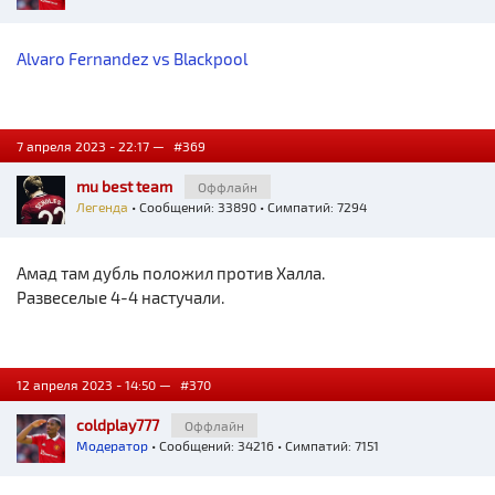
Alvaro Fernandez vs Blackpool
7 апреля 2023 - 22:17 —
#369
mu best team
Оффлайн
Легенда
• Сообщений: 33890 • Симпатий: 7294
Амад там дубль положил против Халла.
Развеселые 4-4 настучали.
12 апреля 2023 - 14:50 —
#370
coldplay777
Оффлайн
Модератор
• Сообщений: 34216 • Симпатий: 7151