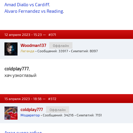
Amad Diallo vs Cardiff
.
Alvaro Fernandez vs Reading
.
12 апреля 2023 - 15:23 —
#371
Woodman137
Оффлайн
Легенда
• Сообщений: 33917 • Симпатий: 8097
coldplay777
,
хач узкоглазый
15 апреля 2023 - 18:56 —
#372
coldplay777
Оффлайн
Модератор
• Сообщений: 34216 • Симпатий: 7151
Амад снова забил
.