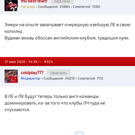
mu best team
Оффлайн
Легенда
• Сообщений: 33884 • Симпатий: 7290
Эмери на опыте закатывает очередную изейшую ЛЕ в свою
копилку.
Вудман вновь обоссан английским клубом, традиция хули.
21 мая 2026 - 14:39 —
#324
coldplay777
Оффлайн
Модератор
• Сообщений: 34216 • Симпатий: 7151
В ЛЕ и ЛК будут теперь только англ команды
доминировать, из-за того что клубы ЛЧ туда не
спускаются.