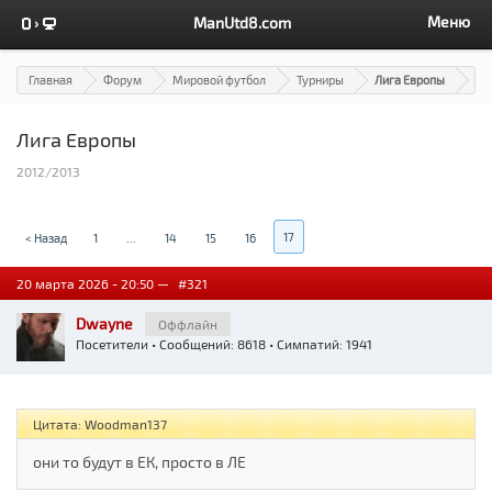
Меню
ManUtd8.com
Главная
Форум
Мировой футбол
Турниры
Лига Европы
Лига Европы
2012/2013
17
< Назад
1
...
14
15
16
20 марта 2026 - 20:50 —
#321
Dwayne
Оффлайн
Посетители
• Сообщений: 8618 • Симпатий: 1941
Цитата: Woodman137
они то будут в ЕК, просто в ЛЕ