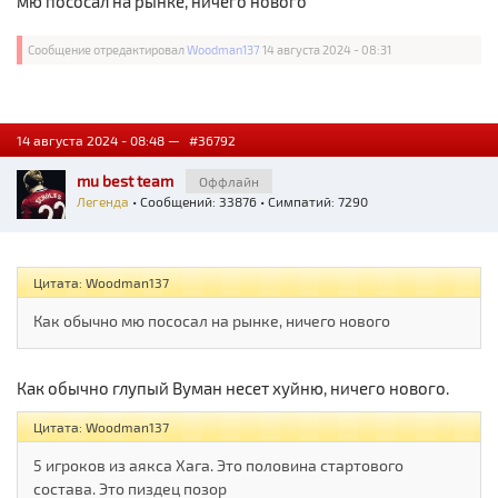
мю пососал на рынке, ничего нового
Сообщение отредактировал
Woodman137
14 августа 2024 - 08:31
14 августа 2024 - 08:48 —
#36792
mu best team
Оффлайн
Легенда
• Сообщений: 33876 • Симпатий: 7290
Цитата: Woodman137
Как обычно мю пососал на рынке, ничего нового
Как обычно глупый Вуман несет хуйню, ничего нового.
Цитата: Woodman137
5 игроков из аякса Хага. Это половина стартового
состава. Это пиздец позор