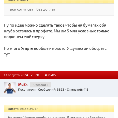
Цитата: MoZx
Таки хотят свап без доплат
Ну по идее можно сделать такое чтобы на бумагах оба
клуба остались в профите. Мы им 5 млн условных только
подкинем ещё сверху.
Но этого Угарте вообще не охото. Я думаю он обосрётся
тут.
13 августа 2024 - 23:28 —
#36785
MoZx
Оффлайн
Посетители
• Сообщений: 3823 • Симпатий: 413
Цитата: coldplay777
Но этого Угарте вообще не охото. Я думаю он обосрётся