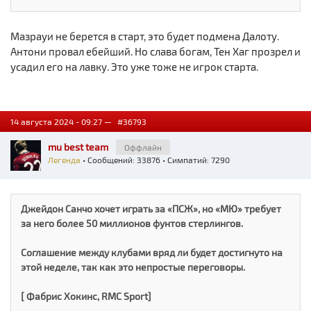
Мазрауи не берется в старт, это будет подмена Далоту.
Антони провал ебейший. Но слава богам, Тен Хаг прозрел и
усадил его на лавку. Это уже тоже не игрок старта.
14 августа 2024 - 09:27 —
#36793
mu best team
Оффлайн
Легенда
• Сообщений: 33876 • Симпатий: 7290
Джейдон Санчо хочет играть за «ПСЖ», но «МЮ» требует
за него более 50 миллионов фунтов стерлингов.
Соглашение между клубами вряд ли будет достигнуто на
этой неделе, так как это непростые переговоры.
[ Фабрис Хокинс, RMC Sport]