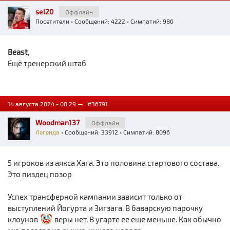
sel20
Оффлайн
Посетители
• Сообщений: 4222 • Симпатий: 986
Beast
,
Ещё тренерский штаб
14 августа 2024 - 08:29 —
#36791
Woodman137
Оффлайн
Легенда
• Сообщений: 33912 • Симпатий: 8096
5 игроков из аякса Хага. Это половина стартового состава.
Это пиздец позор
Успех трансферной кампании зависит только от
выступлений Йогурта и Зигзага. В баварскую парочку
клоунов
веры нет. В угарте ее еще меньше. Как обычно