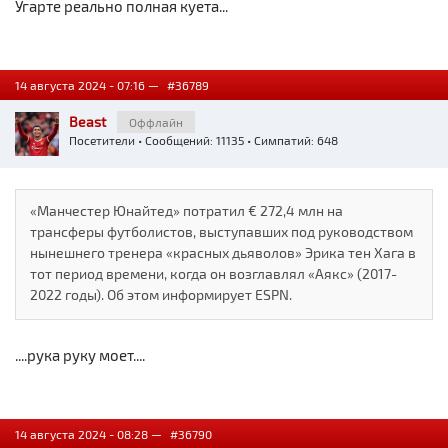
Угарте реально полная куета...
14 августа 2024 - 07:16 —
#36789
Beast
Оффлайн
Посетители
• Сообщений: 11135 • Симпатий: 648
«Манчестер Юнайтед» потратил € 272,4 млн на
трансферы футболистов, выступавших под руководством
нынешнего тренера «красных дьяволов» Эрика тен Хага в
тот период времени, когда он возглавлял «Аякс» (2017-
2022 годы). Об этом информирует ESPN.
....рука руку моет....
14 августа 2024 - 08:28 —
#36790