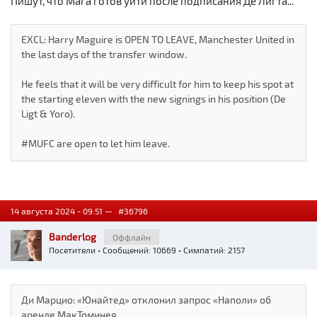
Пишут, что Мага готов уйти после подписания Де Лигта...
EXCL: Harry Maguire is OPEN TO LEAVE, Manchester United in
the last days of the transfer window.
He feels that it will be very difficult for him to keep his spot at
the starting eleven with the new signings in his position (De
Ligt & Yoro).
#MUFC are open to let him leave.
14 августа 2024 - 09:51 —
#36796
Banderlog
Оффлайн
Посетители
• Сообщений: 10669 • Симпатий: 2157
Ди Марцио: «Юнайтед» отклонил запрос «Наполи» об
аренде МакТоминея.