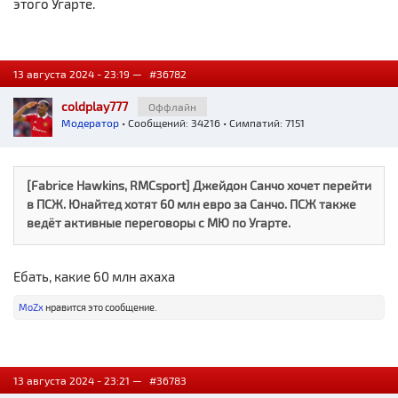
этого Угарте.
13 августа 2024 - 23:19 —
#36782
coldplay777
Оффлайн
Модератор
• Сообщений: 34216 • Симпатий: 7151
[Fabrice Hawkins, RMCsport] Джейдон Санчо хочет перейти
в ПСЖ. Юнайтед хотят 60 млн евро за Санчо. ПСЖ также
ведёт активные переговоры с МЮ по Угарте.
Ебать, какие 60 млн ахаха
MoZx
нравится это сообщение.
13 августа 2024 - 23:21 —
#36783