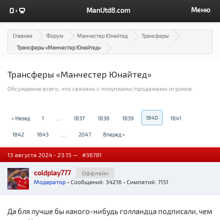
Меню
ManUtd8.com
Главная
Форум
Манчестер Юнайтед
Трансферы
Трансферы «Манчестер Юнайтед»
Трансферы «Манчестер Юнайтед»
Обсуждение всего, что связано с покупками/продажами игроков.
1840
< Назад
1
...
1837
1838
1839
1841
1842
1843
...
2047
Вперед >
13 августа 2024 - 23:15 —
#36781
coldplay777
Оффлайн
Модератор
• Сообщений: 34216 • Симпатий: 7151
Да бля лучше бы какого-нибудь голландца подписали, чем