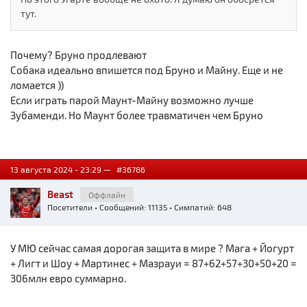
тут.
Почему? Бруно продлевают
Собака идеально впишется под Бруно и Майну. Еще и не
ломается ))
Если играть парой Маунт-Майну возможно лучше
Зубаменди. Но Маунт более травматичен чем Бруно
13 августа 2024 - 23:29 —
#36786
Beast
Оффлайн
Посетители
• Сообщений: 11135 • Симпатий: 648
У МЮ сейчас самая дорогая защита в мире ? Мага + Йогурт
+ Лигт и Шоу + Мартинес + Мазрауи = 87+62+57+30+50+20 =
306млн евро суммарно.