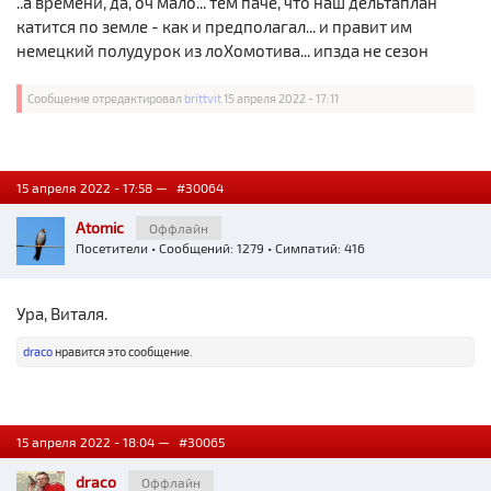
..а времени, да, оч мало... тем паче, что наш дельтаплан
катится по земле - как и предполагал... и правит им
немецкий полудурок из лоХомотива... ипзда не сезон
Сообщение отредактировал
brittvit
15 апреля 2022 - 17:11
15 апреля 2022 - 17:58 —
#30064
Atomic
Оффлайн
Посетители
• Сообщений: 1279 • Симпатий: 416
Ура, Виталя.
draco
нравится это сообщение.
15 апреля 2022 - 18:04 —
#30065
draco
Оффлайн