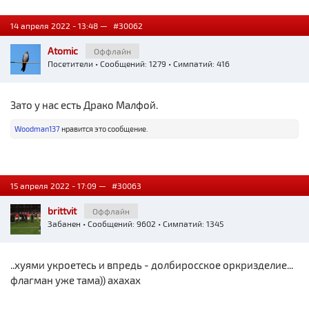
14 апреля 2022 - 13:48 —
#30062
Atomic
Оффлайн
Посетители
• Сообщений: 1279 • Симпатий: 416
Зато у нас есть Драко Малфой.
Woodman137
нравится это сообщение.
15 апреля 2022 - 17:09 —
#30063
brittvit
Оффлайн
Забанен
• Сообщений: 9602 • Симпатий: 1345
..хуями укроетесь и впредь - долбиросское оркризделие...
флагман уже тама)) ахахах