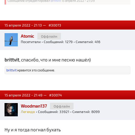
Сообщение отредактировал
brittvit
15 апреля 2022 - 21:09
15 апреля 2022 - 21:13 —
#30073
Atomic
Оффлайн
Посетители
• Сообщений: 1279 • Симпатий: 416
brittvit
, спасибо, что и мне песню нашёл)
brittvit
нравится это сообщение.
15 апреля 2022 - 21:49 —
#30074
Woodman137
Оффлайн
Легенда
• Сообщений: 33921 • Симпатий: 8099
Ну и я тогда погнал бухать