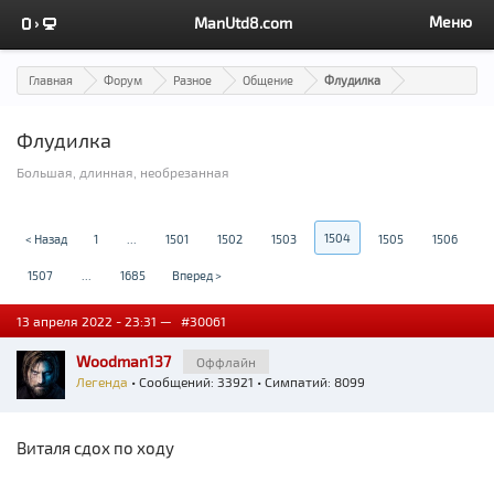
Меню
ManUtd8.com
Главная
Форум
Разное
Общение
Флудилка
Флудилка
Большая, длинная, необрезанная
1504
< Назад
1
...
1501
1502
1503
1505
1506
1507
...
1685
Вперед >
13 апреля 2022 - 23:31 —
#30061
Woodman137
Оффлайн
Легенда
• Сообщений: 33921 • Симпатий: 8099
Виталя сдох по ходу