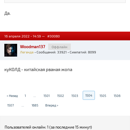
Да.
16 апреля 2022 - 14:59 —
#30080
Woodman137
Оффлайн
Легенда
• Сообщений: 33921 • Симпатий: 8099
куКОЛД - китайская рваная жопа
1504
< Назад
1
...
1501
1502
1503
1505
1506
1507
...
1685
Вперед >
Пользователей онлайн: 1 (за последние 15 минут)