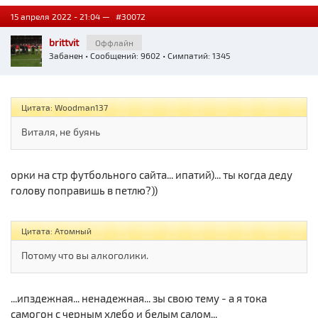
15 апреля 2022 - 21:04 —
#30072
brittvit
Оффлайн
Забанен
• Сообщений: 9602 • Симпатий: 1345
Цитата: Woodman137
Виталя, не буянь
орки на стр футбольного сайта... ипатий)... ты когда деду
голову поправишь в петлю?))
Цитата: Атомный
Потому что вы алкоголики.
...ипздежная... ненадежная... зы свою тему - а я тока
самогон с черным хлебо и белым салом...