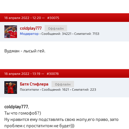
16 апреля 2022 - 12:20 —
#30075
coldplay777
Оффлайн
Модератор
• Сообщений: 34221 • Симпатий: 7153
Вудман - лысый гей.
16 апреля 2022 - 13:19 —
#30076
Батя Стифлера
Оффлайн
Посетители
• Сообщений: 1621 • Симпатий: 223
coldplay777
,
Ты что гомофоб?)
Ну нравится ему подставлять свою жопу,его право, зато
проблем с простатитом не будет)))