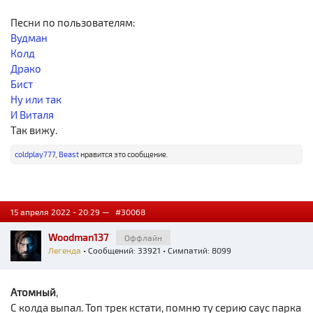
Песни по пользователям:
Вудман
Колд
Драко
Бист
Ну или так
И Виталя
Так вижу.
coldplay777
,
Beast
нравится это сообщение.
15 апреля 2022 - 20:29 —
#30068
Woodman137
Оффлайн
Легенда
• Сообщений: 33921 • Симпатий: 8099
Атомный
,
С колда выпал. Топ трек кстати, помню ту серию саус парка