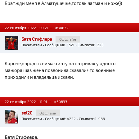
Брат,жди меня в Алматушечке,готовь лагман и коже))
22 сентября 2022 - 09:21 —
#30832
Батя Стифлера
Оффлайн
Посетители
• Сообщений: 1621 • Симпатий: 223
Короче,народ,я снимаю хату на патриках у одного
мажора,щаз жена позвонила,сказали,что военные
приходили и владельца искали.
22 сентября 2022 - 11:01 —
#30833
sel20
Оффлайн
Посетители
• Сообщений: 4222 • Симпатий: 986
Батя Стифлера
,