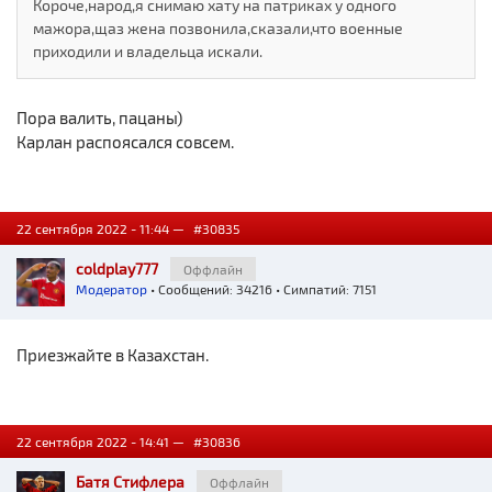
Короче,народ,я снимаю хату на патриках у одного
мажора,щаз жена позвонила,сказали,что военные
приходили и владельца искали.
Пора валить, пацаны)
Карлан распоясался совсем.
22 сентября 2022 - 11:44 —
#30835
coldplay777
Оффлайн
Модератор
• Сообщений: 34216 • Симпатий: 7151
Приезжайте в Казахстан.
22 сентября 2022 - 14:41 —
#30836
Батя Стифлера
Оффлайн