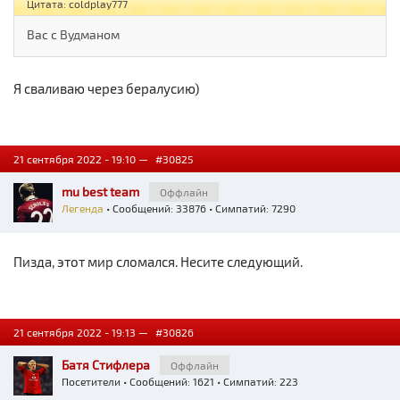
Цитата: coldplay777
Вас с Вудманом
Я сваливаю через бералусию)
21 сентября 2022 - 19:10 —
#30825
mu best team
Оффлайн
Легенда
• Сообщений: 33876 • Симпатий: 7290
Пизда, этот мир сломался. Несите следующий.
21 сентября 2022 - 19:13 —
#30826
Батя Стифлера
Оффлайн
Посетители
• Сообщений: 1621 • Симпатий: 223