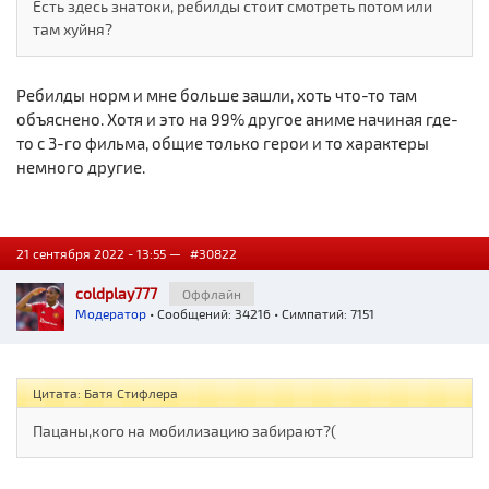
Есть здесь знатоки, ребилды стоит смотреть потом или
там хуйня?
Ребилды норм и мне больше зашли, хоть что-то там
объяснено. Хотя и это на 99% другое аниме начиная где-
то с 3-го фильма, общие только герои и то характеры
немного другие.
21 сентября 2022 - 13:55 —
#30822
coldplay777
Оффлайн
Модератор
• Сообщений: 34216 • Симпатий: 7151
Цитата: Батя Стифлера
Пацаны,кого на мобилизацию забирают?(