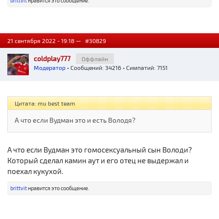
brittvit
нравится это сообщение.
21 сентября 2022 - 19:18 —
#30829
coldplay777
Оффлайн
Модератор
• Сообщений: 34216 • Симпатий: 7151
Цитата: mu best team
А что если Вудман это и есть Володя?
А что если Вудман это гомосексуальный сын Володи?
Который сделал камин аут и его отец не выдержал и
поехал кукухой.
brittvit
нравится это сообщение.