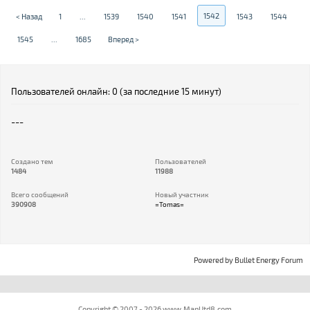
1542
< Назад
1
...
1539
1540
1541
1543
1544
1545
...
1685
Вперед >
Пользователей онлайн: 0 (за последние 15 минут)
---
Создано тем
Пользователей
1484
11988
Всего сообщений
Новый участник
390908
=Tomas=
Powered by
Bullet Energy Forum
Copyright © 2007 - 2026 www.ManUtd8.com