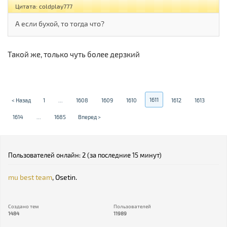
Цитата: coldplay777
А если бухой, то тогда что?
Такой же, только чуть более дерзкий
1611
< Назад
1
...
1608
1609
1610
1612
1613
1614
...
1685
Вперед >
Пользователей онлайн: 2 (за последние 15 минут)
mu best team
,
Osetin.
Создано тем
Пользователей
1484
11989