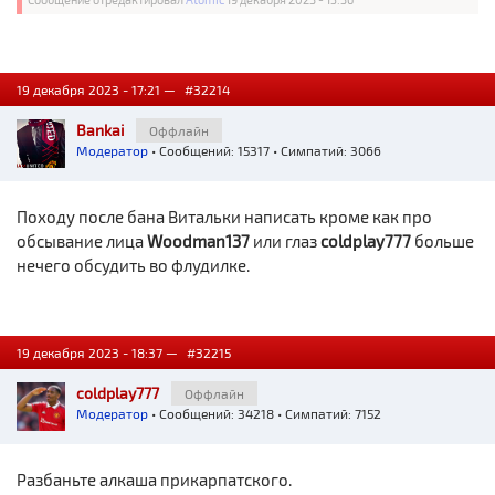
19 декабря 2023 - 17:21 —
#32214
Bankai
Оффлайн
Модератор
• Сообщений: 15317 • Симпатий: 3066
Походу после бана Витальки написать кроме как про
обсывание лица
Woodman137
или глаз
coldplay777
больше
нечего обсудить во флудилке.
19 декабря 2023 - 18:37 —
#32215
coldplay777
Оффлайн
Модератор
• Сообщений: 34218 • Симпатий: 7152
Разбаньте алкаша прикарпатского.