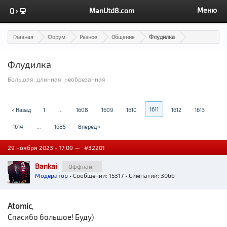
Меню
ManUtd8.com
Главная
Форум
Разное
Общение
Флудилка
Флудилка
Большая, длинная, необрезанная
1611
< Назад
1
...
1608
1609
1610
1612
1613
1614
...
1685
Вперед >
29 ноября 2023 - 17:09 —
#32201
Bankai
Оффлайн
Модератор
• Сообщений: 15317 • Симпатий: 3066
Atomic
,
Спасибо большое! Буду)