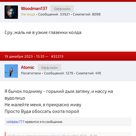
Woodman137
Оффлайн
Легенда
• Сообщений: 33921 • Симпатий: 8098
Сру, жаль не в узкие глазенки колда
19 декабря 2023 - 15:35 —
#32213
Atomic
Оффлайн
Посетители
• Сообщений: 1279 • Симпатий: 416
Я бычок подниму - горький дым затяну, и нассу на
вудолицо
Не жалейте меня, я прекрасно живу
Просто Вуда обоссать охота порой
coldplay777
нравится это сообщение.
Сообщение отредактировал
Atomic
19 декабря 2023 - 15:36