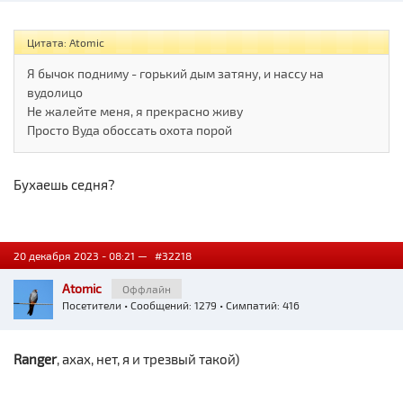
Цитата: Atomic
Я бычок подниму - горький дым затяну, и нассу на
вудолицо
Не жалейте меня, я прекрасно живу
Просто Вуда обоссать охота порой
Бухаешь седня?
20 декабря 2023 - 08:21 —
#32218
Atomic
Оффлайн
Посетители
• Сообщений: 1279 • Симпатий: 416
Ranger
, ахах, нет, я и трезвый такой)