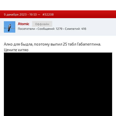
9 декабря 2023 - 19:53 —
#32208
Atomic
Оффлайн
Посетители
• Сообщений: 1279 • Симпатий: 416
Алко для быдла, поэтому выпил 25 табл Габапептина.
Цените хитяо