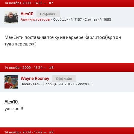
14 ноября 2009 - 14:55 —
#7
Alex10
Оффлайн
Администраторы
• Сообщений: 7187 • Симпатий: 1695
МанСити поставила точку на карьере Карлитоса)зря он
туда перешел((
14 ноября 2009 - 15:24 —
#8
Wayne Rooney
Оффлайн
Посетители
• Сообщений: 291 • Симпатий: 1
Alex10
,
ухс зря!!!
14 ноября 2009 - 17:42 —
#9