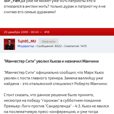
StiF_FleR
,да уже не может уже 90% патриоты кто б
отказался в англии жить? только дурак и патриот ну я не
считаю его семью дураками!
20 декабря 2009 - 00:43 —
#16
Tujh95_MU
Оффлайн
Модератор
• Сообщений: 6022 • Симпатий: 1475
"Манчестер Сити" уволил Хьюза и назначил Манчини
"Манчестер Сити" официально сообщил, что Марк Хьюз
уволен с поста главного тренера. Замена валлийцу уже
найдена - это итальянский специалист Роберто Манчини.
Стоит сказать, что данное решение было принято,
несмотря на победу "горожан" в субботнем поединке
Премьер-Лиги против "Сандерленда" - 4:3. Хьюз не явился
на послематчевую пресс-конференцию, и уже тогда