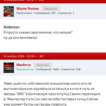
Wayne Rooney
Оффлайн
Посетители
• Сообщений: 291 • Симпатий: 1
Anderson
,
Я просто сказал своё мнение, что нельзя?
ну да они виноваты!
14 ноября 2009 - 20:30 —
#11
Maxforce
Оффлайн
Журналисты
• Сообщений: 1065 • Симпатий: 128
Тевес ушёл по собственной инициативе,никто его не
выгонял,просили одуматься,остаться,а в итоге путь из
звезды "МЮ" в Шитивскую проститутку.Своим переходом
в "Манчестер Сити",он сам на себе поставил точку.Сейчас
уже думает бутсы на гвоздь повесить.