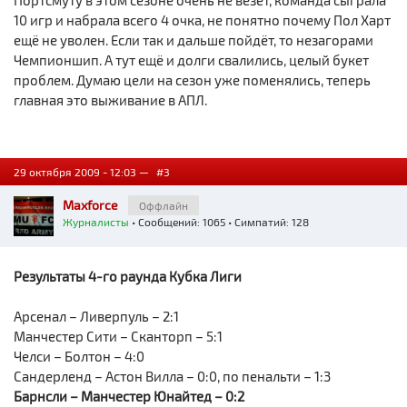
Портсмуту в этом сезоне очень не везёт, команда сыграла
10 игр и набрала всего 4 очка, не понятно почему Пол Харт
ещё не уволен. Если так и дальше пойдёт, то незагорами
Чемпионшип. А тут ещё и долги свалились, целый букет
проблем. Думаю цели на сезон уже поменялись, теперь
главная это выживание в АПЛ.
29 октября 2009 - 12:03 —
#3
Maxforce
Оффлайн
Журналисты
• Сообщений: 1065 • Симпатий: 128
Результаты 4-го раунда Кубка Лиги
Арсенал – Ливерпуль – 2:1
Манчестер Сити – Сканторп – 5:1
Челси – Болтон – 4:0
Сандерленд – Астон Вилла – 0:0, по пенальти – 1:3
Барнсли – Манчестер Юнайтед – 0:2