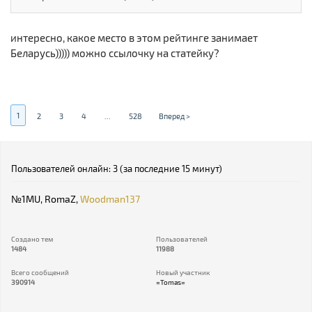
интересно, какое место в этом рейтинге занимает
Беларусь))))) можно ссылочку на статейку?
1
2
3
4
...
528
Вперед >
Пользователей онлайн: 3 (за последние 15 минут)
№1MU
,
RomaZ
,
Woodman137
Создано тем
Пользователей
1484
11988
Всего сообщений
Новый участник
390914
=Tomas=