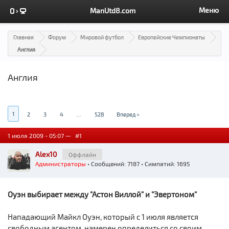
Меню
ManUtd8.com
Главная
Форум
Мировой футбол
Европейские Чемпионаты
Англия
Англия
1
2
3
4
...
528
Вперед >
1 июля 2009 - 05:07 —
#1
Alex10
Оффлайн
Администраторы
• Сообщений: 7187 • Симпатий: 1695
Оуэн выбирает между "Астон Виллой" и "Эвертоном"
Нападающий Майкл Оуэн, который с 1 июля является
свободным агентом, намерен определиться со своим