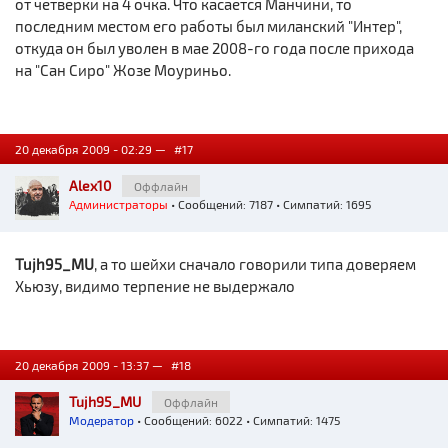
от четверки на 4 очка. Что касается Манчини, то
последним местом его работы был миланский "Интер",
откуда он был уволен в мае 2008-го года после прихода
на "Сан Сиро" Жозе Моуриньо.
20 декабря 2009 - 02:29 —
#17
Alex10
Оффлайн
Администраторы
• Сообщений: 7187 • Симпатий: 1695
Tujh95_MU
, а то шейхи сначало говорили типа доверяем
Хьюзу, видимо терпение не выдержало
20 декабря 2009 - 13:37 —
#18
Tujh95_MU
Оффлайн
Модератор
• Сообщений: 6022 • Симпатий: 1475