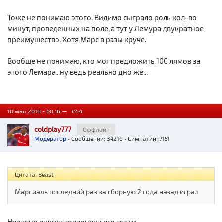
Тоже не понимаю этого. Видимо сыграло роль кол-во
минут, проведенных на поле, а тут у Лемура двукратное
преимущество. Хотя Марс в разы круче.
Вообще не понимаю, кто мог предложить 100 лямов за
этого Лемара...ну ведь реально дно же...
18 мая 2018 - 00:16 —
#44
coldplay777
Оффлайн
Модератор
• Сообщений: 34216 • Симпатий: 7151
Цитата: Beast
Марсиаль последний раз за сборную 2 года назад играл
Недавно еще на товарняки его звали.