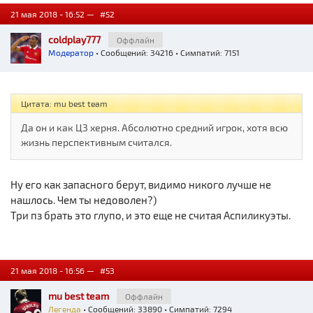
21 мая 2018 - 16:52 —
#52
coldplay777
Оффлайн
Модератор
• Сообщений: 34216 • Симпатий: 7151
Цитата: mu best team
Да он и как ЦЗ херня. Абсолютно средний игрок, хотя всю
жизнь перспективным считался.
Ну его как запасного берут, видимо никого лучше не
нашлось. Чем ты недоволен?)
Три пз брать это глупо, и это еще не считая Аспиликуэты.
21 мая 2018 - 16:56 —
#53
mu best team
Оффлайн
Легенда
• Сообщений: 33890 • Симпатий: 7294