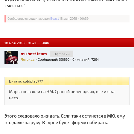
смеяться".
Сообщение отредактировал
Beast
18 мая 2018 - 00:39
18 мая 2018 - 01:41 —
#46
mu best team
Оффлайн
Легенда
• Сообщений: 33890 • Симпатий: 7294
Цитата: coldplay777
Марса не взяли на ЧМ. Сраный переводчик, все из-за
него.
Этого следовало ожидать. Если таки останется в МЮ, ему
это даже на руку. В турне будет форму набирать.