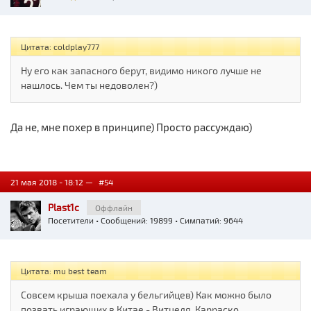
Цитата: coldplay777
Ну его как запасного берут, видимо никого лучше не
нашлось. Чем ты недоволен?)
Да не, мне похер в принципе) Просто рассуждаю)
21 мая 2018 - 18:12 —
#54
Plast1c
Оффлайн
Посетители
• Сообщений: 19899 • Симпатий: 9644
Цитата: mu best team
Совсем крыша поехала у бельгийцев) Как можно было
позвать играющих в Китае - Витцеля, Карраско,