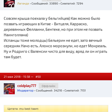
Легенда
• Сообщений: 33890 • Симпатий: 7294
Совсем крыша поехала у бельгийцев) Как можно было
позвать играющих в Китае - Витцеля, Карраско,
деревянных Феллаини, Бентеке, но при этом не позвать
Наинголлана)
Испанцы тоже молодцы) Бельерин не едет, зато вечный
середняк Начо есть. Алонсо морознули, но едет Монреаль.
Ну и Родриго с Валенсии чисто для виду, вряд ли он играть
там будет.
21 мая 2018 - 15:58 —
#50
coldplay777
Оффлайн
Модератор
• Сообщений: 34216 • Симпатий: 7151
Цитата: mu best team