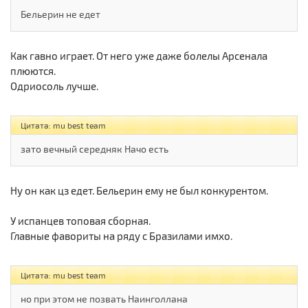
Бельерин не едет
Как гавно играет. От него уже даже болелы Арсенала
плюются.
Одриосоль лучше.
Цитата: mu best team
зато вечный середняк Начо есть
Ну он как цз едет. Бельерин ему не был конкурентом.
У испанцев топовая сборная.
Главные фавориты на ряду с Бразилами имхо.
Цитата: mu best team
но при этом не позвать Наинголлана