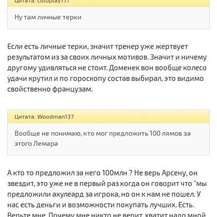
Цитата: coldplay777
Ну там личные терки
Если есть личные терки, значит тренер уже жертвует
результатом из за своих личных мотивов. Значит и ничему
другому удивляться не стоит. Доменек вон вообще колесо
удачи крутил и по гороскопу состав выбирал, это видимо
свойственно французам.
Цитата: Woodman137
Вообще не понимаю, кто мог предложить 100 лямов за
этого Лемара
А кто то предложил за него 100млн ? Не верь Арсену, он
звездит, это уже не в первый раз когда он говорит что "мы
предложили ахулеард за игрока, но он к нам не пошел. У
нас есть деньги и возможности покупать лучших. Есть.
Верьте мне. Почему мне никто не верит, хватит надо мной