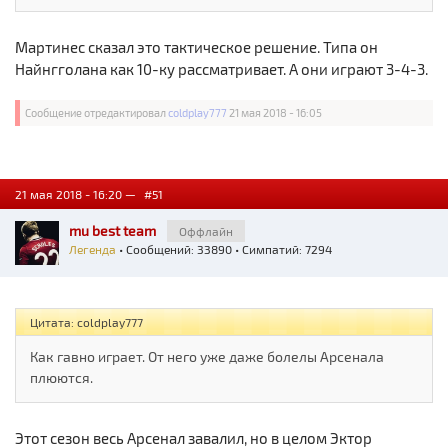
Мартинес сказал это тактическое решение. Типа он
Найнгголана как 10-ку рассматривает. А они играют 3-4-3.
Сообщение отредактировал
coldplay777
21 мая 2018 - 16:05
21 мая 2018 - 16:20 —
#51
mu best team
Оффлайн
Легенда
• Сообщений: 33890 • Симпатий: 7294
Цитата: coldplay777
Как гавно играет. От него уже даже болелы Арсенала
плюются.
Этот сезон весь Арсенал завалил, но в целом Эктор