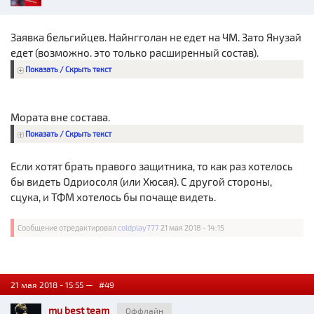
Заявка бельгийцев. Найнгголан не едет на ЧМ. Зато Янузай
едет (возможно. это только расширенный состав).
Показать / Скрыть текст
Мората вне состава.
Показать / Скрыть текст
Если хотят брать правого защитника, то как раз хотелось
бы видеть Одриосоля (или Хюсая). С другой стороны,
сцука, и ТФМ хотелось бы почаще видеть.
Сообщение отредактировал
coldplay777
21 мая 2018 - 14:15
21 мая 2018 - 15:55 —
#49
mu best team
Оффлайн