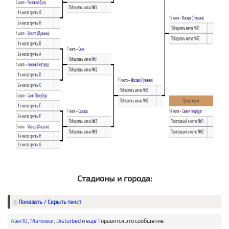
Стадионы и города:
Показать / Скрыть текст
Alex10
,
Manowar
,
Disturbed
и
ещё 1
нравится это сообщение.