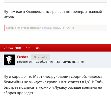
Ну там как в Кливленде, все решает не тренер, а главный
игрок.
Сообщение отредактировал
Beast
22 мая 2018 - 04:49
22 мая 2018 - 07:21 —
#60
Pusher
Оффлайн
Посетители
• Сообщений: 4133 • Симпатий: 1176
Ну и хорошо что Мартинес руководит сборной, надеюсь
бельгийцы не выйдут из группы или отлетят в 1/8. И Тоби
быстрее подписать можно и Лукаку больше времени на
сборах проведет.