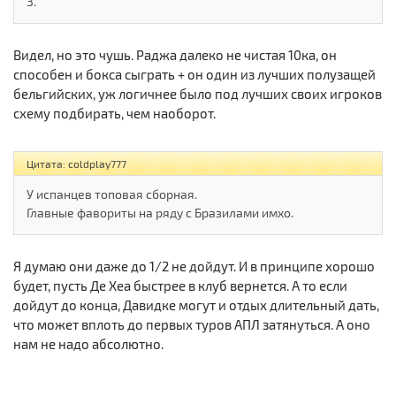
3.
Видел, но это чушь. Раджа далеко не чистая 10ка, он
способен и бокса сыграть + он один из лучших полузащей
бельгийских, уж логичнее было под лучших своих игроков
схему подбирать, чем наоборот.
Цитата: coldplay777
У испанцев топовая сборная.
Главные фавориты на ряду с Бразилами имхо.
Я думаю они даже до 1/2 не дойдут. И в принципе хорошо
будет, пусть Де Хеа быстрее в клуб вернется. А то если
дойдут до конца, Давидке могут и отдых длительный дать,
что может вплоть до первых туров АПЛ затянуться. А оно
нам не надо абсолютно.