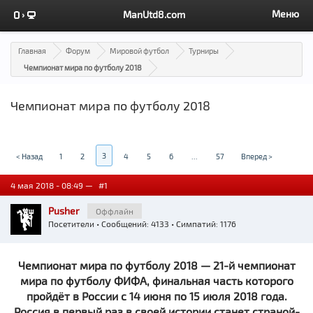
Меню
ManUtd8.com
Главная
Форум
Мировой футбол
Турниры
Чемпионат мира по футболу 2018
Чемпионат мира по футболу 2018
3
< Назад
1
2
4
5
6
...
57
Вперед >
4 мая 2018 - 08:49 —
#1
Pusher
Оффлайн
Посетители
• Сообщений: 4133 • Симпатий: 1176
Чемпионат мира по футболу 2018 — 21-й чемпионат
мира по футболу ФИФА, финальная часть которого
пройдёт в России с 14 июня по 15 июля 2018 года.
Россия в первый раз в своей истории станет страной-