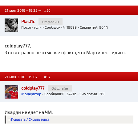
21 мая 2018 - 18:25 —
#56
Plast1c
Оффлайн
Посетители
• Сообщений: 19899 • Симпатий: 9644
coldplay777
,
Это все равно не отменяет факта, что Мартинес - идиот.
21 мая 2018 - 19:07 —
#57
coldplay777
Оффлайн
Модератор
• Сообщений: 34216 • Симпатий: 7151
Икарди не едет на ЧМ.
Показать / Скрыть текст