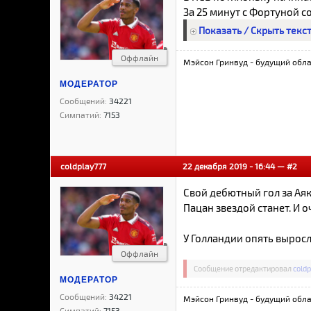
За 25 минут с Фортуной с
Показать / Скрыть текс
Оффлайн
Мэйсон Гринвуд - будущий обла
МОДЕРАТОР
Сообщений:
34221
Симпатий:
7153
coldplay777
22 декабря 2019 - 16:44 —
#2
Свой дебютный гол за Аяк
Пацан звездой станет. И о
У Голландии опять выросл
Оффлайн
Сообщение отредактировал
cold
МОДЕРАТОР
Сообщений:
34221
Мэйсон Гринвуд - будущий обла
Симпатий:
7153