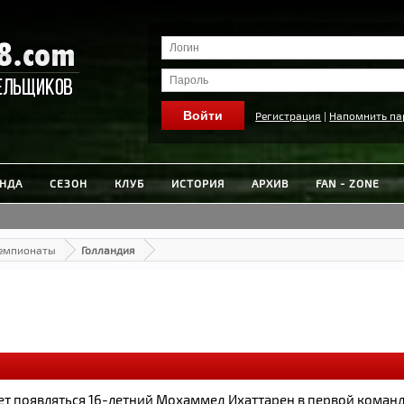
Регистрация
|
Напомнить па
НДА
СЕЗОН
КЛУБ
ИСТОРИЯ
АРХИВ
FAN - ZONE
Чемпионаты
Голландия
ет появляться 16-летний Мохаммед Ихаттарен в первой команд