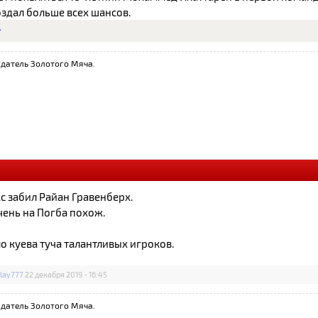
оздал больше всех шансов.
т
датель Золотого Мяча.
с забил Райан Гравенберх.
чень на Погба похож.
о куева туча талантливых игроков.
play777
22 декабря 2019 - 16:45
датель Золотого Мяча.