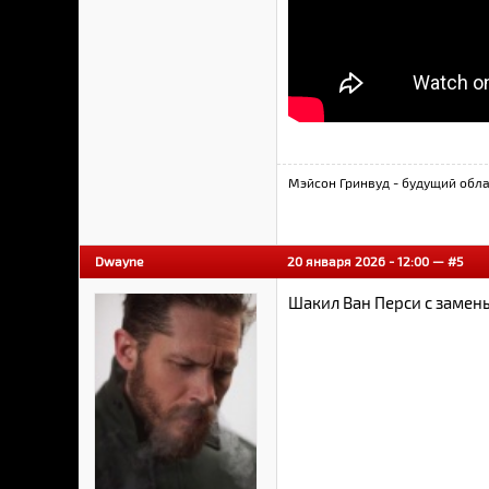
Мэйсон Гринвуд - будущий обла
Dwayne
20 января 2026 - 12:00 —
#5
Шакил Ван Перси с замены