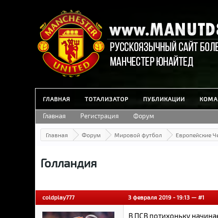
ГЛАВНАЯ
ТОТАЛИЗАТОР
ПУБЛИКАЦИИ
КОМА
Главная
Регистрация
Форум
Главная
Форум
Мировой футбол
Европейские 
Голландия
coldplay777
3 февраля 2019 - 19:13 —
#1
В ПСВ потихоньку начина