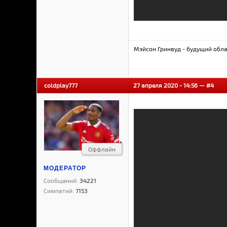
Мэйсон Гринвуд - будущий обла
coldplay777
27 апреля 2020 - 14:56 —
#4
Оффлайн
МОДЕРАТОР
Сообщений:
34221
Симпатий:
7153