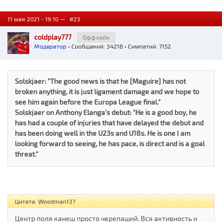
11 мая 2021 - 19:10 —
#23
coldplay777
Оффлайн
Модератор
• Сообщений: 34218 • Симпатий: 7152
Solskjaer: "The good news is that he [Maguire] has not
broken anything, it is just ligament damage and we hope to
see him again before the Europa League final."
Solskjaer on Anthony Elanga's debut: "He is a good boy, he
has had a couple of injuries that have delayed the debut and
has been doing well in the U23s and U18s. He is one I am
looking forward to seeing, he has pace, is direct and is a goal
threat."
Цитата: Woodman137
Центр поля канеш просто черепаший. Вся активность и