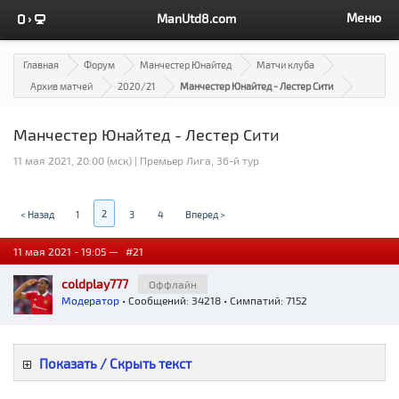
Меню
ManUtd8.com
Главная
Форум
Манчестер Юнайтед
Матчи клуба
Архив матчей
2020/21
Манчестер Юнайтед - Лестер Сити
Манчестер Юнайтед - Лестер Сити
11 мая 2021, 20:00 (мск) | Премьер Лига, 36-й тур
2
< Назад
1
3
4
Вперед >
11 мая 2021 - 19:05 —
#21
coldplay777
Оффлайн
Модератор
• Сообщений: 34218 • Симпатий: 7152
Показать / Скрыть текст