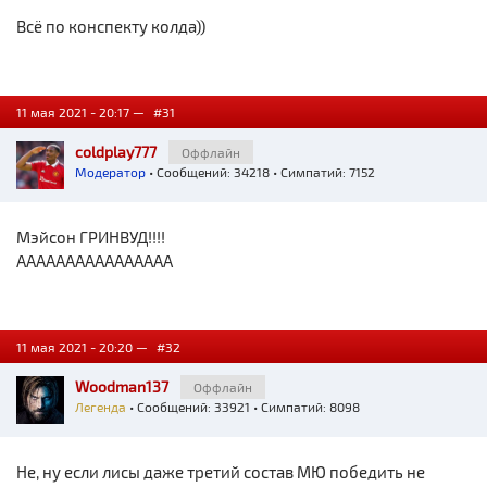
Всё по конспекту колда))
11 мая 2021 - 20:17 —
#31
coldplay777
Оффлайн
Модератор
• Сообщений: 34218 • Симпатий: 7152
Мэйсон ГРИНВУД!!!!
АААААААААААААААА
11 мая 2021 - 20:20 —
#32
Woodman137
Оффлайн
Легенда
• Сообщений: 33921 • Симпатий: 8098
Не, ну если лисы даже третий состав МЮ победить не