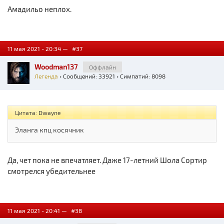
Амадильо неплох.
11 мая 2021 - 20:34 —
#37
Woodman137
Оффлайн
Легенда
• Сообщений: 33921 • Симпатий: 8098
Цитата: Dwayne
Эланга кпц косячник
Да, чет пока не впечатляет. Даже 17-летний Шола Сортир
смотрелся убедительнее
11 мая 2021 - 20:41 —
#38