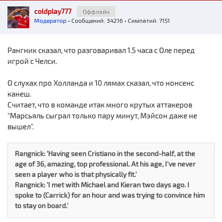
coldplay777
Оффлайн
Модератор
• Сообщений: 34216 • Симпатий: 7151
Рангник сказал, что разговаривал 1.5 часа с Оле перед
игрой с Челси.
О слухах про Холланда и 10 лямах сказал, что нонсенс
канеш.
Считает, что в команде итак много крутых аттакеров
"Марсьяль сыграл только пару минут, Мэйсон даже не
вышел".
Rangnick: 'Having seen Cristiano in the second-half, at the
age of 36, amazing, top professional. At his age, I've never
seen a player who is that physically fit.'
Rangnick: 'I met with Michael and Kieran two days ago. I
spoke to (Carrick) for an hour and was trying to convince him
to stay on board.'