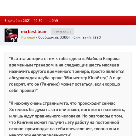
3 декабря 2021 - 19:59 —
#649
mu best team
Оффлайн
Легенда
• Сообщений: 33884 • Симпатий: 7290
"Вся эта история с тем, чтобы сделать Майкла Кэррика
временным тренером, а на следующие шесть месяцев
назначить другого временного тренера, просто является
абсурдом для клуба вроде "Манчестер Юнайтед". А еще
говорят, что он (Рангник) может остаться, если хорошо
себя проявит".
"Я нахожу очень странным то, что происходит сейчас.
Хотелось бы думать, что они знают, кого хотят назначить,
и лишь ждут правильного человека. Но разговоры о том,
что Рангник может получить эту работу на постоянной
основе, производят на тебя впечатление, словно они в
некоторой неопределенности".