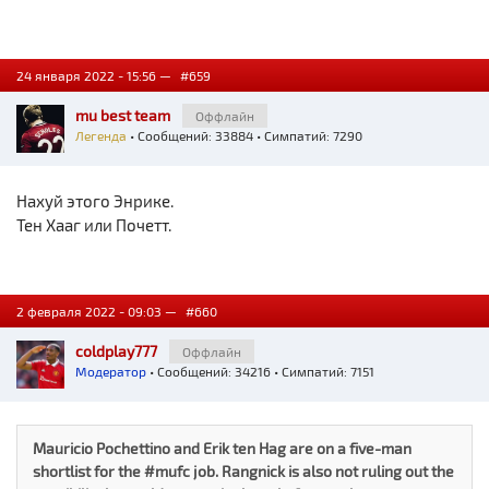
24 января 2022 - 15:56 —
#659
mu best team
Оффлайн
Легенда
• Сообщений: 33884 • Симпатий: 7290
Нахуй этого Энрике.
Тен Хааг или Почетт.
2 февраля 2022 - 09:03 —
#660
coldplay777
Оффлайн
Модератор
• Сообщений: 34216 • Симпатий: 7151
Mauricio Pochettino and Erik ten Hag are on a five-man
shortlist for the #mufc job. Rangnick is also not ruling out the