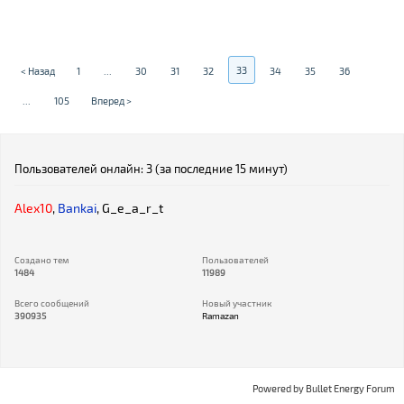
33
< Назад
1
...
30
31
32
34
35
36
...
105
Вперед >
Пользователей онлайн: 3 (за последние 15 минут)
Alex10
,
Bankai
,
G_e_a_r_t
Создано тем
Пользователей
1484
11989
Всего сообщений
Новый участник
390935
Ramazan
Powered by
Bullet Energy Forum