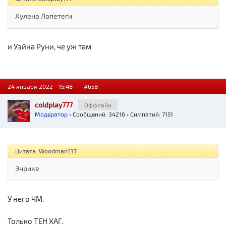
Хулена Лопетеги
и Уэйна Руни, че уж там
24 января 2022 - 15:48 —
#658
coldplay777
Оффлайн
Модератор
• Сообщений: 34216 • Симпатий: 7151
Цитата: Woodman137
Энрике
У него ЧМ.
Только ТЕН ХАГ.