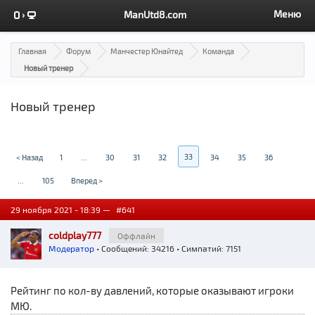
Меню
ManUtd8.com
Главная
Форум
Манчестер Юнайтед
Команда
Новый тренер
Новый тренер
33
< Назад
1
...
30
31
32
34
35
36
...
105
Вперед >
29 ноября 2021 - 18:39 —
#641
coldplay777
Оффлайн
Модератор
• Сообщений: 34216 • Симпатий: 7151
Рейтинг по кол-ву давлений, которые оказывают игроки
МЮ.