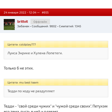
24 января 2022 - 12:04 —
#655
brittvit
Оффлайн
Забанен
• Сообщений: 9602 • Симпатий: 1345
Цитата: coldplay777
Луиса Энрике и Хулена Лопетеги.
Только б не этих.
Цитата: mu best team
Тедди по ходу не раздупляет
Тедди - "свой среди чужих" и "чужой среди своих". Петухэм
его тема, пусть в ней и плавает.