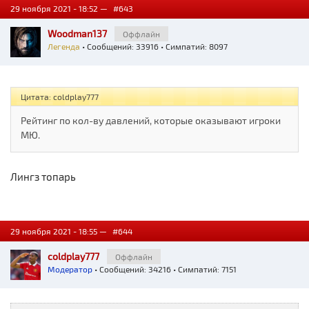
29 ноября 2021 - 18:52 —
#643
Woodman137
Оффлайн
Легенда
• Сообщений: 33916 • Симпатий: 8097
Цитата: coldplay777
Рейтинг по кол-ву давлений, которые оказывают игроки
МЮ.
Лингз топарь
29 ноября 2021 - 18:55 —
#644
coldplay777
Оффлайн
Модератор
• Сообщений: 34216 • Симпатий: 7151