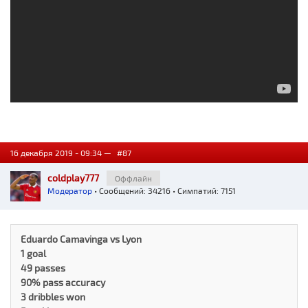
16 декабря 2019 - 09:34 —
#87
coldplay777
Оффлайн
Модератор
• Сообщений: 34216 • Симпатий: 7151
Eduardo Camavinga vs Lyon
1 goal
49 passes
90% pass accuracy
3 dribbles won