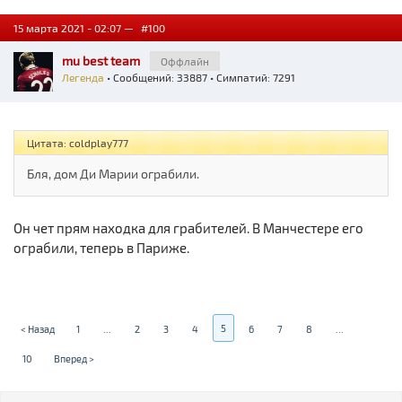
15 марта 2021 - 02:07 —
#100
mu best team
Оффлайн
Легенда
• Сообщений: 33887 • Симпатий: 7291
Цитата: coldplay777
Бля, дом Ди Марии ограбили.
Он чет прям находка для грабителей. В Манчестере его
ограбили, теперь в Париже.
5
< Назад
1
...
2
3
4
6
7
8
...
10
Вперед >