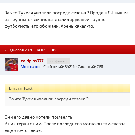
За что Тухеля уволили посреди сезона ? Вроде в ЛЧ вышел
из группы, в чемпионате в лидирующей группе,
футболисты его обожали. Хрень какая-то.
29 декабря 2020 - 14:02 —
#95
coldplay777
Оффлайн
Модератор
• Сообщений: 34216 • Симпатий: 7151
Цитата: Beast
За что Тухеля уволили посреди сезона ?
Они его давно хотели поменять.
У них терки с ним. После последнего матча он там сказал
еще что-то такое.