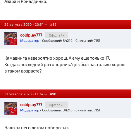
Азара и Роналдиньо.
29 августа 2020 - 20:54 —
#89
coldplay777
Оффлайн
Модератор
• Сообщений: 34216 • Симпатий: 7151
Камавинга невероятно хорош. А ему еще только 17.
Когда в последний раз опорник/цпз был настолько хорош
в таком возрасте?
31 октября 2020 - 12:24 —
#90
coldplay777
Оффлайн
Модератор
• Сообщений: 34216 • Симпатий: 7151
Надо за него летом побороться.