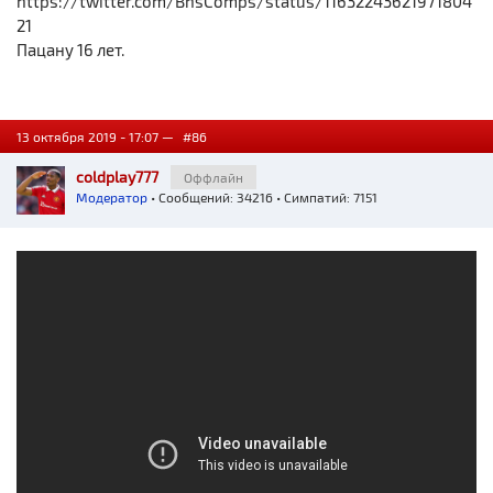
https://twitter.com/BnsComps/status/11632243621971804
21
Пацану 16 лет.
13 октября 2019 - 17:07 —
#86
coldplay777
Оффлайн
Модератор
• Сообщений: 34216 • Симпатий: 7151