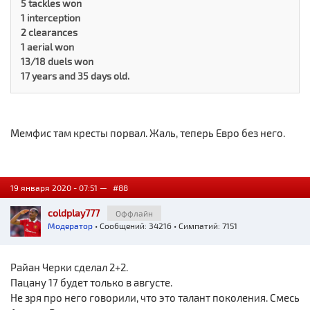
5 tackles won
1 interception
2 clearances
1 aerial won
13/18 duels won
17 years and 35 days old.
Мемфис там кресты порвал. Жаль, теперь Евро без него.
19 января 2020 - 07:51 —
#88
coldplay777
Оффлайн
Модератор
• Сообщений: 34216 • Симпатий: 7151
Райан Черки сделал 2+2.
Пацану 17 будет только в августе.
Не зря про него говорили, что это талант поколения. Смесь