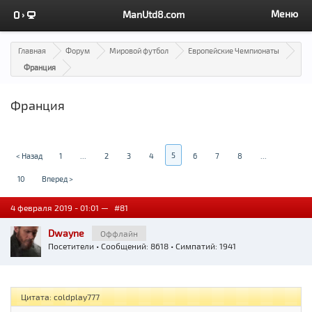
Меню
ManUtd8.com
Главная
Форум
Мировой футбол
Европейские Чемпионаты
Франция
Франция
5
< Назад
1
...
2
3
4
6
7
8
...
10
Вперед >
4 февраля 2019 - 01:01 —
#81
Dwayne
Оффлайн
Посетители
• Сообщений: 8618 • Симпатий: 1941
Цитата: coldplay777