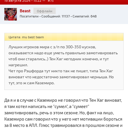
19 августа 2024 - 15:22 —
#75
Beast
Оффлайн
Посетители
• Сообщений: 11137 • Симпатий: 648
Цитата: mu best team
Лучших игроков мира с з/п по 300-350 кусков,
оказывается надо еще уметь правильно замотивировать
чтоб они старались..) Тен Хаг негодник конечно, и тут
нагрешил.
Чет про Рэшфорда тут никто так не пишет, типа Тен Хаг
виноват что недостаточно замотивировал черныша. Но
тут, это ж сам Каземиро.
Да я и в случае с Каземиро не говорил что Тен Хаг виноват,
я там хотел написать не "сумел", а "сумеет"
замотивировать, речь о этом сезоне. Но, факт на лицо,
Каземиро сам говорил что у него нет мотивации бороться
за 8 место в АПЛ. Плюс травмировался в прошлом сезоне и