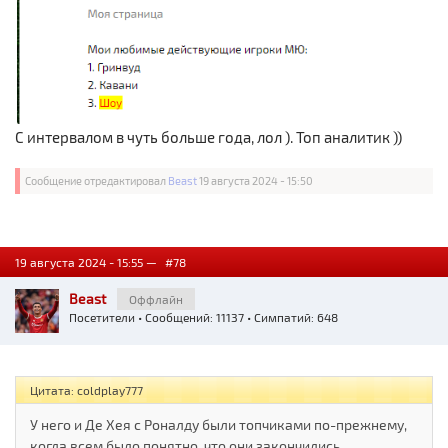
С интервалом в чуть больше года, лол ). Топ аналитик ))
Сообщение отредактировал
Beast
19 августа 2024 - 15:50
19 августа 2024 - 15:55 —
#78
Beast
Оффлайн
Посетители
• Сообщений: 11137 • Симпатий: 648
Цитата: coldplay777
У него и Де Хея с Роналду были топчиками по-прежнему,
когда всем было понятно, что они закончились.