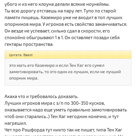
убого и из него клоуна делали всякие ноунеймы.
Ты всю дорогу отстаешь на пару лет. Тупо по старой
памяти пишешь. Каземиро уже не входит в топ лучших
опорников мира. У игроков есть свойство заканчиваться.
Он везде не успевает, сильно сдал в скорости, его
спокойно обыгрывают 1 в 1. Он оставляет позади себя
гектары пространства.
Цитата: Beast
это мать его Каземиро и если Тен Хаг его сумел
замотивировать, то это один из лучших, если не лучший
опорник мира.
Ахаха что и требовалось доказать.
Лучших игроков мира с з/п по 300-350 кусков,
оказывается надо еще уметь правильно замотивировать
чтоб они старались..) Тен Хаг негодник конечно, и тут
нагрешил.
Чет про Рэшфорда тут никто так не пишет, типа Тен Хаг