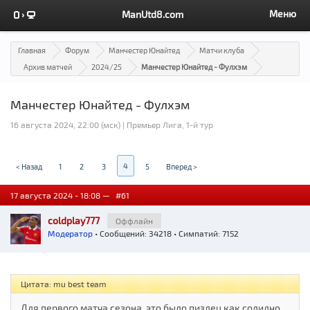
Меню
ManUtd8.com
Главная
Форум
Манчестер Юнайтед
Матчи клуба
Архив матчей
2024/25
Манчестер Юнайтед - Фулхэм
Манчестер Юнайтед - Фулхэм
16 августа 2024, 22:00 (мск) | Премьер Лига, 1-й тур
4
< Назад
1
2
3
5
Вперед >
17 августа 2024 - 18:08 —
#61
coldplay777
Оффлайн
Модератор
• Сообщений: 34218 • Симпатий: 7152
Цитата: mu best team
Для первого матча сезона, это было пиздец как солидно.