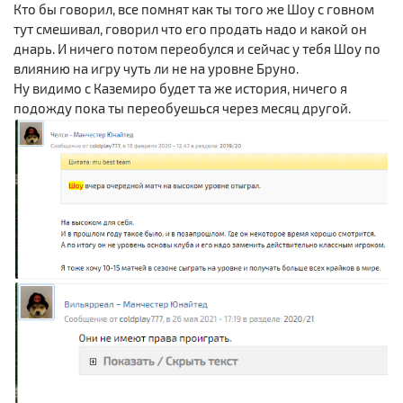
Кто бы говорил, все помнят как ты того же Шоу с говном
тут смешивал, говорил что его продать надо и какой он
днарь. И ничего потом переобулся и сейчас у тебя Шоу по
влиянию на игру чуть ли не на уровне Бруно.
Ну видимо с Каземиро будет та же история, ничего я
подожду пока ты переобуешься через месяц другой.