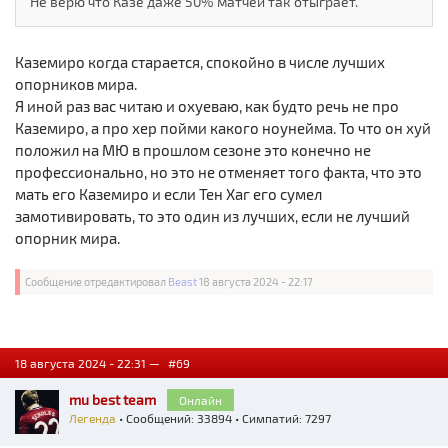
Не верю что Казе даже 50% матчей так отыграет.
Каземиро когда старается, спокойно в числе лучших
опорников мира.
Я иной раз вас читаю и охуеваю, как будто речь не про
Каземиро, а про хер пойми какого ноунейма. То что он хуй
положил на МЮ в прошлом сезоне это конечно не
профессионально, но это не отменяет того факта, что это
мать его Каземиро и если Тен Хаг его сумел
замотивировать, то это один из лучших, если не лучший
опорник мира.
Сообщение отредактировал
Beast
18 августа 2024 - 22:17
18 августа 2024 - 22:31 —
#69
mu best team
Онлайн
Легенда
• Сообщений: 33894 • Симпатий: 7297