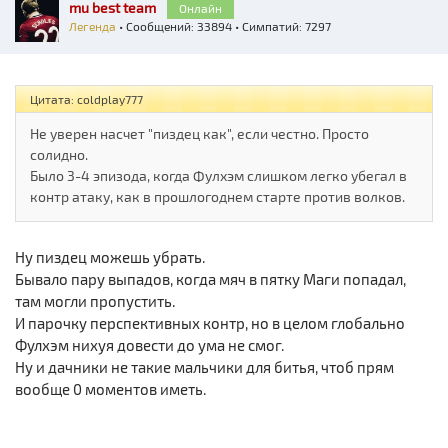
mu best team
Онлайн
Легенда
• Сообщений: 33894 • Симпатий: 7297
Цитата: coldplay777
Не уверен насчет "пиздец как", если честно. Просто
солидно.
Было 3-4 эпизода, когда Фулхэм слишком легко убегал в
контр атаку, как в прошлогоднем старте против волков.
Ну пиздец можешь убрать.
Бывало пару выпадов, когда мяч в пятку Маги попадал,
там могли пропустить.
И парочку перспективных контр, но в целом глобально
Фулхэм нихуя довести до ума не смог.
Ну и дачники не такие мальчики для битья, чтоб прям
вообще 0 моментов иметь.