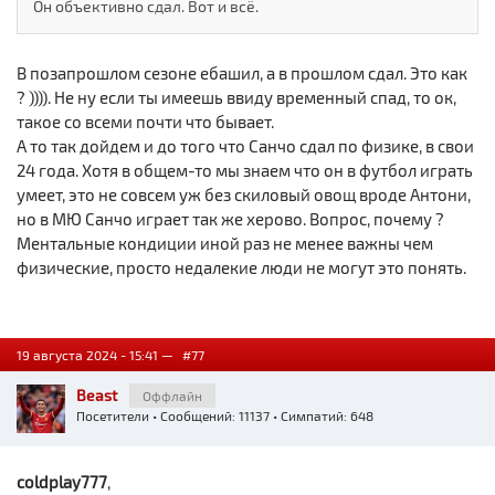
Он объективно сдал. Вот и всё.
В позапрошлом сезоне ебашил, а в прошлом сдал. Это как
? )))). Не ну если ты имеешь ввиду временный спад, то ок,
такое со всеми почти что бывает.
А то так дойдем и до того что Санчо сдал по физике, в свои
24 года. Хотя в общем-то мы знаем что он в футбол играть
умеет, это не совсем уж без скиловый овощ вроде Антони,
но в МЮ Санчо играет так же херово. Вопрос, почему ?
Ментальные кондиции иной раз не менее важны чем
физические, просто недалекие люди не могут это понять.
19 августа 2024 - 15:41 —
#77
Beast
Оффлайн
Посетители
• Сообщений: 11137 • Симпатий: 648
coldplay777
,