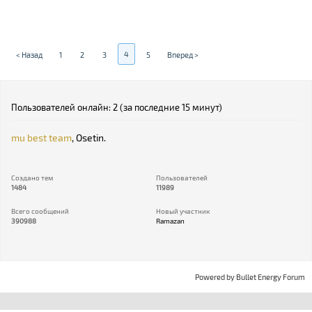
4
< Назад
1
2
3
5
Вперед >
Пользователей онлайн: 2 (за последние 15 минут)
mu best team
,
Osetin.
Создано тем
Пользователей
1484
11989
Всего сообщений
Новый участник
390988
Ramazan
Powered by
Bullet Energy Forum