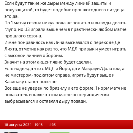
Если будут такие же дыры между линией защиты и
полузащитой, то будет подобие прошлогоднего пиздеца,
это да.
По 1 матчу сезона нихуя пока не понятно и выводы делать
глупо, но ЦЗ играли выше чем в практически любом матче
прошлого сезона.
И мне понравилось как Лича высказался о переходе Де
Лихта, отметив как раз то, что МДЛ привык и умеет играть
с высокой линией обороны.
Значит на этом акцент явно будет сделан.
Есть надежда что с МДЛ и Йоро, да и Мазрауи/Далотом, а
не мистером-подкатом справа, играть будут выше и
Казинаку станет полегче.
Все еще не уверен по бразилу и его форме, 1 норм матч не
показатель и даже в этом матче он периодически
выбрасывался и оставлял дыру позади.
18 августа 2024 - 19:13 —
#65