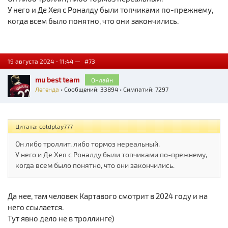
У него и Де Хея с Роналду были топчиками по-прежнему,
когда всем было понятно, что они закончились.
19 августа 2024 - 11:44 —
#73
mu best team
Онлайн
Легенда
• Сообщений: 33894 • Симпатий: 7297
Цитата: coldplay777
Он либо троллит, либо тормоз нереальный.
У него и Де Хея с Роналду были топчиками по-прежнему,
когда всем было понятно, что они закончились.
Да нее, там человек Картавого смотрит в 2024 году и на
него ссылается.
Тут явно дело не в троллинге)