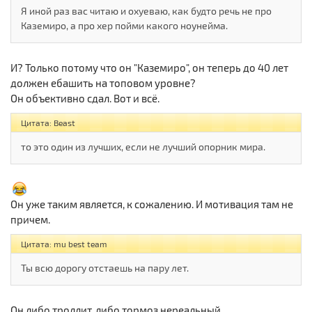
Я иной раз вас читаю и охуеваю, как будто речь не про
Каземиро, а про хер пойми какого ноунейма.
И? Только потому что он "Каземиро", он теперь до 40 лет
должен ебашить на топовом уровне?
Он объективно сдал. Вот и всё.
Цитата: Beast
то это один из лучших, если не лучший опорник мира.
Он уже таким является, к сожалению. И мотивация там не
причем.
Цитата: mu best team
Ты всю дорогу отстаешь на пару лет.
Он либо троллит, либо тормоз нереальный.