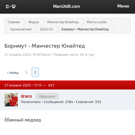
Меню
ManUtd8.com
Главная
Форум
Манчестер Юнайтед
Матчи клуба
Архив матчей
2024/25
Борнмут - Манчестер Юнайтед
Борнмут - Манчестер Юнайтед
27 апреля 2025, 16:00 (мск) | Премьер-лига, 34-й тур
2
< Назад
1
27 апреля 2025 - 17:15 —
#21
draco
Оффлайн
Посетители
• Сообщений: 2184 • Симпатий: 335
Ёбанный людоед