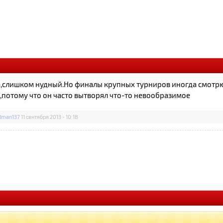
а,слишком нудный.Но финалы крупных турниров иногда смотрю
,потому что он часто вытворял что-то невообразимое
man137
11 сентября 2013 - 10:18