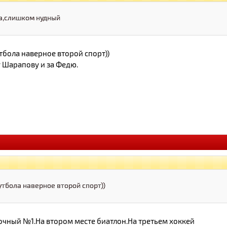
та,слишком нудный
тбола наверное второй спорт))
 Шарапову и за Федю.
утбола наверное второй спорт))
очный №1.На втором месте биатлон.На третьем хоккей