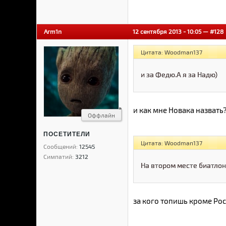
Arm1n
12 сентября 2013 - 10:05 —
#128
Цитата: Woodman137
и за Федю.А я за Надю)
и как мне Новака назвать?
Оффлайн
ПОСЕТИТЕЛИ
Цитата: Woodman137
Сообщений:
12545
Симпатий:
3212
На втором месте биатлон
за кого топишь кроме Ро