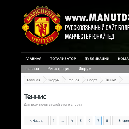
ГЛАВНАЯ
ТОТАЛИЗАТОР
ПУБЛИКАЦИИ
КОМА
Главная
Регистрация
Форум
Главная
Форум
Разное
Спорт
Теннис
Теннис
Для всех почитателей этого спорта
< Назад
1
...
4
5
6
7
8
Вперед