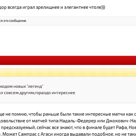
ор всегда играл зрелищнее и элегантнее чтоле)))
я это сообщение.
иходом новых "легенд"
ыл совсем другим,гораздо интереснее
бще не помню, чтобы раньше были такие интересные матчи как 
овольствие от матчей типа:Надаль-Федерер или Джокович-Нада
предсказуемый, сейчас все знают, что в финале будет Рафа, Но
 Может Сампрас с Агаси иногда выдавали подобное, но не так