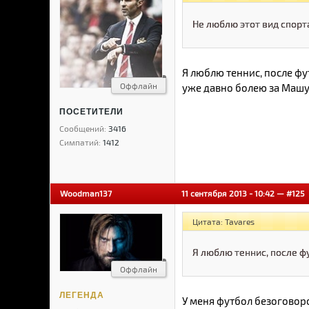
Не люблю этот вид спор
Я люблю теннис, после фу
Оффлайн
уже давно болею за Машу
ПОСЕТИТЕЛИ
Сообщений:
3416
Симпатий:
1412
Woodman137
11 сентября 2013 - 10:42 —
#125
Цитата: Tavares
Я люблю теннис, после ф
Оффлайн
ЛЕГЕНДА
У меня футбол безоговор