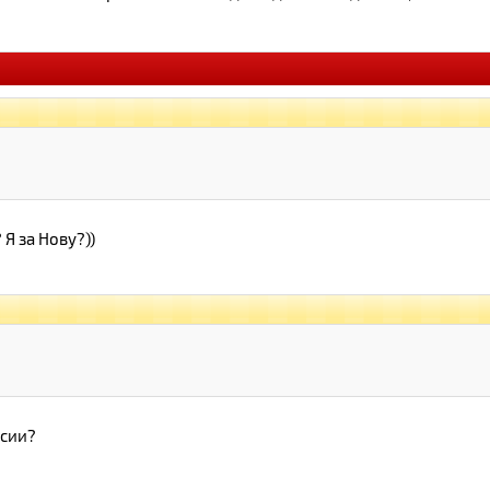
 Я за Нову?))
ссии?