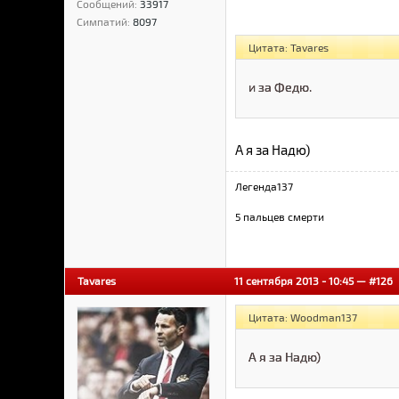
Сообщений:
33917
Симпатий:
8097
Цитата: Tavares
и за Федю.
А я за Надю)
Легенда137
5 пальцев смерти
Tavares
11 сентября 2013 - 10:45 —
#126
Цитата: Woodman137
А я за Надю)