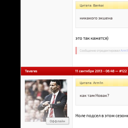
Цитата: Bankai
никакого экшена
это так кажется)
Сообщение отредактировал
Arm1
Tavares
11 сентября 2013 - 06:48 —
#122
Цитата: Arm1n
как там Новак?
Ноле подсел в этом сезон
Оффлайн