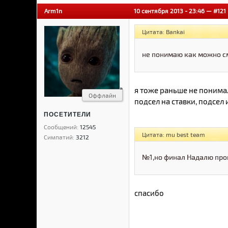
Arm1n
10 сентября 2013 - 23:46 —
#121
Цитата: Bankai
не понимаю как можно с
я тоже раньше не понима
Оффлайн
подсел на ставки, подсел 
ПОСЕТИТЕЛИ
Сообщений:
12545
Цитата: mu best team
Симпатий:
3212
№1,но финал Надалю про
спасибо