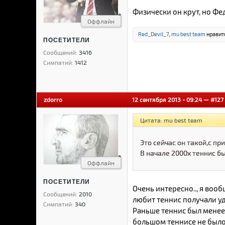
Физически он крут, но Фед
Оффлайн
Red_Devil_7
,
mu best team
нравитс
ПОСЕТИТЕЛИ
Сообщений:
3416
Симпатий:
1412
zdorro
12 сентября 2013 - 09:24 —
#127
Цитата: mu best team
Это сейчас он такой,с пр
В начале 2000х теннис б
Оффлайн
ПОСЕТИТЕЛИ
Очень интересно.., я воо
Сообщений:
2010
любит теннис получали уд
Симпатий:
340
Раньше теннис был менее 
большом теннисе не было.