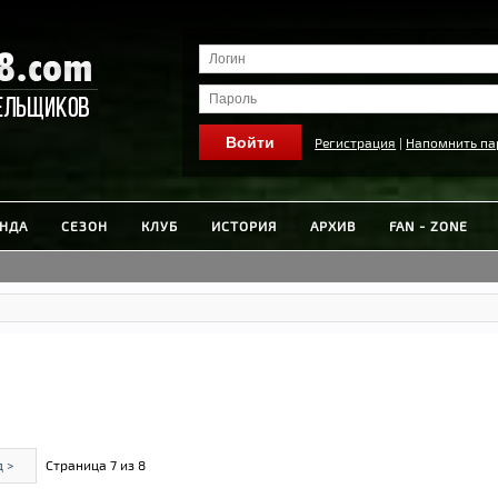
Регистрация
|
Напомнить па
НДА
СЕЗОН
КЛУБ
ИСТОРИЯ
АРХИВ
FAN - ZONE
 >
Страница 7 из 8