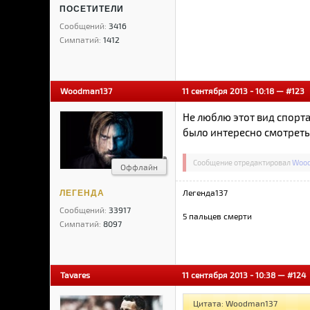
ПОСЕТИТЕЛИ
Сообщений:
3416
Симпатий:
1412
Woodman137
11 сентября 2013 - 10:18 —
#123
Не люблю этот вид спорт
было интересно смотреть
Сообщение отредактировал
Wood
Оффлайн
Легенда137
ЛЕГЕНДА
Сообщений:
33917
5 пальцев смерти
Симпатий:
8097
Tavares
11 сентября 2013 - 10:38 —
#124
Цитата: Woodman137