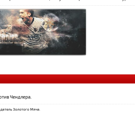
отив Чендлера.
датель Золотого Мяча.