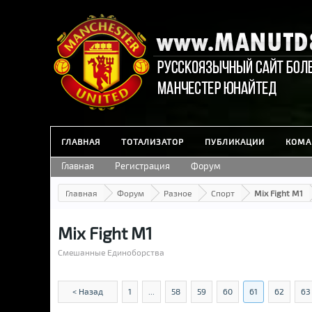
ГЛАВНАЯ
ТОТАЛИЗАТОР
ПУБЛИКАЦИИ
КОМА
Главная
Регистрация
Форум
Главная
Форум
Разное
Спорт
Mix Fight M1
Mix Fight M1
Смешанные Единоборства
< Назад
1
...
58
59
60
61
62
63