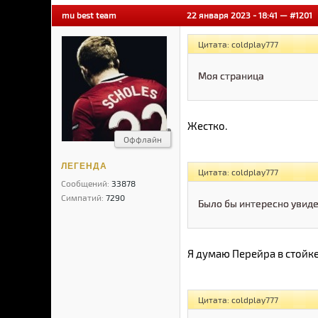
mu best team
22 января 2023 - 18:41 —
#1201
Цитата: coldplay777
Моя страница
Жестко.
Оффлайн
ЛЕГЕНДА
Цитата: coldplay777
Сообщений:
33878
Симпатий:
7290
Было бы интересно увиде
Я думаю Перейра в стойке
Цитата: coldplay777