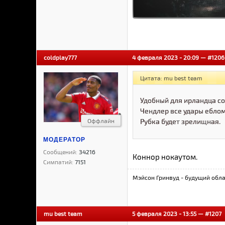
coldplay777
4 февраля 2023 - 20:09 —
#1206
Цитата: mu best team
Удобный для ирландца со
Чендлер все удары еблом
Оффлайн
Рубка будет зрелищная.
МОДЕРАТОР
Сообщений:
34216
Коннор нокаутом.
Симпатий:
7151
Мэйсон Гринвуд - будущий обла
mu best team
5 февраля 2023 - 13:55 —
#1207