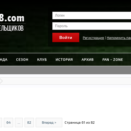
Регистрация
|
Напомнить па
НДА
СЕЗОН
КЛУБ
ИСТОРИЯ
АРХИВ
FAN - ZONE
64
...
82
Вперед >
Страница 61 из 82