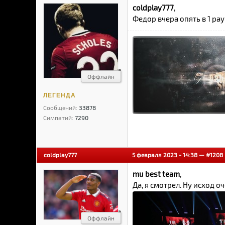
coldplay777
,
Федор вчера опять в 1 ра
Оффлайн
ЛЕГЕНДА
Сообщений:
33878
Симпатий:
7290
coldplay777
5 февраля 2023 - 14:38 —
#1208
mu best team
,
Да, я смотрел. Ну исход о
Оффлайн