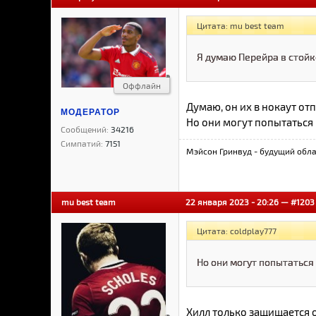
Цитата: mu best team
Я думаю Перейра в стойк
Оффлайн
Думаю, он их в нокаут от
МОДЕРАТОР
Но они могут попытаться 
Сообщений:
34216
Симпатий:
7151
Мэйсон Гринвуд - будущий обла
mu best team
22 января 2023 - 20:26 —
#1203
Цитата: coldplay777
Но они могут попытаться 
Хилл только защищается 