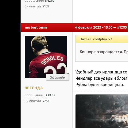
Сообщений:
34216
Симпатий:
7151
mu best team
4 февраля 2023 - 18:56 —
#1205
Цитата: coldplay777
Коннор возвращается. П
Удобный для ирландца со
Оффлайн
Чендлер все удары еблом 
Рубка будет зрелищная.
ЛЕГЕНДА
Сообщений:
33878
Симпатий:
7290