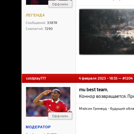
Оффлайн
ЛЕГЕНДА
Сообщений:
33878
Симпатий:
7290
coldplay777
4 февраля 2023 - 18:55 —
#1204
mu best team
,
Коннор возвращается. Пр
Мэйсон Гринвуд - будущий обла
Оффлайн
МОДЕРАТОР