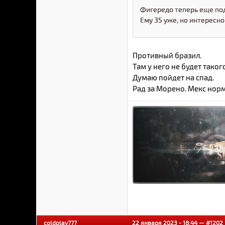
Фигередо теперь еще под
Ему 35 уже, но интересно
Противный бразил.
Там у него не будет тако
Думаю пойдет на спад.
Рад за Морено. Мекс норм
coldplay777
22 января 2023 - 18:44 —
#1202