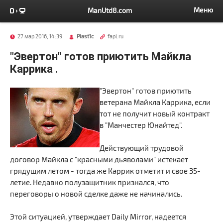
Меню
ManUtd8.com
27 мар 2016, 14:39
Plast1c
fapl.ru
"Эвертон" готов приютить Майкла
Каррика .
"Эвертон" готов приютить
ветерана Майкла Каррика, если
тот не получит новый контракт
в "Манчестер Юнайтед".
Действующий трудовой
договор Майкла с "красными дьяволами" истекает
грядущим летом - тогда же Каррик отметит и свое 35-
летие. Недавно полузащитник признался, что
переговоры о новой сделке даже не начинались.
Этой ситуацией, утверждает Daily Mirror, надеется