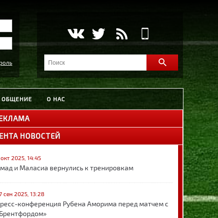
роль
ОБЩЕНИЕ
О НАС
ЕКЛАМА
ЕНТА НОВОСТЕЙ
 окт 2025, 14:45
мад и Маласиа вернулись к тренировкам
7 сен 2025, 13:28
ресс-конференция Рубена Аморима перед матчем с
Брентфордом»