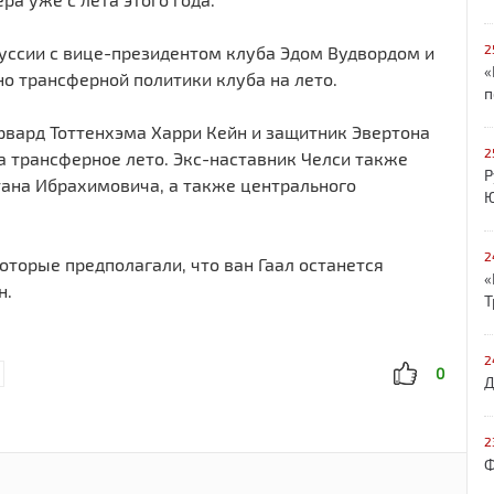
2
куссии с вице-президентом клуба Эдом Вудвордом и
«
 трансферной политики клуба на лето.
п
рвард Тоттенхэма Харри Кейн и защитник Эвертона
2
 трансферное лето. Экс-наставник Челси также
Р
ана Ибрахимовича, а также центрального
Ю
2
оторые предполагали, что ван Гаал останется
«
н.
Т
2
0
Д
2
Ф