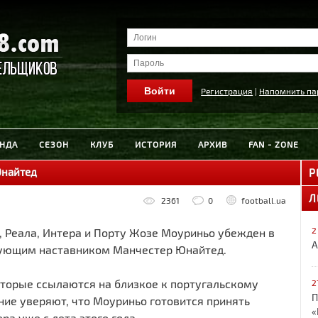
Регистрация
|
Напомнить па
НДА
СЕЗОН
КЛУБ
ИСТОРИЯ
АРХИВ
FAN - ZONE
Юнайтед
Р
Л
2361
0
football.ua
2
, Реала, Интера и Порту Жозе Моуриньо убежден в
А
едующим наставником Манчестер Юнайтед.
оторые ссылаются на близкое к португальскому
2
П
ие уверяют, что Моуриньо готовится принять
«
а уже с лета этого года.