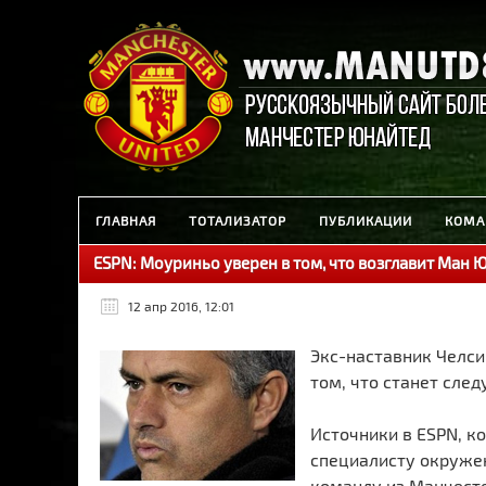
ГЛАВНАЯ
ТОТАЛИЗАТОР
ПУБЛИКАЦИИ
КОМА
ESPN: Моуриньо уверен в том, что возглавит Ман 
12 апр 2016, 12:01
Экс-наставник Челси
том, что станет сл
Источники в ESPN, к
специалисту окружен
команду из Манчестер