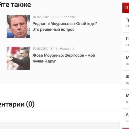
йте также
П
1
«
18.02.2016 10:32 • Новости
Т
Реднапп: Моуриньо в «Юнайтед»?
С
Это решенный вопрос
1
А
П
С
13.10.2010 13:41 • Новости
1
Жозе Моуриньо: Фергюсон - мой
О
М
лучший друг
В
1
Ф
Р
В
9
M
Р
нтарии (0)
6
А
9
7
5
в