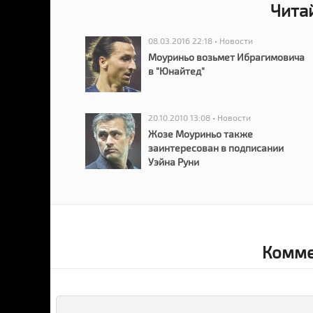
Чита
08.03.2016 22:18 • Новости
Моуриньо возьмет Ибрагимовича
в "Юнайтед"
20.10.2010 13:08 • Новости
Жозе Моуриньо также
заинтересован в подписании
Уэйна Руни
Комме