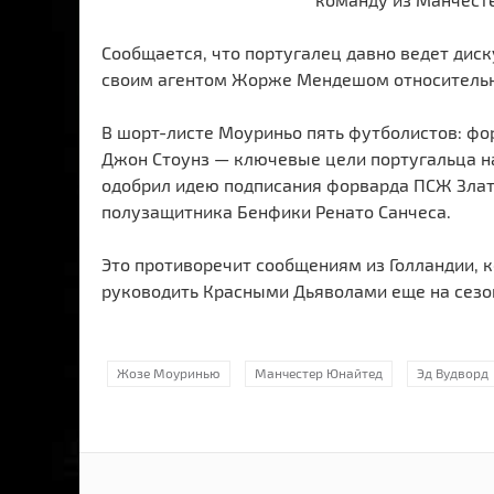
Сообщается, что португалец давно ведет дис
своим агентом Жорже Мендешом относительно
В шорт-листе Моуриньо пять футболистов: фо
Джон Стоунз — ключевые цели португальца на
одобрил идею подписания форварда ПСЖ Злат
полузащитника Бенфики Ренато Санчеса.
Это противоречит сообщениям из Голландии, к
руководить Красными Дьяволами еще на сезо
Жозе Моуринью
Манчестер Юнайтед
Эд Вудворд