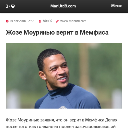
Меню
ManUtd8.com
14 авг 2016, 12:58
Alex10
www.manutd.com
Жозе Моуринью верит в Мемфиса
Жозе Моуринью заявил, что он верит в Мемфиса Депая
после того, как голландец провел разочаровывающий