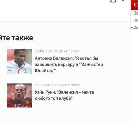
С
-
По
6
«
-
Це
-
Да
йте также
4
Д
23.04.2013 21:35 • Новости
Антонио Валенсия: "Я хотел бы
2
завершить карьеру в "Манчестер
И
Юнайтед""
«
13.03.2011 12:22 • Новости
2
Уэйн Руни: "Валенсия - мечта
Л
любого топ клуба"
1
М
1