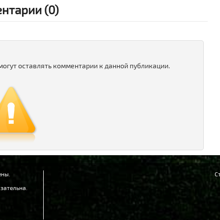
«
нтарии (0)
Л
1
«
п
 могут оставлять комментарии к данной публикации.
ены.
С
зательна.