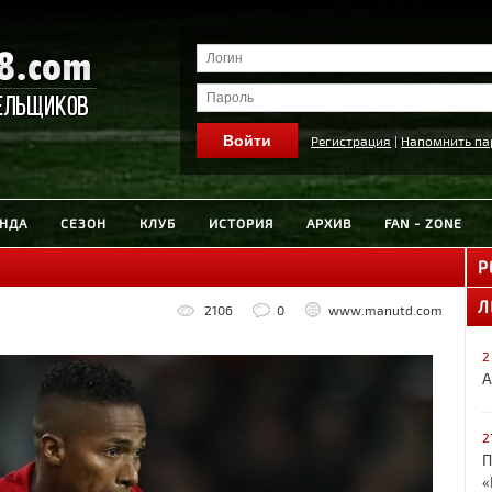
Регистрация
|
Напомнить па
НДА
СЕЗОН
КЛУБ
ИСТОРИЯ
АРХИВ
FAN - ZONE
Р
Л
2106
0
www.manutd.com
2
А
2
П
«