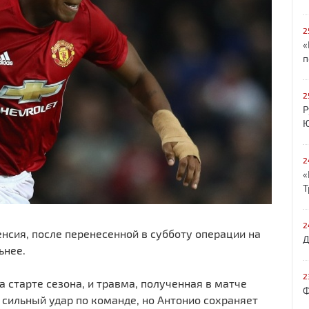
2
«
п
2
Р
Ю
2
«
Т
2
сия, после перенесенной в субботу операции на
Д
ьнее.
2
а старте сезона, и травма, полученная в матче
Ф
 сильный удар по команде, но Антонио сохраняет