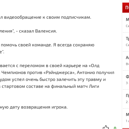
.
П
1
«
ил видеообращение к своим подписчикам.
M
С
1
ения", - сказал Валенсия.
А
Т
и помочь своей команде. Я всегда сохраняю
С
1
".
О
А
В
ивается с переломом в своей карьере на «Олд
и Чемпионов против «Рэйнджерса», Антонио получил
1
Ф
Р
удом успел очень быстро залечить эту травму и
3
в стартовом составе на финальный матч Лиги
9
П
Р
2
ную дату возвращения игрока.
М
9
7
1
в
0