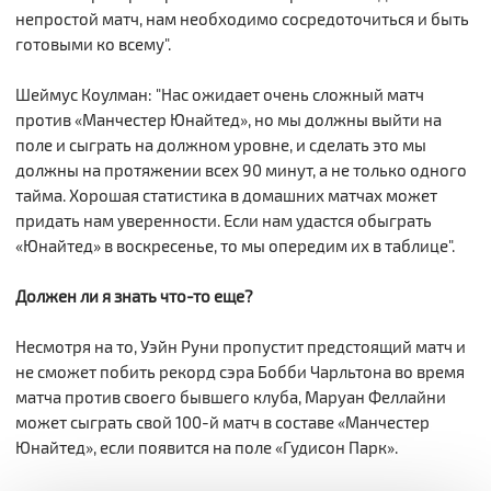
непростой матч, нам необходимо сосредоточиться и быть
готовыми ко всему".
Шеймус Коулман: "Нас ожидает очень сложный матч
против «Манчестер Юнайтед», но мы должны выйти на
поле и сыграть на должном уровне, и сделать это мы
должны на протяжении всех 90 минут, а не только одного
тайма. Хорошая статистика в домашних матчах может
придать нам уверенности. Если нам удастся обыграть
«Юнайтед» в воскресенье, то мы опередим их в таблице".
Должен ли я знать что-то еще?
Несмотря на то, Уэйн Руни пропустит предстоящий матч и
не сможет побить рекорд сэра Бобби Чарльтона во время
матча против своего бывшего клуба, Маруан Феллайни
может сыграть свой 100-й матч в составе «Манчестер
Юнайтед», если появится на поле «Гудисон Парк».