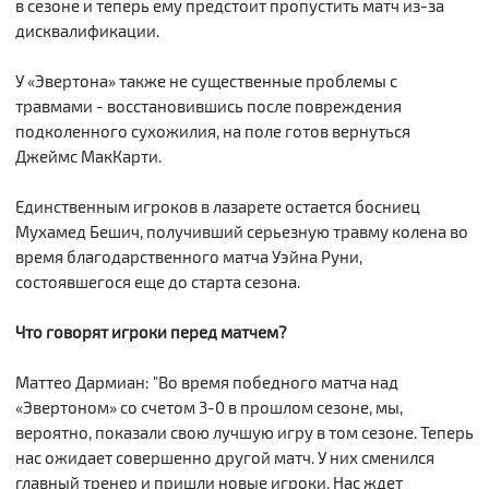
в сезоне и теперь ему предстоит пропустить матч из-за
дисквалификации.
У «Эвертона» также не существенные проблемы с
травмами - восстановившись после повреждения
подколенного сухожилия, на поле готов вернуться
Джеймс МакКарти.
Единственным игроков в лазарете остается босниец
Мухамед Бешич, получивший серьезную травму колена во
время благодарственного матча Уэйна Руни,
состоявшегося еще до старта сезона.
Что говорят игроки перед матчем?
Маттео Дармиан: "Во время победного матча над
«Эвертоном» со счетом 3-0 в прошлом сезоне, мы,
вероятно, показали свою лучшую игру в том сезоне. Теперь
нас ожидает совершенно другой матч. У них сменился
главный тренер и пришли новые игроки. Нас ждет