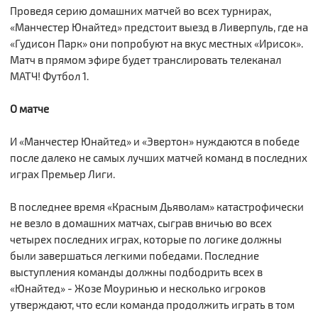
Проведя серию домашних матчей во всех турнирах,
«Манчестер Юнайтед» предстоит выезд в Ливерпуль, где на
«Гудисон Парк» они попробуют на вкус местных «Ирисок».
Матч в прямом эфире будет транслировать телеканал
МАТЧ! Футбол 1.
О матче
И «Манчестер Юнайтед» и «Эвертон» нуждаются в победе
после далеко не самых лучших матчей команд в последних
играх Премьер Лиги.
В последнее время «Красным Дьяволам» катастрофически
не везло в домашних матчах, сыграв вничью во всех
четырех последних играх, которые по логике должны
были завершаться легкими победами. Последние
выступления команды должны подбодрить всех в
«Юнайтед» - Жозе Моуринью и несколько игроков
утверждают, что если команда продолжить играть в том