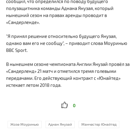
сообщил, что определился по поводу будущего
полузащитника команды Аднана Янузая, который
нынешний сезон на правах аренды проводит в
«Сандерленде».
"Я принял решение относительно будущего Янузая,
однако вам его не сообщу", – приводит слова Моуринью
BBC Sport.
В нынешнем сезоне чемпионата Англии Янузай провёл за
«Сандерленд» 21 матч и отметился тремя голевыми
передачами. Его действующий контракт с «Юнайтед»
истекает летом 2018 года.
0
Жозе Моуринью
Аднан Янузай
Манчестер Юнайтед