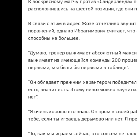
К воскресному матчу против «Сандерленда» 
расположившись на шестой позиции, где они п
В связи с этим в адрес Жозе отчетливо звучи
поражений, однако Ибрагимович считает, что
способны на большее.
"Думаю, тренер выжимает абсолютный максим
выжимает из имеющейся команды 200 процент
первыми, мы были бы первыми в таблице".
"Он обладает прежним характером победителя
есть, значит есть. Этому невозможно научитьс
нет".
"Я очень хорошо его знаю. Он прям в своей ра
тебе, если ты играешь дерьмово или нет. Я пр
"То, как мы играем сейчас, это совсем не плох