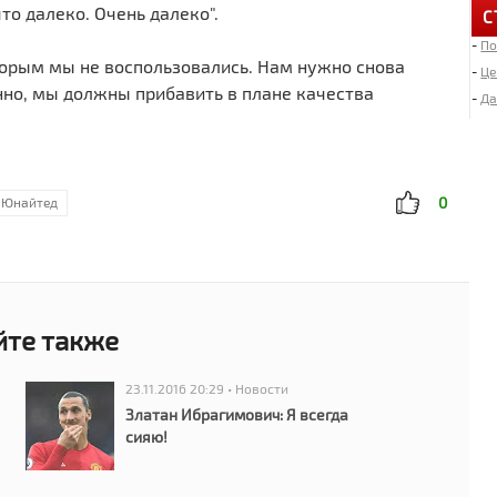
то далеко. Очень далеко".
С
-
По
6
торым мы не воспользовались. Нам нужно снова
«
-
Це
но, мы должны прибавить в плане качества
-
Да
.
4
Д
0
 Юнайтед
2
И
«
2
йте также
Л
23.11.2016 20:29 • Новости
1
Златан Ибрагимович: Я всегда
М
сияю!
1