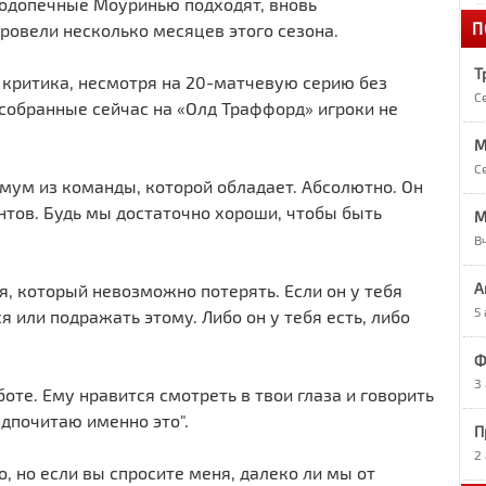
подопечные Моуринью подходят, вновь
П
ровели несколько месяцев этого сезона.
1
«
Т
т критика, несмотря на 20-матчевую серию без
С
 собранные сейчас на «Олд Траффорд» игроки не
1
А
М
С
ум из команды, которой обладает. Абсолютно. Он
1
ов. Будь мы достаточно хороши, чтобы быть
О
M
В
1
А
, который невозможно потерять. Если он у тебя
Р
5
я или подражать этому. Либо он у тебя есть, либо
9
Ф
Р
3
боте. Ему нравится смотреть в твои глаза и говорить
едпочитаю именно это".
П
9
7
2
о, но если вы спросите меня, далеко ли мы от
в