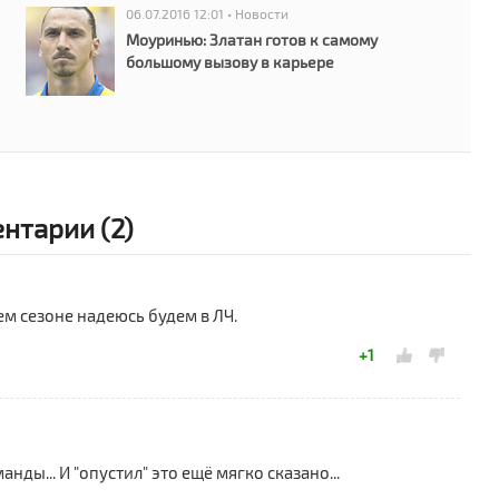
«
06.07.2016 12:01 • Новости
Л
Моуринью: Златан готов к самому
большому вызову в карьере
1
«
п
нтарии (2)
 сезоне надеюсь будем в ЛЧ.
+1
нды... И "опустил" это ещё мягко сказано...