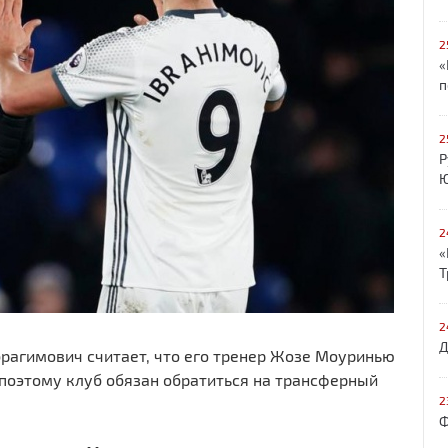
2
«
п
2
Р
Ю
2
«
Т
2
Д
агимович считает, что его тренер Жозе Моуринью
оэтому клуб обязан обратиться на трансферный
2
Ф