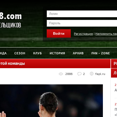
Регистрация
|
Напомнить па
НДА
СЕЗОН
КЛУБ
ИСТОРИЯ
АРХИВ
FAN - ZONE
этой команды
Р
Л
2886
2
fapl.ru
2
А
2
П
«