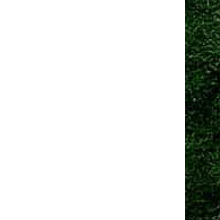
Манчестер Юнайтед» договорился о трансфере
амменса
 сен 2025, 13:06
Юнайтед» рассматривает Мартинеса и Ламменса
еред дедлайном
Ещё новости