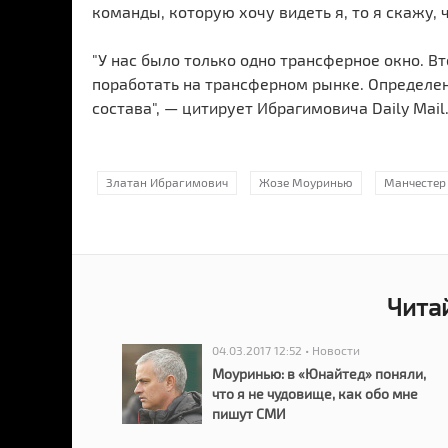
команды, которую хочу видеть я, то я скажу, ч
"У нас было только одно трансферное окно. В
поработать на трансферном рынке. Определен
состава", — цитирует Ибрагимовича Daily Mail
Златан Ибрагимович
Жозе Моуринью
Манчестер
Чита
04.03.2017 12:52 • Новости
Моуринью: в «Юнайтед» поняли,
что я не чудовище, как обо мне
пишут СМИ