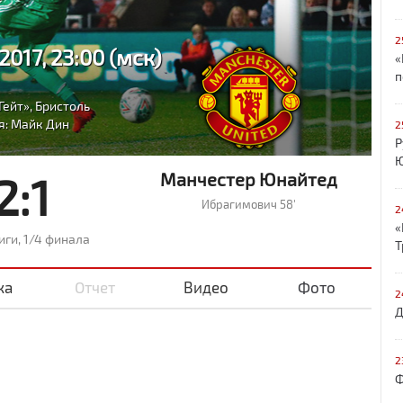
2
2017, 23:00 (мск)
«
п
Гейт», Бристоль
я: Майк Дин
2
Р
Ю
2:1
Манчестер Юнайтед
Ибрагимович 58'
2
«
иги, 1/4 финала
Т
ка
Отчет
Видео
Фото
2
Д
2
Ф