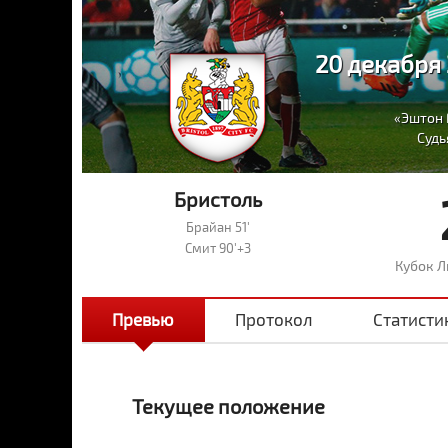
20 декабря 
«Эштон 
Судь
Бристоль
Брайан 51'
Смит 90'+3
Кубок Л
Превью
Протокол
Статисти
Текущее положение