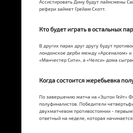
Ассистировать Дину будут лайнсмены Сай
рефери займет Грейам Скотт.
Кто будет играть в остальных па
В других парах друг другу будут против
лондонское дерби между «Арсеналом» и 
«Манчестер Сити», а «Челси» дома сыгра
Когда состоится жеребьевка по
По завершению матча на «Эштон Гейт» Ф
полуфиналистов. Победители четвертьф
двухматчевом противостоянии - первым 
ответный на неделе, которая начинается