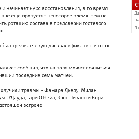
С
и начинает курс восстановления, в то время
-
По
6
кже еще пропустят некоторое время, тем не
«
-
Це
ть ротацию состава в преддверии гостевого
-
Да
».
4
Д
 отбыл трехматчевую дисквалификацию и готов
2
И
иалист сообщил, что на поле может появиться
«
ивший последние семь матчей.
2
 получили травмы - Фамара Дьеду, Милан
Л
м О'Дауда, Гари О'Нейл, Эрос Пизано и Кори
едстоящей встрече.
1
М
1