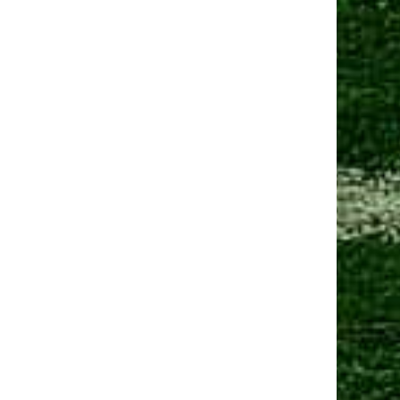
Манчестер Юнайтед» договорился о трансфере
амменса
 сен 2025, 13:06
Юнайтед» рассматривает Мартинеса и Ламменса
еред дедлайном
Ещё новости