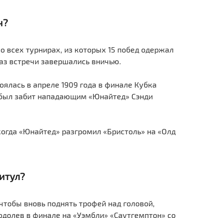
ч?
о всех турнирах, из которых 15 побед одержал
раз встречи завершались вничью.
ялась в апреле 1909 года в финале Кубка
е был забит нападающим «Юнайтед» Сэнди
 когда «Юнайтед» разгромил «Бристоль» на «Олд
итул?
чтобы вновь поднять трофей над головой,
одолев в финале на «Уэмбли» «Саутгемптон» со