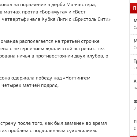
овал на поражение в дерби Манчестера,
П
1
в матчах против «Борнмута» и «Вест
«
 четвертьфинала Кубка Лиги с «Бристоль Сити»
М
С
1
А
команда располагается на третьей строчке
M
ева с нетерпением ждали этой встречи с тех
С
1
рована ничья в противостоянии двух клубов, о
О
Т
С
1
она одержала победу над «Ноттингем
А
Р
о четырех матчей подряд.
В
9
Ф
Р
3
П
9
встречу после того, как был заменен во время
7
2
кших проблем с подколенным сухожилием.
в