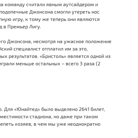
«
она команду считали явным аутсайдером и
Л
подопечные Джонсона смогли утереть нос
ную игру, к тому же теперь они являются
1
 в Премьер Лигу.
«
п
его Джонсона, несмотря на ужасное положение
йский специалист отплатил им за это,
ых результатов. «Бристоль» является одной из
грали меньше остальных – всего 3 раза (2
о. Для «Юнайтед» было выделено 2641 билет,
вместимости стадиона, но даже при таком
епеть хозяев, в чем мы уже неоднократно