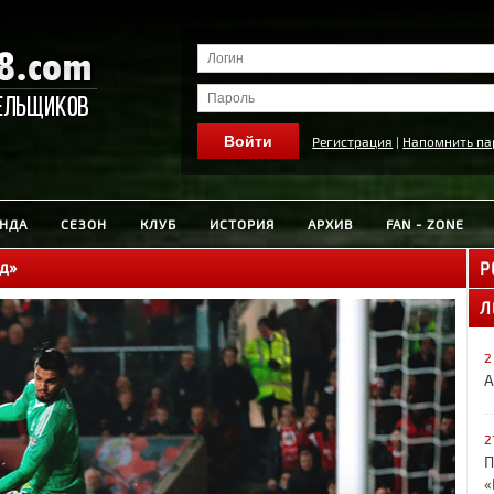
Регистрация
|
Напомнить па
НДА
СЕЗОН
КЛУБ
ИСТОРИЯ
АРХИВ
FAN - ZONE
д»
Р
Л
2
А
2
П
«