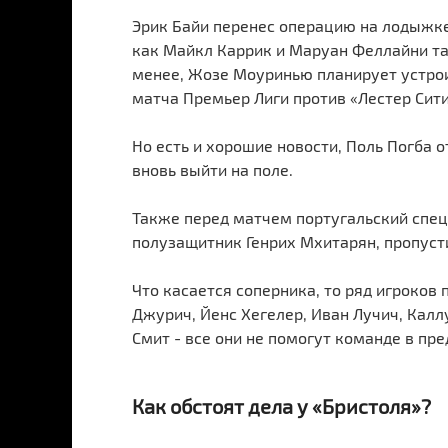
Эрик Байи перенес операцию на лодыжке 
как Майкл Каррик и Маруан Феллайни та
менее, Жозе Моуринью планирует устрои
матча Премьер Лиги против «Лестер Сити
Но есть и хорошие новости, Поль Погба
вновь выйти на поле.
Также перед матчем португальский спец
полузащитник Генрих Мхитарян, пропуст
Что касается соперника, то ряд игроков
Джурич, Йенс Хегелер, Иван Лучич, Каллу
Смит - все они не помогут команде в пр
Как обстоят дела у «Бристоля»?