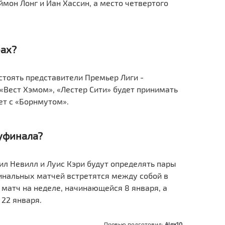
мон Лонг и Иан Хассин, а место четвертого
рах?
остоять представители Премьер Лиги -
«Вест Хэмом», «Лестер Сити» будет принимать
ет с «Борнмутом».
луфинала?
ил Невилл и Луис Кэри будут определять пары
инальных матчей встретятся между собой в
матч на неделе, начинающейся 8 января, а
 22 января.
Превью подготовил:
Alex10