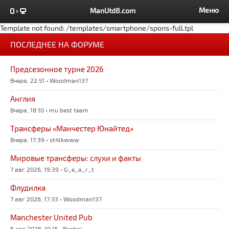
Меню
ManUtd8.com
Template not found: /templates/smartphone/spons-full.tpl
ПОСЛЕДНЕЕ НА ФОРУМЕ
Предсезонное турне 2026
Вчера, 22:51 • Woodman137
Англия
Вчера, 18:10 • mu best team
Трансферы «Манчестер Юнайтед»
Вчера, 17:39 • st4lkwww
Мировые трансферы: слухи и факты
7 авг 2026, 19:39 • G_e_a_r_t
Флудилка
7 авг 2026, 17:33 • Woodman137
Manchester United Pub
6 авг 2026, 10:15 • Bankai