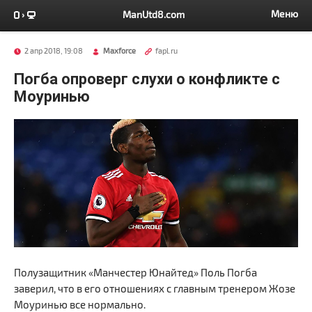
Меню
ManUtd8.com
2 апр 2018, 19:08
Maxforce
fapl.ru
Погба опроверг слухи о конфликте с
Моуринью
Полузащитник «Манчестер Юнайтед» Поль Погба
заверил, что в его отношениях с главным тренером Жозе
Моуринью все нормально.