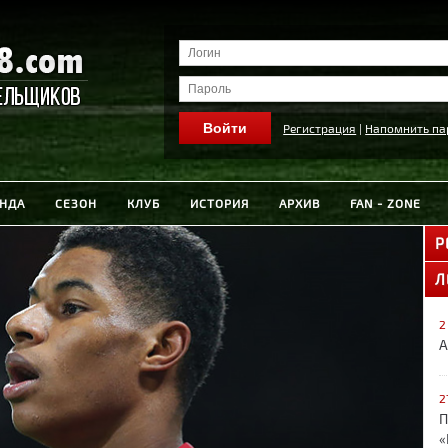
Регистрация
|
Напомнить па
НДА
СЕЗОН
КЛУБ
ИСТОРИЯ
АРХИВ
FAN - ZONE
Р
Л
2
А
2
П
«