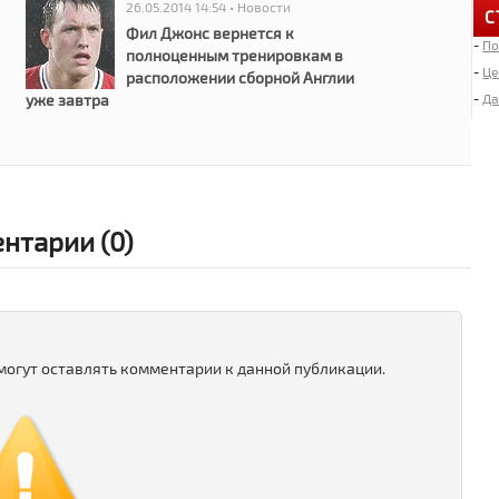
26.05.2014 14:54 • Новости
С
Фил Джонс вернется к
-
По
6
полноценным тренировкам в
«
-
Це
расположении сборной Англии
уже завтра
-
Да
4
Д
2
нтарии (0)
И
«
2
Л
 могут оставлять комментарии к данной публикации.
1
М
1