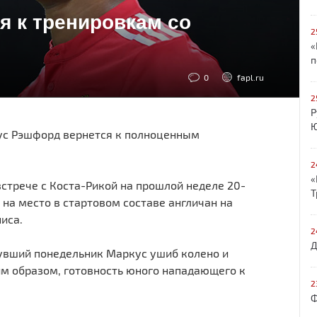
 к тренировкам со
2
«
п
0
fapl.ru
2
Р
Ю
с Рэшфорд вернется к полноценным
.
2
«
стрече с Коста-Рикой на прошлой неделе 20-
Т
на место в стартовом составе англичан на
иса.
2
Д
нувший понедельник Маркус ушиб колено и
им образом, готовность юного нападающего к
2
Ф