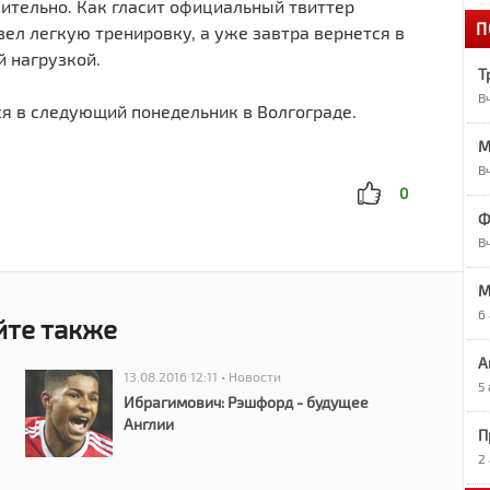
ительно. Как гласит официальный твиттер
П
1
вел легкую тренировку, а уже завтра вернется в
«
й нагрузкой.
Т
В
ся в следующий понедельник в Волгограде.
1
А
М
В
1
0
О
Ф
В
1
M
Р
6
йте также
9
А
Р
13.08.2016 12:11 • Новости
5
Ибрагимович: Рэшфорд - будущее
Англии
П
9
7
2
в