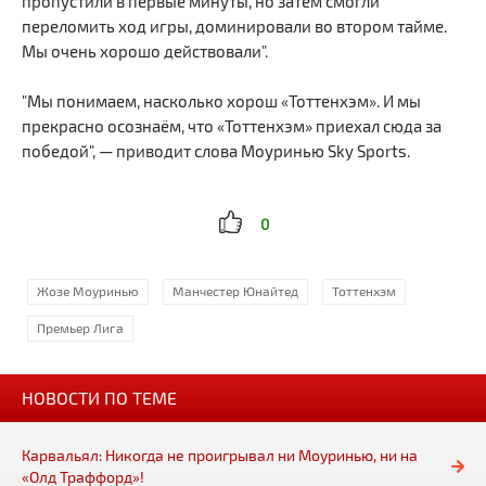
пропустили в первые минуты, но затем смогли
переломить ход игры, доминировали во втором тайме.
Мы очень хорошо действовали".
"Мы понимаем, насколько хорош «Тоттенхэм». И мы
прекрасно осознаём, что «Тоттенхэм» приехал сюда за
победой", — приводит слова Моуринью Sky Sports.
0
Жозе Моуринью
Манчестер Юнайтед
Тоттенхэм
Премьер Лига
НОВОСТИ ПО ТЕМЕ
Карвальял: Никогда не проигрывал ни Моуринью, ни на
«Олд Траффорд»!