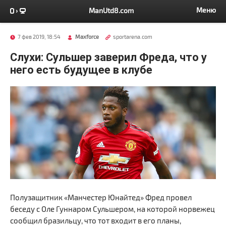
Меню
ManUtd8.com
7 фев 2019, 18:54
Maxforce
sportarena.com
Слухи: Сульшер заверил Фреда, что у
него есть будущее в клубе
Полузащитник «Манчестер Юнайтед» Фред провел
беседу с Оле Гуннаром Сульшером, на которой норвежец
сообщил бразильцу, что тот входит в его планы,