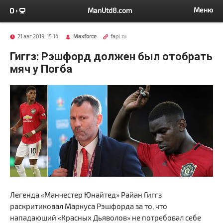
Меню
ManUtd8.com
21 авг 2019, 15:14
Maxforce
fapl.ru
Гиггз: Рэшфорд должен был отобрать
мяч у Погба
Легенда «Манчестер Юнайтед» Райан Гиггз
раскритиковал Маркуса Рэшфорда за то, что
нападающий «Красных Дьяволов» не потребовал себе