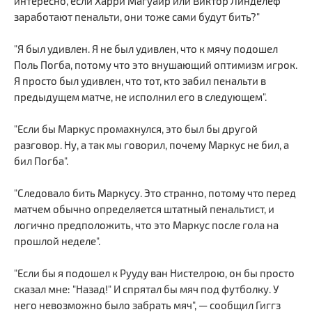
интересно, если Харри Магуайр или Виктор Линделёф
заработают пенальти, они тоже сами будут бить?"
"Я был удивлен. Я не был удивлен, что к мячу подошел
Поль Погба, потому что это внушающий оптимизм игрок.
Я просто был удивлен, что тот, кто забил пенальти в
предыдущем матче, не исполнил его в следующем".
"Если бы Маркус промахнулся, это был бы другой
разговор. Ну, а так мы говорил, почему Маркус не бил, а
бил Погба".
"Следовало бить Маркусу. Это странно, потому что перед
матчем обычно определяется штатный пенальтист, и
логично предположить, что это Маркус после гола на
прошлой неделе".
"Если бы я подошел к Рууду ван Нистелрою, он бы просто
сказал мне: "Назад!" И спрятал бы мяч под футболку. У
него невозможно было забрать мяч", — сообщил Гиггз