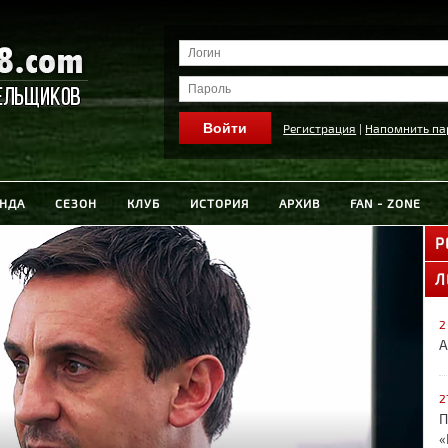
Регистрация
|
Напомнить па
НДА
СЕЗОН
КЛУБ
ИСТОРИЯ
АРХИВ
FAN - ZONE
Р
Л
2
А
2
П
«