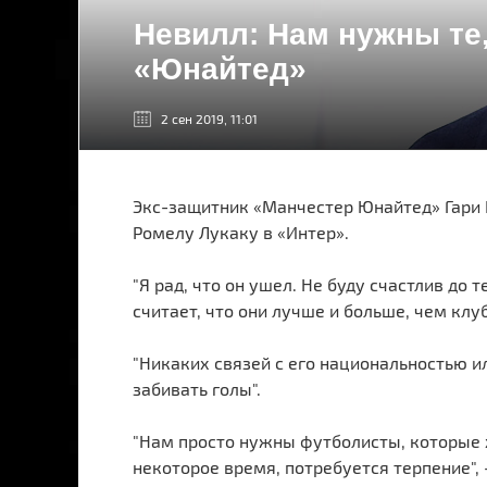
Невилл: Нам нужны те, 
«Юнайтед»
2 сен 2019, 11:01
Экс-защитник «Манчестер Юнайтед» Гари 
Ромелу Лукаку в «Интер».
"Я рад, что он ушел. Не буду счастлив до т
считает, что они лучше и больше, чем клуб,
"Никаких связей с его национальностью ил
забивать голы".
"Нам просто нужны футболисты, которые хо
некоторое время, потребуется терпение", 