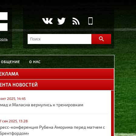
роль
ОБЩЕНИЕ
О НАС
ЕКЛАМА
ЕНТА НОВОСТЕЙ
 окт 2025, 14:45
мад и Маласиа вернулись к тренировкам
7 сен 2025, 13:28
ресс-конференция Рубена Аморима перед матчем с
Брентфордом»