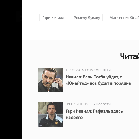
Гари Невилл
Ромелу Лукаку
Манчестер Юна
Чита
14.09.2018 13:15 • Новости
Невилл: Если Погба уйдет, с
«Юнайтед» все будет в порядке
09.02.2011 19:51 • Новости
Гари Невилл: Рафаэль здесь
надолго