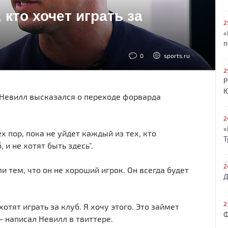
кто хочет играть за
2
«
п
0
sports.ru
2
Р
Ю
Невилл высказался о переходе форварда
2
«
ех пор, пока не уйдет каждый из тех, кто
Т
 и не хотят быть здесь".
2
и тем, что он не хороший игрок. Он всегда будет
Д
2
тят играть за клуб. Я хочу этого. Это займет
Ф
– написал Невилл в твиттере.