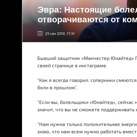
Эвра: Настоящие боле
отворачиваются от ко
25 сен 2019, 17:31
Бывший защитник «Манчестер Юнайтед» П
своей странице в инстаграме.
"Как я всегда говорил: соперники смеютс
боли в прошлом".
"Если вы, болельщики «Юнайтед», сейчас н
значит, что вы не сможете поддерживать н
"Нам нужна только положительная энергия
знаю, что нам всем нужно работать вместе