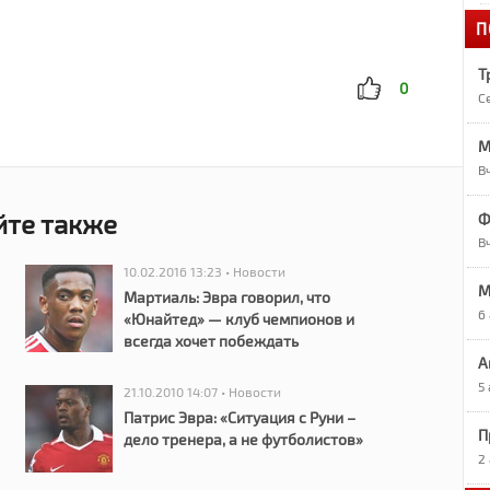
П
1
«
Т
0
С
1
А
М
В
1
О
йте также
Ф
В
10.02.2016 13:23 • Новости
1
M
Р
Мартиаль: Эвра говорил, что
6
«Юнайтед» — клуб чемпионов и
всегда хочет побеждать
9
А
Р
5
21.10.2010 14:07 • Новости
Патрис Эвра: «Ситуация с Руни –
П
9
дело тренера, а не футболистов»
7
2
в