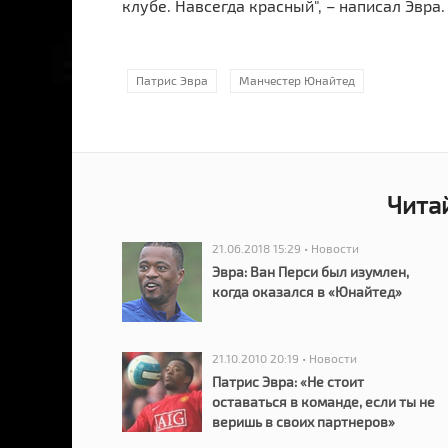
клубе. Навсегда красный", – написал Эвра.
Патрис Эвра
Манчестер Юнайтед
Чита
21.06.2018 15:29 • Новости
Эвра: Ван Перси был изумлен,
когда оказался в «Юнайтед»
21.10.2010 20:19 • Новости
Патрис Эвра: «Не стоит
оставаться в команде, если ты не
веришь в своих партнеров»