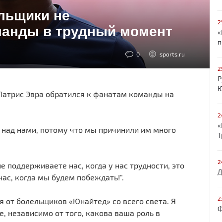
льщики не
2
манды в трудный момент
«
п
0
sports.ru
2
Р
Ю
атрис Эвра обратился к фанатам команды на
2
«
я над нами, потому что мы причинили им много
Т
2
е поддерживаете нас, когда у нас трудности, это
Д
ас, когда мы будем побеждать!".
2
 от болельщиков «Юнайтед» со всего света. Я
Ф
, независимо от того, какова ваша роль в