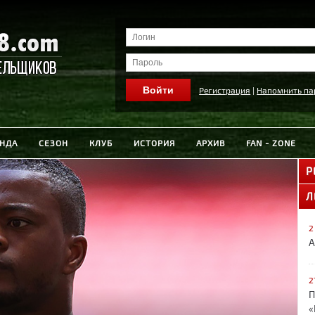
Регистрация
|
Напомнить па
НДА
СЕЗОН
КЛУБ
ИСТОРИЯ
АРХИВ
FAN - ZONE
Р
Л
2
А
2
П
«