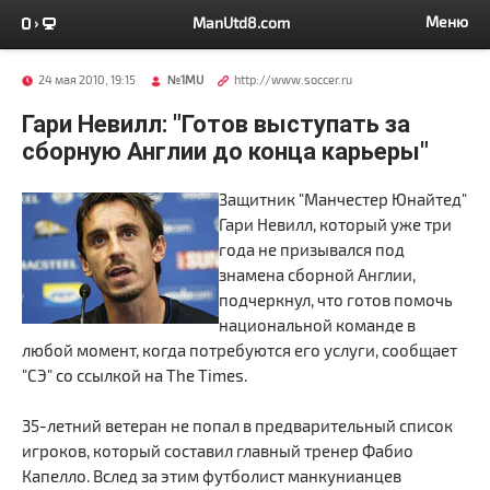
Меню
ManUtd8.com
24 мая 2010, 19:15
№1MU
http://www.soccer.ru
Гари Невилл: "Готов выступать за
сборную Англии до конца карьеры"
Защитник "Манчестер Юнайтед"
Гари Невилл, который уже три
года не призывался под
знамена сборной Англии,
подчеркнул, что готов помочь
национальной команде в
любой момент, когда потребуются его услуги, сообщает
"СЭ" со ссылкой на The Times.
35-летний ветеран не попал в предварительный список
игроков, который составил главный тренер Фабио
Капелло. Вслед за этим футболист манкунианцев