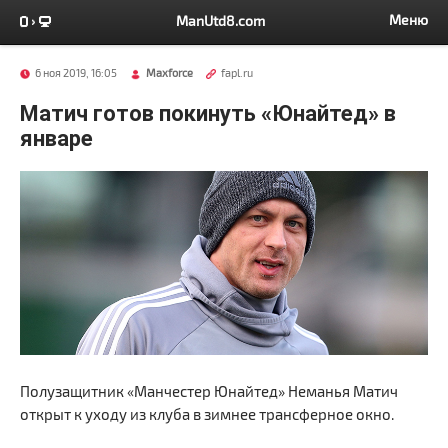
Меню
ManUtd8.com
6 ноя 2019, 16:05
Maxforce
fapl.ru
Матич готов покинуть «Юнайтед» в
январе
Полузащитник «Манчестер Юнайтед» Неманья Матич
открыт к уходу из клуба в зимнее трансферное окно.