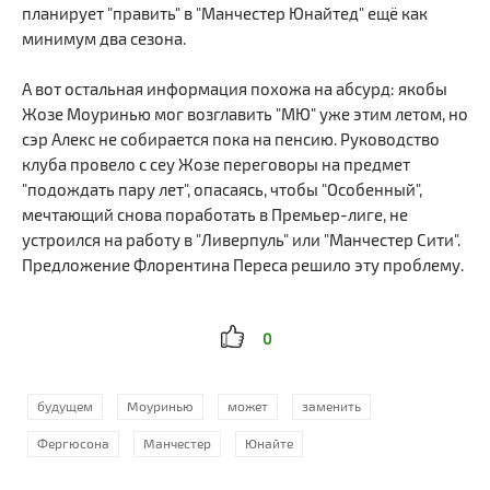
планирует "править" в "Манчестер Юнайтед" ещё как
минимум два сезона.
А вот остальная информация похожа на абсурд: якобы
Жозе Моуринью мог возглавить "МЮ" уже этим летом, но
сэр Алекс не собирается пока на пенсию. Руководство
клуба провело с сеу Жозе переговоры на предмет
"подождать пару лет", опасаясь, чтобы "Особенный",
мечтающий снова поработать в Премьер-лиге, не
устроился на работу в "Ливерпуль" или "Манчестер Сити".
Предложение Флорентина Переса решило эту проблему.
0
будущем
Моуринью
может
заменить
Фергюсона
Манчестер
Юнайте