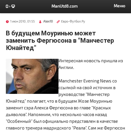
Меню
ManUtd8.com
1 июн 2010, 01:55
Alex10
Евро-Футбол.Ру
В будущем Моуринью может
заменить Фергюсона в "Манчестер
Юнайтед"
Интересная новость пришла из
Англии.
Manchester Evening News со
ссылкой на свой источник в
руководстве "Манчестер
Юнайтед" полагает, что в будущем Жозе Моуринью
заменит сэра Алекса Фергюсона во главе "Красных
дьяволов". Напомним, что несколько часов назад
"Особенный" был официально представлен в качестве
главного тренера мадридского "Реала". Сам же Фергюсон