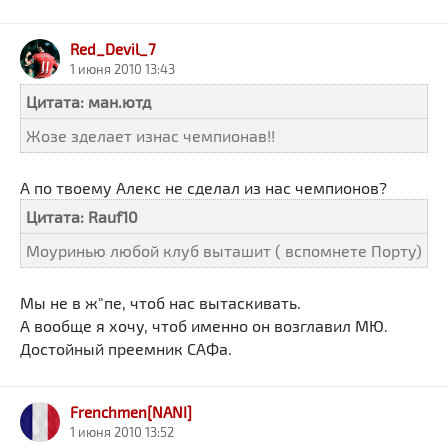
Red_Devil_7
1 июня 2010 13:43
Цитата: ман.ютд
Жозе зделает изнас чемпионав!!
А по твоему Алекс не сделал из нас чемпионов?
Цитата: Rauf10
Моуринью любой клуб выташит ( вспомнете Порту)
Мы не в ж"пе, чтоб нас вытаскивать.
А вообще я хочу, чтоб именно он возглавил МЮ.
Достойный преемник САФа.
Frenchmen[NANI]
1 июня 2010 13:52