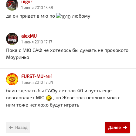
uigur
1 июня 2010 15:58
да он придет в мю по
любому
alexMU
1 июня 2010 17:17
Пока с МЮ САФ не хотелось бы думать не прококого
Моуриньо
FURST-MU-№1
1 июня 2010 17:34
блин зделать бы САФу лет так 40 и пусть еще
возгловляет МЮ
, но Жозе тож неплохо мож с
ним тоже неплохо будут играть
Назад
Далее