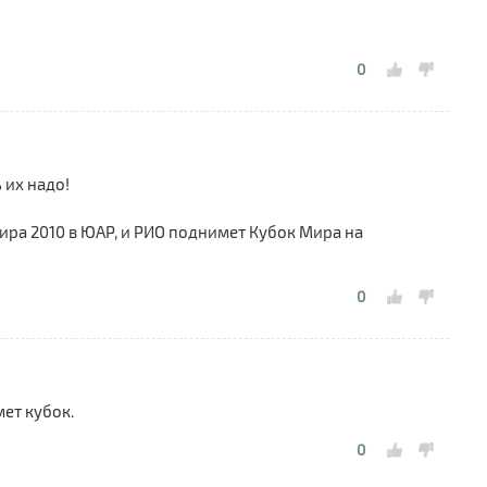
«
Л
0
1
«
п
 их надо!
ира 2010 в ЮАР, и РИО поднимет Кубок Мира на
0
мет кубок.
0