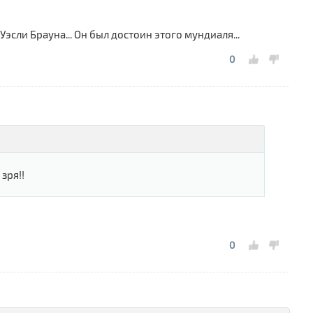
эсли Брауна... Он был достоин этого мундиаля...
0
зря!!
0