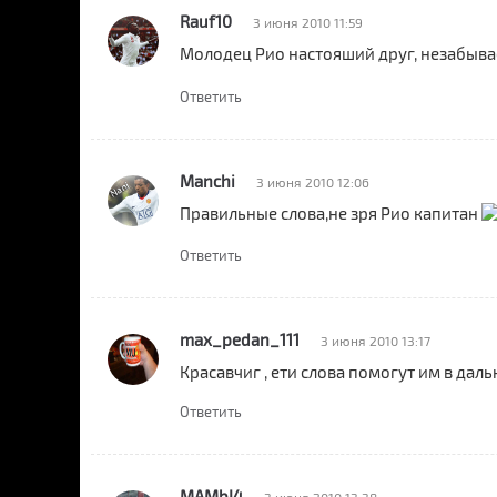
Rauf10
3 июня 2010 11:59
Молодец Рио настояший друг, незабыва
Ответить
Manchi
3 июня 2010 12:06
Правильные слова,не зря Рио капитан
Ответить
max_pedan_111
3 июня 2010 13:17
Красавчиг , ети слова помогут им в дал
Ответить
MAMbI4