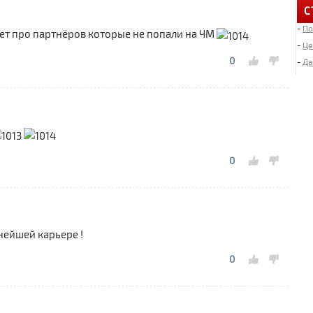
С
-
По
6
ет про партнёров которые не попали на ЧМ
«
-
Це
0
-
Да
4
Д
2
И
0
«
2
Л
ьнейшей карьере !
1
0
М
1