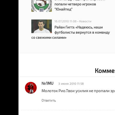
попали четверо игроков
"Юнайтед"
16.07.2010 11:08 • Новости
Райан Гиггз: «Надеюсь, наши
футболисты вернутся в команду
со свежими силами»
Коммен
№1MU
3 июня 2010 11:58
Молоток Рио.Твои усилия не пропали зр
Ответить