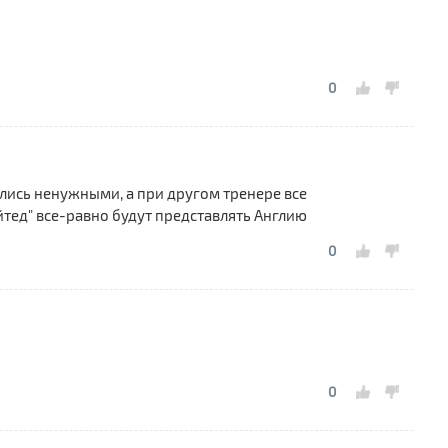
0
лись ненужными, а при другом тренере все
тед" все-равно будут представлять Англию
0
0