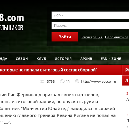
Регистрация
|
Напомнить па
НДА
СЕЗОН
КЛУБ
ИСТОРИЯ
АРХИВ
FAN - ZONE
 которые не попали в итоговый состав сборной"
Р
Л
3798
14
http://www.soccer.ru
2
лии Рио Фердинанд призвал своих партнеров,
А
ены из итоговой заявки, не опускать руки и
Защитник "Манчестер Юнайтед" находился в схожей
решению главного тренера Кевина Кигана не попал на
2
П
"СЭ".
«