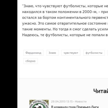
"Знаю, что чувствуют футболисты, которые не
находился в таком положении в 2000-м, - прив
остался за бортом континентального первенст
ужасно. Это самое отвратительное состояние
такие моменты. Но тогда я смог сделать усили
Надеюсь, те футболисты, которые не попали в
Фердинанд
Знаю
чувствуют
футболисты
сборно
Чита
29.04.2013 13:15 • Новости
В команду года Премьер Лиги