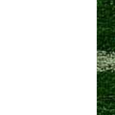
Манчестер Юнайтед» договорился о трансфере
амменса
 сен 2025, 13:06
Юнайтед» рассматривает Мартинеса и Ламменса
еред дедлайном
Ещё новости