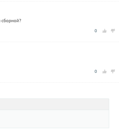
й сборной?
0
0