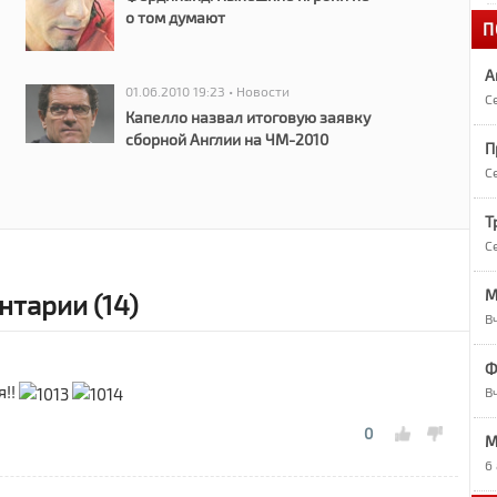
о том думают
П
1
«
А
01.06.2010 19:23 • Новости
С
1
Капелло назвал итоговую заявку
А
сборной Англии на ЧМ-2010
П
С
1
О
Т
С
1
М
тарии (14)
Р
В
9
Ф
Р
я!!
В
0
M
9
7
6
в