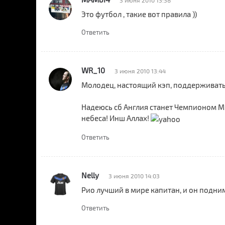
3 июня 2010 13:38
Это футбол , такие вот правила ))
Ответить
WR_10
3 июня 2010 13:44
Молодец, настоящий кэп, поддерживать
Надеюсь сб Англия станет Чемпионом М
небеса! Инш Аллах!
Ответить
Nelly
3 июня 2010 14:03
Рио лучший в мире капитан, и он подни
Ответить