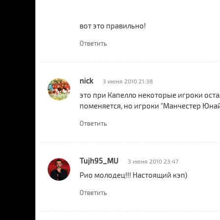
вот это правильно!
Ответить
nick
3 июня 2010 21:38
это при Капелло некоторые игроки оста
поменяется, но игроки "Манчестер Юнай
Ответить
Tujh95_MU
3 июня 2010 23:47
Рио молодец!!! Настоящий кэп)
Ответить