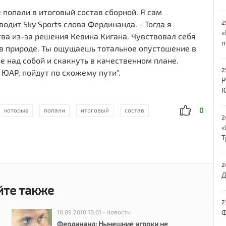
 попали в итоговый состав сборной. Я сам
2
одит Sky Sports слова Фердинанда. - Тогда я
«
ва из-за решения Кевина Кигана. Чувствовал себя
п
 в природе. Ты ощущаешь тотальное опустошение в
е над собой и скакнуть в качественном плане.
2
 ЮАР, пойдут по схожему пути".
Р
Ю
0
которые
попали
итоговый
состав
2
«
Т
2
Д
йте также
2
Ф
10.09.2010 18:01 • Новости
Фердинанд: Нынешние игроки не