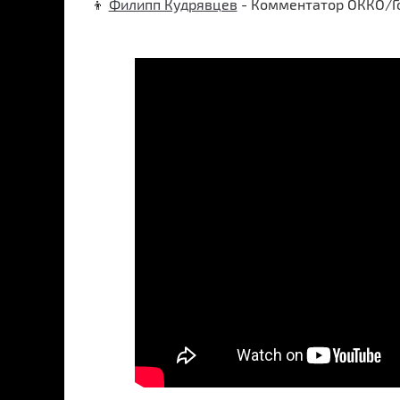
👦
Филипп Кудрявцев
- Комментатор ОККО/Г