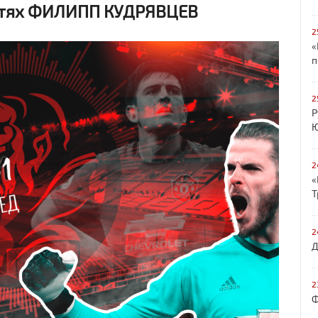
гостях ФИЛИПП КУДРЯВЦЕВ
2
«
п
2
Р
Ю
2
«
Т
2
Д
2
Ф