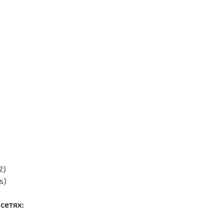
«
Л
1
«
п
2)
s)
сетях: