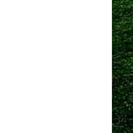
Манчестер Юнайтед» договорился о трансфере
амменса
 сен 2025, 13:06
Юнайтед» рассматривает Мартинеса и Ламменса
еред дедлайном
Ещё новости