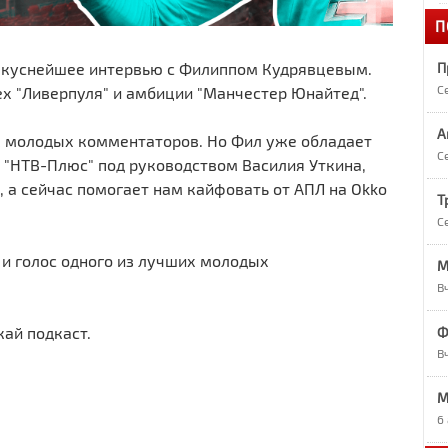
П
1
«
П
 вкуснейшее интервью с Филиппом Кудрявцевым.
С
х "Ливерпуля" и амбиции "Манчестер Юнайтед".
1
А
А
х молодых комментаторов. Но Фил уже обладает
С
 "НТВ-Плюс" под руководством Василия Уткина,
1
, а сейчас помогает нам кайфовать от АПЛ на Okko
О
Т
С
1
 и голос одного из лучших молодых
М
Р
В
9
Ф
ай подкаст.
Р
В
M
9
7
6
в