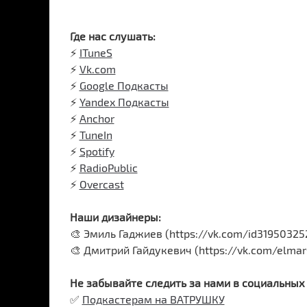
Где нас слушать:
⚡
ITuneS
⚡
Vk.com
⚡
Google Подкасты
⚡
Yandex Подкасты
⚡
Anchor
⚡
TuneIn
⚡
Spotify
⚡
RadioPublic
⚡
Overcast
Наши дизайнеры:
🎨 Эмиль Гаджиев (https://vk.com/id31950325
🎨 Дмитрий Гайдукевич (https://vk.com/elmar
Не забывайте следить за нами в социальных 
✅
Подкастерам на ВАТРУШКУ