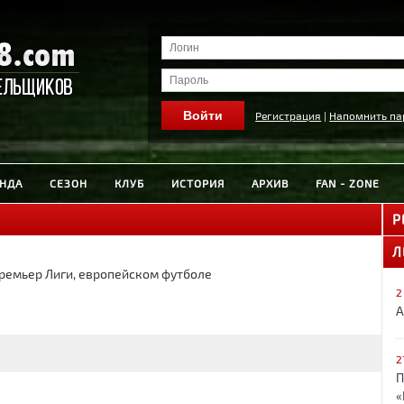
Регистрация
|
Напомнить па
НДА
СЕЗОН
КЛУБ
ИСТОРИЯ
АРХИВ
FAN - ZONE
Р
Л
Премьер Лиги, европейском футболе
2
А
2
П
«