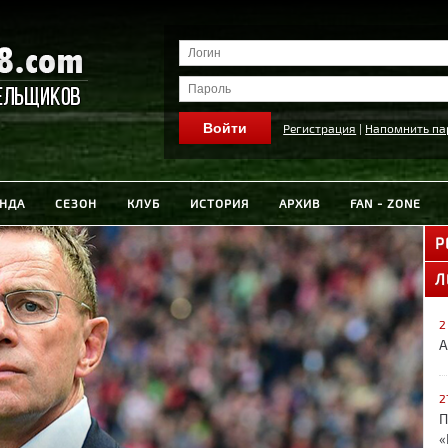
Регистрация
|
Напомнить па
НДА
СЕЗОН
КЛУБ
ИСТОРИЯ
АРХИВ
FAN - ZONE
Р
Л
2
А
2
П
«