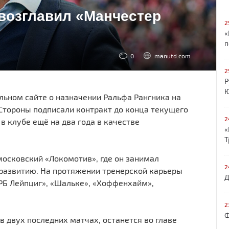
возглавил «Манчестер
2
«
п
0
manutd.com
2
Р
Ю
ьном сайте о назначении Ральфа Рангника на
Стороны подписали контракт до конца текущего
2
 в клубе ещё на два года в качестве
«
Т
осковский «Локомотив», где он занимал
2
развитию. На протяжении тренерской карьеры
Д
РБ Лейпциг», «Шальке», «Хоффенхайм»,
2
Ф
 двух последних матчах, останется во главе