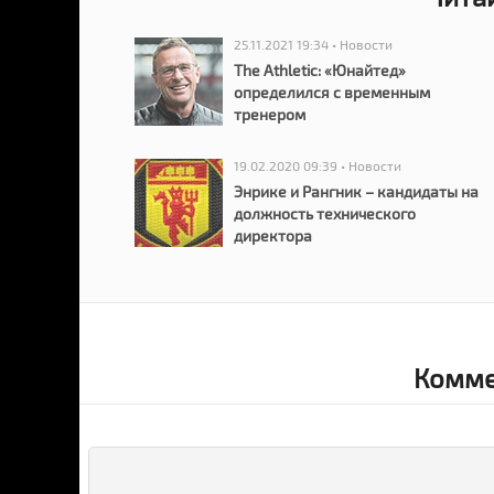
25.11.2021 19:34 • Новости
The Athletic: «Юнайтед»
определился с временным
тренером
19.02.2020 09:39 • Новости
Энрике и Рангник – кандидаты на
должность технического
директора
Комме