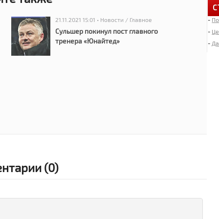
С
21.11.2021 15:01 • Новости / Главное
-
По
6
«
Сульшер покинул пост главного
-
Це
тренера «Юнайтед»
-
Да
4
Д
2
И
«
2
Л
нтарии (0)
1
М
1