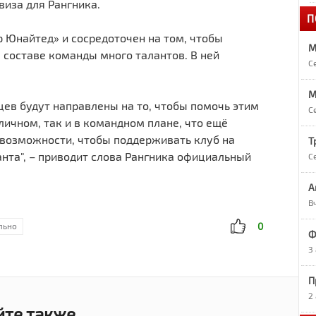
виза для Рангника.
П
1
«
р Юнайтед» и сосредоточен на том, чтобы
М
В составе команды много талантов. В ней
С
1
А
M
ев будут направлены на то, чтобы помочь этим
С
личном, так и в командном плане, что ещё
1
О
 возможности, чтобы поддерживать клуб на
Т
анта", – приводит слова Рангника официальный
С
1
А
Р
В
0
льно
9
Ф
Р
3
П
9
7
2
в
йте также