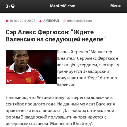
Меню
ManUtd8.com
18 фев 2011, 20:27
AMIRCHAN
tribalfootball.com
Сэр Алекс Фергюсон: "Ждите
Валенсию на следующей неделе"
Главный тренер "Манчестер
Юнайтед" Сэр Алекс Фергюсон
восхищён усердием, с которым
тренируется Эквадорский
полузащитник "Редс" Антонио
Валенсия.
Напомним, что Антонио получил перелом лодыжки в
сентябре прошлого года. На данный момент Валенсия
практически восстановился. Для набора оптимальной
формы Эквадорский полузащитник тренируется с
резервным составом "Манчестер Юнайтед".