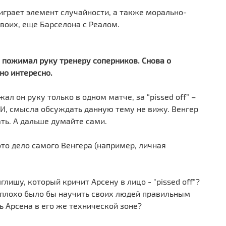
играет элемент случайности, а также морально-
своих, еще Барселона с Реалом.
е пожимал руку тренеру соперников. Снова о
но интересно.
л он руку только в одном матче, за “pissed off” –
И, смысла обсуждать данную тему не вижу. Венгер
ать. А дальше думайте сами.
то дело самого Венгера (например, личная
ишу, который кричит Арсену в лицо - "pissed off"?
неплохо было бы научить своих людей правильным
 Арсена в его же технической зоне?