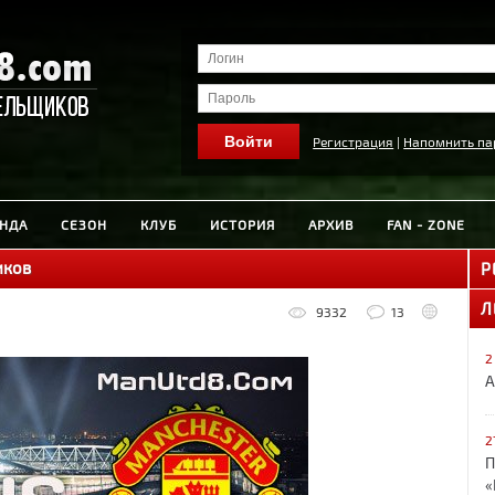
Регистрация
|
Напомнить па
НДА
СЕЗОН
КЛУБ
ИСТОРИЯ
АРХИВ
FAN - ZONE
иков
Р
Л
9332
13
2
А
2
П
«