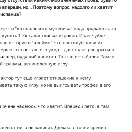
«
е впереди, но... Поэтому вопрос: надолго ли хватит
Л
 испанца?
1
е, что “каталонского мученика” надо продавать, за
«
купить 1-2х талантливых игроков. Иначе уйдет
п
ная история и “клеймо”, что наш клуб зависит
еряю, это не так, его уход – даст шанс раскрыться
илшер, будущий капитан. Так же есть Аарон Рамси,
й травмы, великолепную игру.
фактор тут еще играет отношение к нему
вать такую игру, но не выигрывать трофеи в его
 очень надеюсь, что хватит. Впереди лето, а там
ев от него не зависит. Думаю, с точни зрения