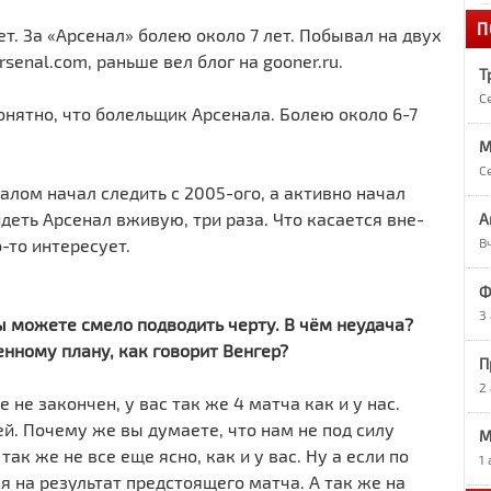
П
1
ет. За «Арсенал» болею около 7 лет. Побывал на двух
«
senal.com, раньше вел блог на gooner.ru.
Т
С
1
онятно, что болельщик Арсенала. Болею около 6-7
А
M
С
налом начал следить с 2005-ого, а активно начал
1
О
идеть Арсенал вживую, три раза. Что касается вне-
А
-то интересует.
В
1
Ф
Р
3
 вы можете смело подводить черту. В чём неудача?
енному плану, как говорит Венгер?
9
П
Р
2
не закончен, у вас так же 4 матча как и у нас.
ей. Почему же вы думаете, что нам не под силу
М
9
так же не все еще ясно, как и у вас. Ну а если по
7
1
в
я на результат предстоящего матча. А так же на