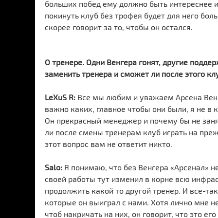
больших побед ему должно быть интереснее иг
покинуть клуб без трофея будет для него бол
скорее говорит за то, чтобы он остался.
О тренере. Одни Венгера гонят, другие подде
заменить тренера и сможет ли после этого кл
LeXuS R:
Все мы любим и уважаем Арсена Венге
важно каких, главное чтобы они были, я не в к
Он прекрасный менеджер и почему бы не зан
ли после смены тренерам клуб играть на преж
этот вопрос вам не ответит никто.
Salo:
Я понимаю, что без Венгера «Арсенал» не
своей работы тут изменил в корне всю инфра
продолжить какой то другой тренер. И все-та
которые он выиграл с нами. Хотя лично мне не
чтоб накричать на них, он говорит, что это ег