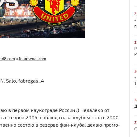
2
«
п
2
Р
Ю
td8.com
к
fc-arsenal.com
2
«
N, Salo, fabregas_4
Т
2
Д
аю в первом наукограде России :) Недалеко от
 с сезона 2005, наблюдать за клубом стал с 2000
2
бственно состою в резерве фан-клуба, делаю промо-
Ф