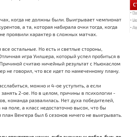
С
-
По
6
атчах, когда не должны были. Выигрывает чемпионат
«
-
Це
рентов, а та, которая набирала очки тогда, когда
-
Да
о не проявили характер в сложных матчах.
4
Д
 все остальные. Но есть и светлые стороны,
 Отличная игра Уилшера, который успел пробиться в
2
 Причиной считаю ничейный результат с Ньюкаслом
И
р не говорил, что все идет по намеченному плану.
«
асслабиться, можно и 4-ое уступить, а если
2
занять 2-ое. Но в целом, причины в психологии -
Л
в, команда развалилась. Нет духа победителей,
 на поле, а класс недостаточно высок, что бы
1
 план Венгера был 6 сезонов ничего не выигрывать.
М
1
ду отсутствия каких-либо значимых побед, будь то