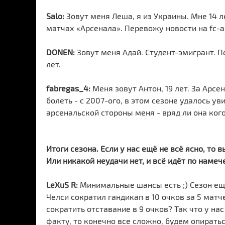
Salo:
Зовут меня Леша, я из Украины. Мне 14 л
матчах «Арсенала». Перевожу новости на fc-ar
DONEN:
Зовут меня Адай. Студент-эмигрант. П
лет.
fabregas_4:
Меня зовут Антон, 19 лет. За Арсе
болеть - с 2007-ого, в этом сезоне удалось ув
арсенальской стороны меня - вряд ли она кого
Итоги сезона. Если у нас ещё не всё ясно, то
Или никакой неудачи нет, и всё идёт по намеч
LeXuS R:
Минимальные шансы есть ;) Сезон еще 
Челси сократил гандикап в 10 очков за 5 матч
сократить отставание в 9 очков? Так что у нас 
факту, то конечно все сложно, будем опиратьс