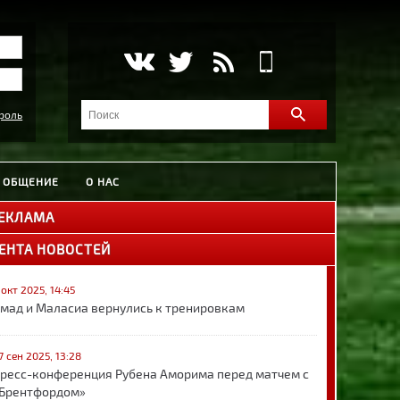
роль
ОБЩЕНИЕ
О НАС
ЕКЛАМА
ЕНТА НОВОСТЕЙ
 окт 2025, 14:45
мад и Маласиа вернулись к тренировкам
7 сен 2025, 13:28
ресс-конференция Рубена Аморима перед матчем с
Брентфордом»