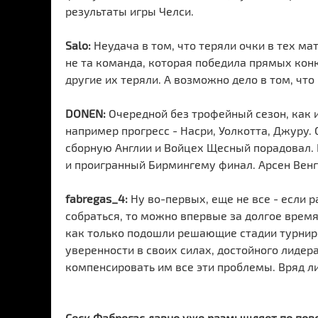
результаты игры Челси.
Salo:
Неудача в том, что теряли очки в тех м
не та команда, которая победила прямых конку
другие их теряли. А возможно дело в том, чт
DONEN:
Очередной без трофейный сезон, как и
например прогресс - Насри, Уолкотта, Джуру.
сборную Англии и Войцех Щесный порадовал.
и проигранный Бирмингему финал. Арсен Венге
fabregas_4:
Ну во-первых, еще не все - если р
собраться, то можно впервые за долгое время 
как только подошли решающие стадии турниро
уверенности в своих силах, достойного лидера
компенсировать им все эти проблемы. Вряд ли
Сеск Фабрегас давно уже размышляет по пово