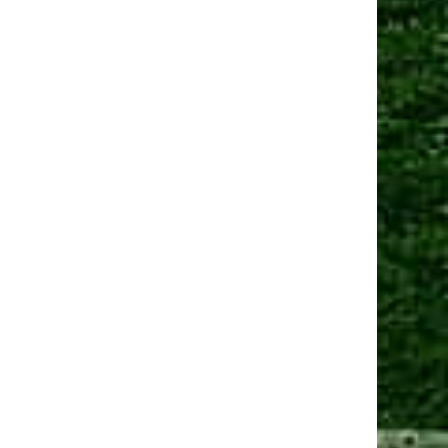
Манчестер Юнайтед» договорился о трансфере
амменса
 сен 2025, 13:06
Юнайтед» рассматривает Мартинеса и Ламменса
еред дедлайном
Ещё новости