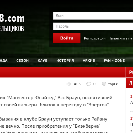
Регистрация
|
Напомнить па
НДА
СЕЗОН
КЛУБ
ИСТОРИЯ
АРХИВ
FAN - ZONE
Р
Л
4155
13
fapl.ru
2
ик "Манчестер Юнайтед" Уэс Браун, посвятивший
А
т своей карьеры, близок к переходу в "Эвертон".
бывания в клубе Браун уступает только Райану
2
П
 не вечно. После приобретения у "Блэкберна"
«
са Уэсу пришлось смириться с необходимостью