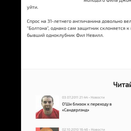
уйти.
Спрос на 31-летнего англичанина довольно вел
"Болтона", однако сам защитник склоняется к 
бывший одноклубник Фил Невилл.
Чита
03.07.2011 21:44 • Новости
О’Ши близок к переходу в
«Сандерлэнд»
02.10.2010 16:46 • Новости