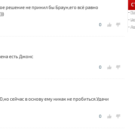
С
ое решение не принил бы Браун,его всё равно
-
По
6
))
«
-
Це
0
-
Да
4
Д
мена есть Джонс
2
И
0
«
2
Л
,но сейчас в основу ему никак не пробиться.Удачи
1
М
0
1