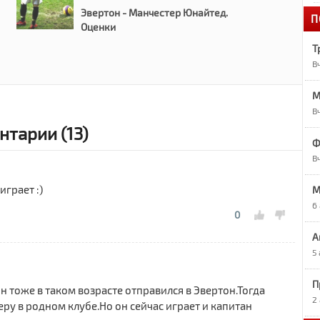
Эвертон - Манчестер Юнайтед.
П
1
Оценки
«
Т
В
1
А
М
В
1
тарии (13)
О
Ф
В
1
играет :)
M
Р
6
0
9
А
Р
5
П
9
н тоже в таком возрасте отправился в Эвертон.Тогда
7
2
ру в родном клубе.Но он сейчас играет и капитан
в