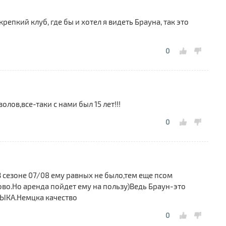
«
Л
репкий клуб, где бы и хотел я видеть Брауна, так это
1
«
0
п
олов,все-таки с нами был 15 лет!!!
0
 сезоне 07/08 ему равных не было,тем еще псом
ово.Но аренда пойдет ему на пользу)Ведь Браун-это
БЫКА.Немцка качество
0