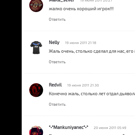
19 июня 2011 20:27
жалко очень хороший игрок!!!
Ответить
Nelly
19 июня 2011 21:18
Жаль очень, столько сделал для нас, его 
Ответить
Redvil
19 июня 2011 21:30
Конечно жаль, столько лет отдал дьявола
Ответить
°•°Mankuniyanec°•°
20 июня 2011 05:49