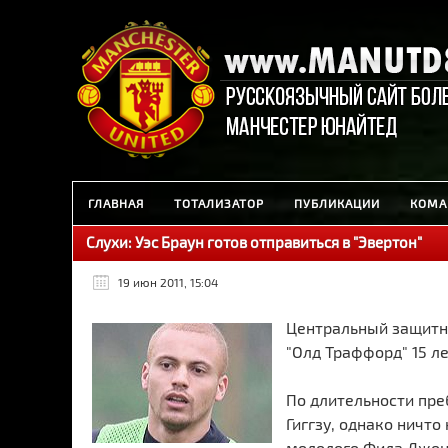
ГЛАВНАЯ
ТОТАЛИЗАТОР
ПУБЛИКАЦИИ
КОМА
Слухи: Уэс Браун готов отправиться в "Эвертон"
19 июн 2011, 15:04
Центральный защитн
"Олд Траффорд" 15 ле
По длительности пре
Гиггзу, однако ничто
молодого Фила Джон