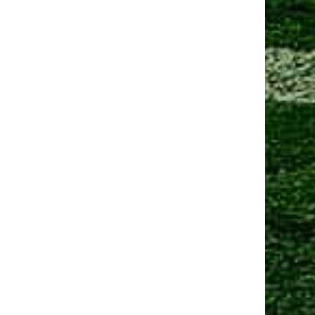
Манчестер Юнайтед» договорился о трансфере
амменса
 сен 2025, 13:06
Юнайтед» рассматривает Мартинеса и Ламменса
еред дедлайном
Ещё новости