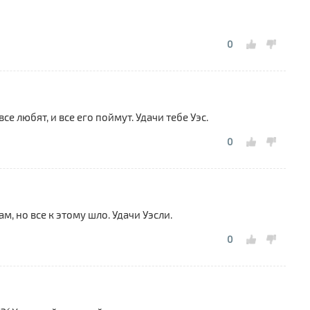
0
все любят, и все его поймут. Удачи тебе Уэс.
0
м, но все к этому шло. Удачи Уэсли.
0