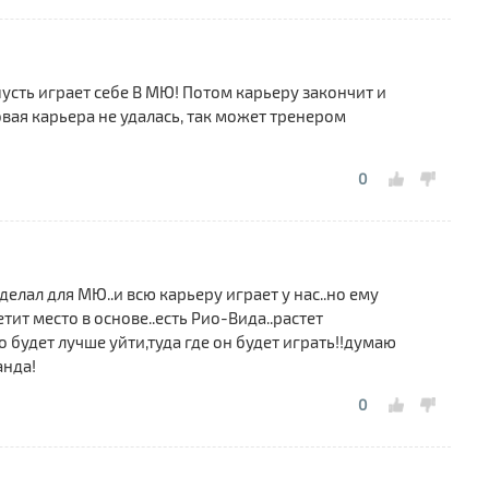
пусть играет себе В МЮ! Потом карьеру закончит и
ровая карьера не удалась, так может тренером
0
делал для МЮ..и всю карьеру играет у нас..но ему
етит место в основе..есть Рио-Вида..растет
о будет лучше уйти,туда где он будет играть!!думаю
анда!
0