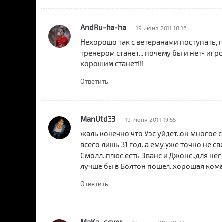
AndRu-ha-ha
19 июня 2011 18:16
Нехорошо так с ветеранами поступать, 
тренером станет... почему бы и нет- иг
хорошим станет!!!
Ответить
ManUtd33
19 июня 2011 19:55
жаль конечно что Уэс уйдет..он многое с
всего лишь 31 год..а ему уже точно не св
Смолл..плюс есть Эванс и Джонс..для нег
лучше бы в Болтон пошел..хорошая ком
Ответить
MaKa_sever