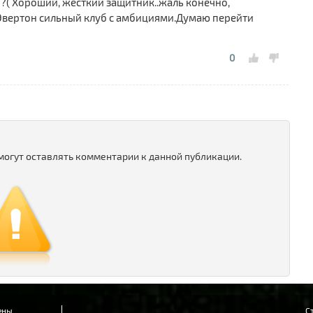
?( Хороший, жесткий защитник..жаль конечно,
.Эвертон сильный клуб с амбициями.Думаю перейти
0
 могут оставлять комментарии к данной публикации.
ены.
С