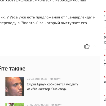
2
«
ик. У Уэса уже есть предложения от "Сандерленда" и
п
переходу в "Эвертон", за который выступает его
2
Р
Ю
0
2
«
Т
йте также
2
25.03.2011 15:33 • Новости
Д
Слухи: Браун собирается уходить
из «Манчестер Юнайтед»
2
Ф
21.02.2010 00:38 • Новости