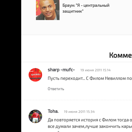
Браун: "Я - центральный
защитник"
Коммен
sharp -mufc-
19 июня 2011 15:14
Пусть переходит... С Филом Невиллом по
Ответить
Toha.
19 июня 2011 15:34
Да повторяется история с Филом тогда о
все думали зачем,лучше закончить карье