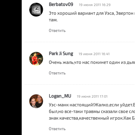
Berbatov09
19 июня 2011 16:29
Это хороший вариант для Уэса, Эвертон к
там.
Ответить
Park Ji Sung
19 июня 2011 16:41
Очень жаль,что нас покинет один из дьяв
Ответить
Logan_MU
19 июня 2011 17:01
Уэс-манк настоящий!Жалко,если уйдет.В
был,но все-таки травмы сказали свое сл
знак качества,качественный игрок.Как 
Ответить