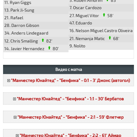
5. Ruben Amorim
83'
11. Ryan Giggs
7. Oscar Cardozo
13. Park Ji-Sung
27. Miguel Vitor
58'
21. Rafael
47. Eduardo
28. Darron Gibson
16. Nelson Miguel Castro Oliveira
34. Anders Lindegaard
21. Nemanja Matic
68'
12. Chris Smalling
82'
9. Nolito
14. Javier Hernandez
80'
Видео с матча
"Манчестер Юнайтед" - "Бенфика" - 0:1 - 3' Джонс (автогол)
"Манчестер Юнайтед" - "Бенфика" - 1:1 - 30' Бербатов
"Манчестер Юнайтед" - "Бенфика" - 2:1 - 59' Флетчер
"Манчестер Юнайтед" - "Бенфика" - 2:2 - 61' Аймар