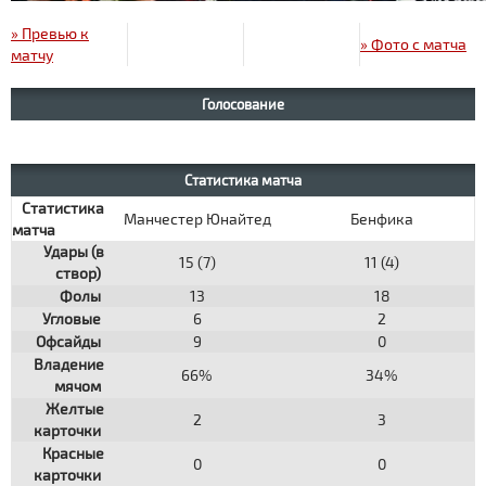
» Превью к
» Фото с матча
матчу
Голосование
Статистика матча
Статистика
Манчестер Юнайтед
Бенфика
матча
Удары (в
15 (7)
11 (4)
створ)
Фолы
13
18
Угловые
6
2
Офсайды
9
0
Владение
66%
34%
мячом
Желтые
2
3
карточки
Красные
0
0
карточки