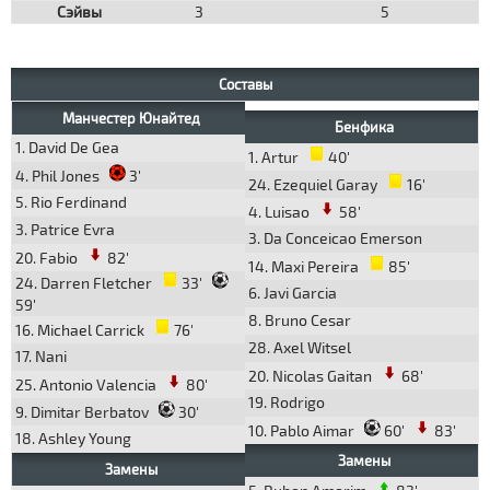
Сэйвы
3
5
Составы
Манчестер Юнайтед
Бенфика
1. David De Gea
1. Artur
40'
4. Phil Jones
3'
24. Ezequiel Garay
16'
5. Rio Ferdinand
4. Luisao
58'
3. Patrice Evra
3. Da Conceicao Emerson
20. Fabio
82'
14. Maxi Pereira
85'
24. Darren Fletcher
33'
6. Javi Garcia
59'
8. Bruno Cesar
16. Michael Carrick
76'
28. Axel Witsel
17. Nani
20. Nicolas Gaitan
68'
25. Antonio Valencia
80'
19. Rodrigo
9. Dimitar Berbatov
30'
10. Pablo Aimar
60'
83'
18. Ashley Young
Замены
Замены