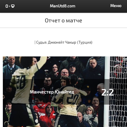
Меню
ManUtd8.com
Отчет о матче
| Судья: Джюнейт Чакыр (Турция)
2:2
Манчестер Юнайтед