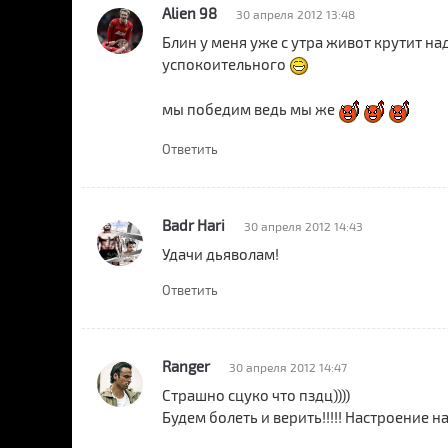
Alien 98
30 апреля 2012 13:48
Блин у меня уже с утра живот крутит на
успокоительного
мы победим ведь мы же
Ответить
Badr Hari
30 апреля 2012 14:43
Удачи дьяволам!
Ответить
Ranger
30 апреля 2012 14:47
Страшно сцуко что пздц))))
Будем болеть и верить!!!!! Настроение на