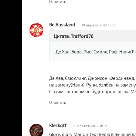
Ответить
BelRussland
30 апреля 2012 15:51
Цитата: Trafford76
Де Хэа, Эвра, Рио, Смолл, Раф, Нани(Ян
Де Хеа, Смоллинг, Джонсон, Фердинанд, Э
на замену(Нани), Руни, Уэлбек на замену
С этим составом не будет проигрыша М
Ответить
Kleckoff
30 апреля 2012 16:35
Glory, glory ManUnited! Верю в лучший кл