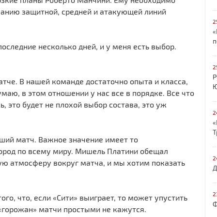
ванию защитной, средней и атакующей линий
2
«
п
следние несколько дней, и у меня есть выбор.
2
Р
тче. В нашей команде достаточно опыта и класса,
Ю
маю, в этом отношении у нас все в порядке. Все что
, это будет не плохой выбор состава, это уж
2
«
Т
ший матч. Важное значение имеет то
город по всему миру. Мишель Платини обещал
2
ную атмосферу вокруг матча, и мы хотим показать
Д
2
ого, что, если «Сити» выиграет, то может упустить
Ф
 «горожан» матчи простыми не кажутся.