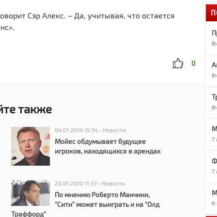
П
1
оворит Сэр Алекс. – Да, учитывая, что остается
«
нс».
П
В
1
А
0
А
В
1
О
Т
йте также
В
1
М
Р
04.01.2014 15:34 • Новости
7
Мойес обдумывает будущее
игроков, находящихся в арендах
9
Ф
Р
7
20.01.2010 11:37 • Новости
M
9
По мнению Роберто Манчини,
7
6
"Сити" может выиграть и на "Олд
в
Траффорд"