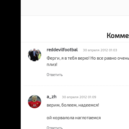
Коммен
reddevilfootbal
30 апреля 2012 01:03
Ферги, я в тебя верю! Но все равно очен
плиз!
Ответить
a_zh
30 апреля 2012 01:09
верим, болеем, надеемся!
ой корвалола наглотаемся
Ответить