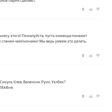
ьное парни сделают.
0
вынесу этого! Пожалуйста, пусть команда покажет
 и станем чемпионами! Мы ведь умеем это делать.
0
 Скоулз, Клев, Валенсия, Руни, Уэлбек?
2IEkBvw
0