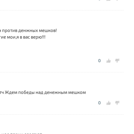
«
Л
1
«
он против денжных мешков!
п
е мои,я в вас верю!!!
0
матч Ждем победы над денежным мешком
0