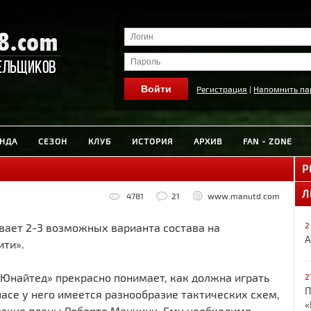
Регистрация
|
Напомнить па
НДА
СЕЗОН
КЛУБ
ИСТОРИЯ
АРХИВ
FAN - ZONE
Р
Л
4781
21
www.manutd.com
2
вает 2-3 возможных варианта состава на
А
ити».
Юнайтед» прекрасно понимает, как должна играть
2
П
пасе у него имеется разнообразие тактических схем,
«
рзкие планы Роберто Манчини. Ему необходимо