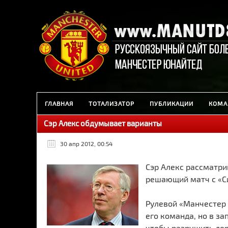
ГЛАВНАЯ
ТОТАЛИЗАТОР
ПУБЛИКАЦИИ
КОМА
Сэр Алекс обдумывает варианты
30 апр 2012, 00:54
Сэр Алекс рассматри
решающий матч с «С
Рулевой «Манчестер 
его команда, но в за
чтобы разрушить де