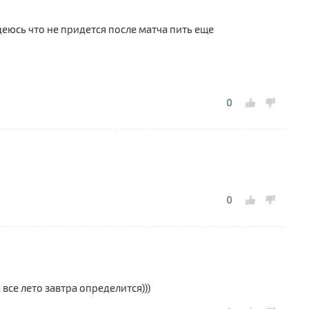
деюсь что не придется после матча пить еще
0
0
 все лето завтра определится)))