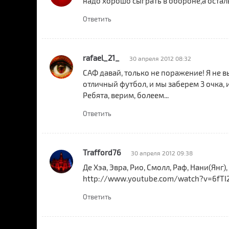
надо хорошо сыграть в обороне,а остал
Ответить
rafael_21_
30 апреля 2012 08:32
САФ давай, только не поражение! Я не 
отличный футбол, и мы заберем 3 очка,
Ребята, верим, болеем...
Ответить
Trafford76
30 апреля 2012 09:38
Де Хэа, Эвра, Рио, Смолл, Раф, Нани(Янг),
http://www.youtube.com/watch?v=6fTI
Ответить