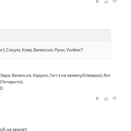
0
г), Скоулз, Клев, Валенсия, Руни, Уэлбек?
вра, Валенсия, Каррик, Гиггз на замену(Клевери), Янг
(Чичарито).
Ю.
0
уб на земле!!