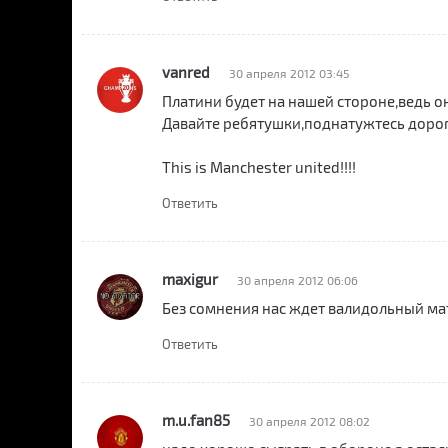
vanred
30 апреля 2012 03:45
Платини будет на нашей стороне,ведь 
Давайте ребятушки,поднатужтесь дороги
This is Manchester united!!!!
Ответить
maxigur
30 апреля 2012 06:06
Без сомнения нас ждет валидольный 
Ответить
m.u.fan85
30 апреля 2012 08:02