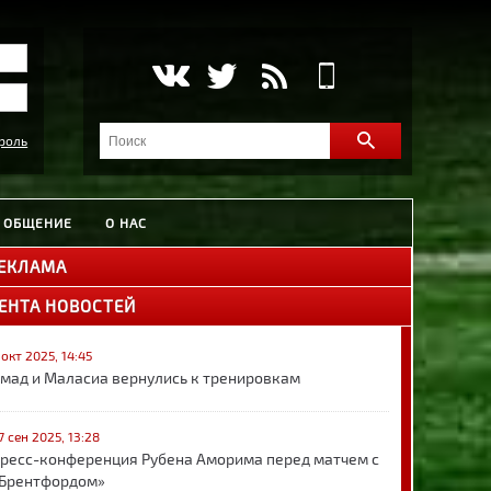
роль
ОБЩЕНИЕ
О НАС
ЕКЛАМА
ЕНТА НОВОСТЕЙ
 окт 2025, 14:45
мад и Маласиа вернулись к тренировкам
7 сен 2025, 13:28
ресс-конференция Рубена Аморима перед матчем с
Брентфордом»