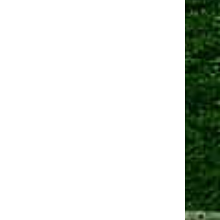
Манчестер Юнайтед» договорился о трансфере
амменса
 сен 2025, 13:06
Юнайтед» рассматривает Мартинеса и Ламменса
еред дедлайном
Ещё новости