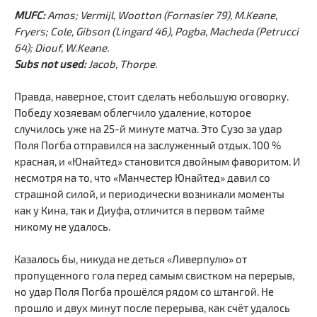
MUFC:
Amos; Vermijl, Wootton (Fornasier 79), M.Keane,
Fryers; Cole, Gibson (Lingard 46), Pogba, Macheda (Petrucci
64); Diouf, W.Keane.
Subs not used:
Jacob, Thorpe.
Правда, наверное, стоит сделать небольшую оговорку.
Победу хозяевам облегчило удаление, которое
случилось уже на 25-й минуте матча. Это Сузо за удар
Поля Погба отправился на заслуженный отдых. 100 %
красная, и «Юнайтед» становится двойным фаворитом. И
несмотря на то, что «Манчестер Юнайтед» давил со
страшной силой, и периодически возникали моменты
как у Кина, так и Диуфа, отличится в первом тайме
никому не удалось.
Казалось бы, никуда не деться «Ливерпулю» от
пропущенного гола перед самым свистком на перерыв,
но удар Поля Погба прошёлся рядом со штангой. Не
прошло и двух минут после перерыва, как счёт удалось