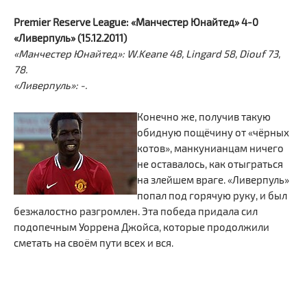
Premier Reserve League: «Манчестер Юнайтед» 4-0
«Ливерпуль» (15.12.2011)
«Манчестер Юнайтед»: W.Keane 48, Lingard 58, Diouf 73,
78.
«Ливерпуль»: -.
Конечно же, получив такую
обидную пощёчину от «чёрных
котов», манкунианцам ничего
не оставалось, как отыграться
на злейшем враге. «Ливерпуль»
попал под горячую руку, и был
безжалостно разгромлен. Эта победа придала сил
подопечным Уоррена Джойса, которые продолжили
сметать на своём пути всех и вся.