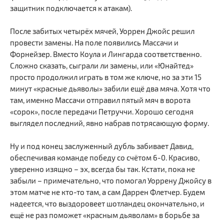
защитник подключается к атакам).
После забитых четырёх мячей, Уоррен Джойс решил
провести замены. На поле появились Массачи и
Форнейзер. Вместо Коула и Лингарда соответственно.
Сложно сказать, сыграли ли замены, или «Юнайтед»
просто продолжил играть в том же ключе, но за эти 15
минут «красные дьяволы» забили ещё два мяча. Хотя что
там, именно Массачи отправил пятый мяч в ворота
«сорок», после передачи Петруччи. Хорошо сегодня
выглядел последний, явно набрав потрясающую форму.
Ну и под конец заслуженный дубль забивает Давид,
обеспечивая команде победу со счётом 6-0. Красиво,
уверенно изящно – эх, всегда бы так. Кстати, пока не
забыли – примечательно, что помогал Уоррену Джойсу в
этом матче не кто-то там, а сам Даррен Флетчер. Будем
надеется, что выздоровеет шотландец окончательно, и
ещё не раз поможет «красным дьяволам» в борьбе за