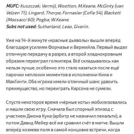
MUFC:
Kuszczak; Vermijl, Wootton, M.Keane, McGinty (van
Velzen 71); Lingard, Thorpe, Fornasier (Cofie 54), Blackett
(Massacci 60); Pogba; W.Keane.
Subs not used:
Sutherland, Leao, Giverin.
Уже на 14-й минуте «красные дьяволы» вышли вперёд
благодаря усилиям Форназье и Вермийла. Первый выдал
отличную передачу в разрез, а второй хладнокровным
образом переиграл голкипера. Всё складывалось как
нельзя лучше, особенно это стало казаться после ещё
парочки неплохих моментов в исполнении Кина и
МакГинти. Оба игрока имели отличный шанс удвоить
преимущество, но переиграть Карсона не сумели.
Спустя некоторое время «чёрные коты» мобилизовались
и нашли свою игру. Сначала был спорный эпизод с
участием Джона Кука (арбитр не назначил пенальти), а
потом Давид Мейер всё же сравнял счёт в матче. Вышли
вперёд хозяева поля в самой концовке встречи, когда