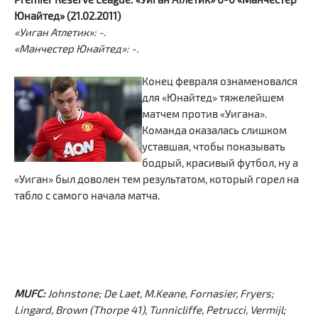
Юнайтед» (21.02.2011)
«Уиган Атлетик»: -.
«Манчестер Юнайтед»: -.
Конец февраля ознаменовался
для «Юнайтед» тяжелейшем
матчем против «Уигана».
Команда оказалась слишком
уставшая, чтобы показывать
бодрый, красивый футбол, ну а
«Уиган» был доволен тем результатом, который горел на
табло с самого начала матча.
MUFC:
Johnstone; De Laet, M.Keane, Fornasier, Fryers;
Lingard, Brown (Thorpe 41), Tunnicliffe, Petrucci, Vermijl;