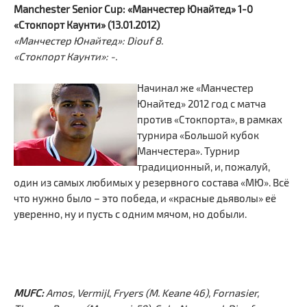
Manchester Senior Cup: «Манчестер Юнайтед» 1-0
«Стокпорт Каунти» (13.01.2012)
«Манчестер Юнайтед»: Diouf 8.
«Стокпорт Каунти»: -.
Начинал же «Манчестер
Юнайтед» 2012 год с матча
против «Стокпорта», в рамках
турнира «Большой кубок
Манчестера». Турнир
традиционный, и, пожалуй,
один из самых любимых у резервного состава «МЮ». Всё
что нужно было – это победа, и «красные дьяволы» её
уверенно, ну и пусть с одним мячом, но добыли.
MUFC:
Amos, Vermijl, Fryers (M. Keane 46), Fornasier,