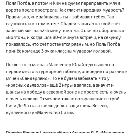
Поля Погба, а потом и Кин не сумел переправить мяч в
ворота после прострела. Как гласит народная мудрость?
Правильно, «не забиваешь ты – забивают тебе». Так
случилось и в этом матче. Обадеи записал на свой счёт
забитый мяч на 52-й минуте матча. Отлично оборонялся
«Болтон», и когда шла 80-я минута встречи, на секунду
показалось, что счёт останется равным, но Поль Погба
принёс команде 3 очка классным ударом головой.
После этого матча, «Манчестер Юнайтед» вышел на
первое место в турнирной таблице, опередив по разнице
мячей «Сандерленд». Но не будем забывать, что у
«красных дьяволов» ещё 2 игры в запасе, а значит и
шансы на победу в северной зоне не просто есть, а очень
и очень велики. Отмечаем также возвращение в строй
Ричи Де Лаэта, а также дебют защитника Весели,
купленного у «Манчестер Сити».
Premier Reserve League: «Уиган Атлетик» 0-0 «Манчестер