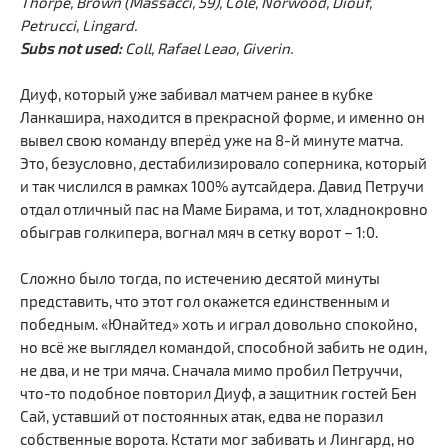
Thorpe, Brown (Massacci, 59), Cole, Norwood, Diouf,
Petrucci, Lingard.
Subs not used:
Coll, Rafael Leao, Giverin.
Диуф, который уже забивал матчем ранее в кубке
Ланкашира, находится в прекрасной форме, и именно он
вывел свою команду вперёд уже на 8-й минуте матча.
Это, безусловно, дестабилизировало соперника, который
и так числился в рамках 100% аутсайдера. Давид Петручи
отдал отличный пас на Маме Бирама, и тот, хладнокровно
обыграв голкипера, вогнал мяч в сетку ворот – 1:0.
Сложно было тогда, по истечению десятой минуты
представить, что этот гол окажется единственным и
победным. «Юнайтед» хоть и играл довольно спокойно,
но всё же выглядел командой, способной забить не один,
не два, и не три мяча. Сначала мимо пробил Петруччи,
что-то подобное повторил Диуф, а защитник гостей Бен
Сай, уставший от постоянных атак, едва не поразил
собственные ворота. Кстати мог забивать и Лингард, но