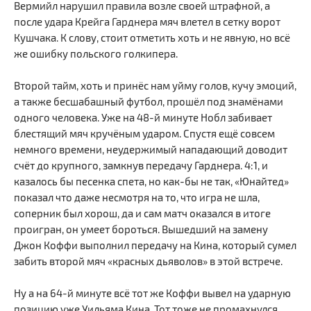
Вермийл нарушил правила возле своей штрафной, а
после удара Крейга Гарднера мяч влетел в сетку ворот
Кушчака. К слову, стоит отметить хоть и не явную, но всё
же ошибку польского голкипера.
Второй тайм, хоть и принёс нам уйму голов, кучу эмоций,
а также бесшабашный футбол, прошёл под знамёнами
одного человека. Уже на 48-й минуте Нобл забивает
блестящий мяч кручёным ударом. Спустя ещё совсем
немного времени, неудержимый нападающий доводит
счёт до крупного, замкнув передачу Гарднера. 4:1, и
казалось бы песенка спета, но как-бы не так, «Юнайтед»
показал что даже несмотря на то, что игра не шла,
соперник был хорош, да и сам матч оказался в итоге
проигран, он умеет бороться. Вышедший на замену
Джон Коффи выполнил передачу на Кина, который сумел
забить второй мяч «красных дьяволов» в этой встрече.
Ну а на 64-й минуте всё тот же Коффи вывел на ударную
позицию уже Уильяма Кина. Тот тоже не промахнулся,