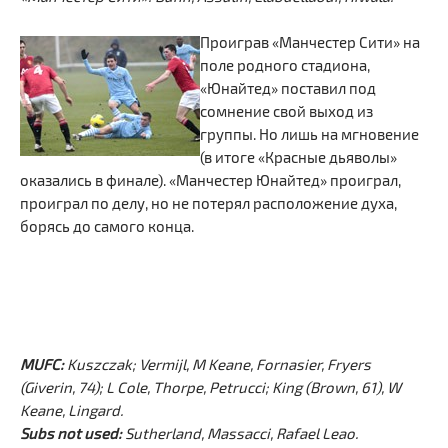
Проиграв «Манчестер Сити» на
поле родного стадиона,
«Юнайтед» поставил под
сомнение свой выход из
группы. Но лишь на мгновение
(в итоге «Красные дьяволы»
оказались в финале). «Манчестер Юнайтед» проиграл,
проиграл по делу, но не потерял расположение духа,
борясь до самого конца.
MUFC:
Kuszczak; Vermijl, M Keane, Fornasier, Fryers
(Giverin, 74); L Cole, Thorpe, Petrucci; King (Brown, 61), W
Keane, Lingard.
Subs not used:
Sutherland, Massacci, Rafael Leao.