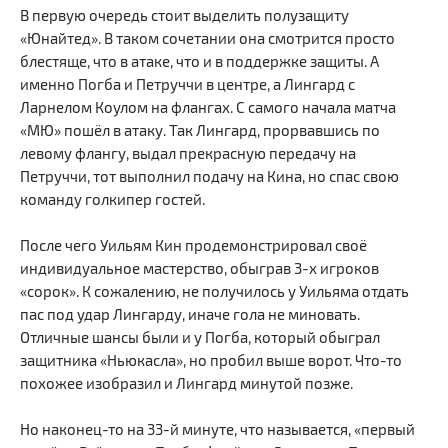
В первую очередь стоит выделить полузащиту
«Юнайтед». В таком сочетании она смотрится просто
блестяще, что в атаке, что и в поддержке защиты. А
именно Погба и Петруччи в центре, а Лингард с
Ларнелом Коулом на флангах. С самого начала матча
«МЮ» пошёл в атаку. Так Лингард, прорвавшись по
левому флангу, выдал прекрасную передачу на
Петруччи, тот выполнил подачу на Кина, но спас свою
команду голкипер гостей.
После чего Уильям Кин продемонстрировал своё
индивидуальное мастерство, обыграв 3-х игроков
«сорок». К сожалению, не получилось у Уильяма отдать
пас под удар Лингарду, иначе гола не миновать.
Отличные шансы были и у Погба, который обыграл
защитника «Ньюкасла», но пробил выше ворот. Что-то
похожее изобразил и Лингард минутой позже.
Но наконец-то на 33-й минуте, что называется, «первый