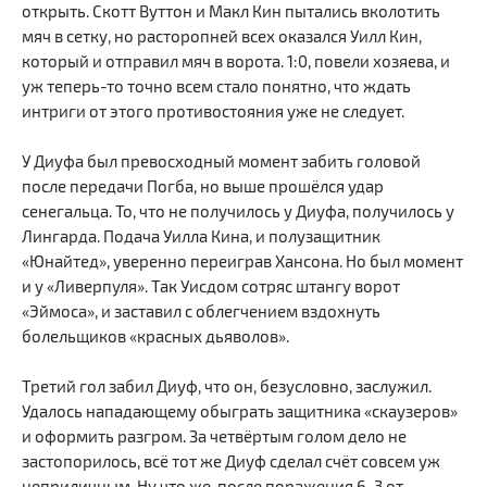
открыть. Скотт Вуттон и Макл Кин пытались вколотить
мяч в сетку, но расторопней всех оказался Уилл Кин,
который и отправил мяч в ворота. 1:0, повели хозяева, и
уж теперь-то точно всем стало понятно, что ждать
интриги от этого противостояния уже не следует.
У Диуфа был превосходный момент забить головой
после передачи Погба, но выше прошёлся удар
сенегальца. То, что не получилось у Диуфа, получилось у
Лингарда. Подача Уилла Кина, и полузащитник
«Юнайтед», уверенно переиграв Хансона. Но был момент
и у «Ливерпуля». Так Уисдом сотряс штангу ворот
«Эймоса», и заставил с облегчением вздохнуть
болельщиков «красных дьяволов».
Третий гол забил Диуф, что он, безусловно, заслужил.
Удалось нападающему обыграть защитника «скаузеров»
и оформить разгром. За четвёртым голом дело не
застопорилось, всё тот же Диуф сделал счёт совсем уж
неприличным. Ну что же, после поражения 6-3 от