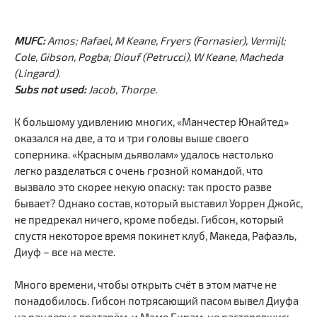
MUFC:
Amos; Rafael, M Keane, Fryers (Fornasier), Vermijl;
Cole, Gibson, Pogba; Diouf (Petrucci), W Keane, Macheda
(Lingard).
Subs not used:
Jacob, Thorpe.
К большому удивлению многих, «Манчестер Юнайтед»
оказался на две, а то и три головы выше своего
соперника. «Красным дьяволам» удалось настолько
легко разделаться с очень грозной командой, что
вызвало это скорее некую опаску: так просто разве
бывает? Однако состав, который выставил Уоррен Джойс,
не предрекал ничего, кроме победы. Гибсон, который
спустя некоторое время покинет клуб, Македа, Рафаэль,
Диуф – все на месте.
Много времени, чтобы открыть счёт в этом матче не
понадобилось. Гибсон потрясающий пасом вывел Диуфа
на рандеву с вратарём, и Маме Бирам, не растерявшись,