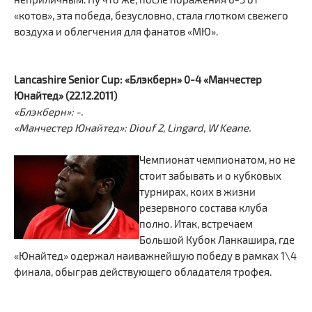
«котов», эта победа, безусловно, стала глотком свежего
воздуха и облегчения для фанатов «МЮ».
Lancashire Senior Cup: «Блэкберн» 0-4 «Манчестер
Юнайтед» (22.12.2011)
«Блэкберн»: -.
«Манчестер Юнайтед»: Diouf 2, Lingard, W Keane.
Чемпионат чемпионатом, но не
стоит забывать и о кубковых
турнирах, коих в жизни
резервного состава клуба
полно. Итак, встречаем
Большой Кубок Ланкашира, где
«Юнайтед» одержал наиважнейшую победу в рамках 1\4
финала, обыграв действующего обладателя трофея.