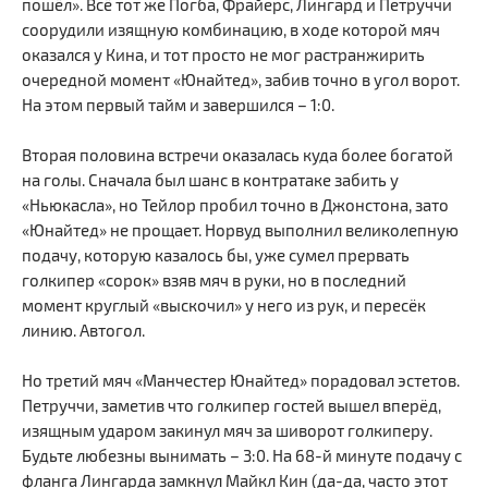
пошёл». Всё тот же Погба, Фрайерс, Лингард и Петруччи
соорудили изящную комбинацию, в ходе которой мяч
оказался у Кина, и тот просто не мог растранжирить
очередной момент «Юнайтед», забив точно в угол ворот.
На этом первый тайм и завершился – 1:0.
Вторая половина встречи оказалась куда более богатой
на голы. Сначала был шанс в контратаке забить у
«Ньюкасла», но Тейлор пробил точно в Джонстона, зато
«Юнайтед» не прощает. Норвуд выполнил великолепную
подачу, которую казалось бы, уже сумел прервать
голкипер «сорок» взяв мяч в руки, но в последний
момент круглый «выскочил» у него из рук, и пересёк
линию. Автогол.
Но третий мяч «Манчестер Юнайтед» порадовал эстетов.
Петруччи, заметив что голкипер гостей вышел вперёд,
изящным ударом закинул мяч за шиворот голкиперу.
Будьте любезны вынимать – 3:0. На 68-й минуте подачу с
фланга Лингарда замкнул Майкл Кин (да-да, часто этот