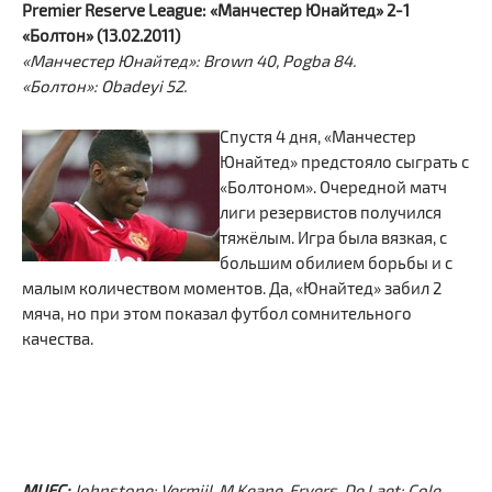
Premier Reserve League: «Манчестер Юнайтед» 2-1
«Болтон» (13.02.2011)
«Манчестер Юнайтед»: Brown 40, Pogba 84.
«Болтон»: Obadeyi 52.
Спустя 4 дня, «Манчестер
Юнайтед» предстояло сыграть с
«Болтоном». Очередной матч
лиги резервистов получился
тяжёлым. Игра была вязкая, с
большим обилием борьбы и с
малым количеством моментов. Да, «Юнайтед» забил 2
мяча, но при этом показал футбол сомнительного
качества.
MUFC:
Johnstone; Vermijl, M.Keane, Fryers, De Laet; Cole