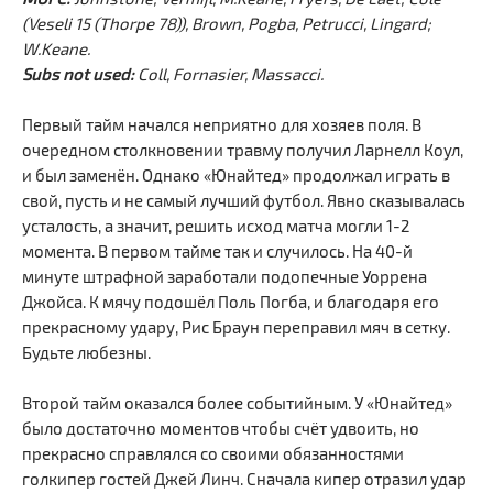
(Veseli 15 (Thorpe 78)), Brown, Pogba, Petrucci, Lingard;
W.Keane.
Subs not used:
Coll, Fornasier, Massacci.
Первый тайм начался неприятно для хозяев поля. В
очередном столкновении травму получил Ларнелл Коул,
и был заменён. Однако «Юнайтед» продолжал играть в
свой, пусть и не самый лучший футбол. Явно сказывалась
усталость, а значит, решить исход матча могли 1-2
момента. В первом тайме так и случилось. На 40-й
минуте штрафной заработали подопечные Уоррена
Джойса. К мячу подошёл Поль Погба, и благодаря его
прекрасному удару, Рис Браун переправил мяч в сетку.
Будьте любезны.
Второй тайм оказался более событийным. У «Юнайтед»
было достаточно моментов чтобы счёт удвоить, но
прекрасно справлялся со своими обязанностями
голкипер гостей Джей Линч. Сначала кипер отразил удар