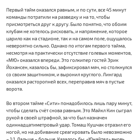
Первый тайм оказался равным, и по сути, все 45 минут
команды потратили на разведку и на то, чтобы
присмотреться друг к другу. Было понятно, что обоим
клубам не хотелось рисковать, и напряжение, которое
царило как на стадионе, так и на самом поле, ощущалось
невероятно сильно. Однако по итогам первого тайма,
несмотря на практически отсутствие голевых моментов,
«МЮ» оказался впереди. Это голкипер гостей Эрик
Йохансен, казалось бы, зафиксировал мяч, но столкнулся
со своим защитником, и выронил круглого. Лингард
оказался расторопней всех, переправив мяч в пустые
ворота.
Во втором тайме «Сити» понадобилось лишь пару минут,
чтобы сделать счёт снова равным. Это Майкл Кин сыграл
рукой в своей штрафной, за что был назначен
одиннадцатиметровый удар. Томаш Кушчак отразил его
ногой, но на добивание среагировать было невозможно
– 1:1. Дальше – больше. Казалось бы, «Юнайтед» вновь