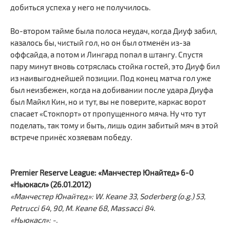
добиться успеха у него не получилось.
Во-втором тайме была полоса неудач, когда Диуф забил,
казалось бы, чистый гол, но он был отменён из-за
оффсайда, а потом и Лингард попал в штангу. Спустя
пару минут вновь сотряслась стойка гостей, это Диуф бил
из наивыгоднейшей позиции. Под конец матча гол уже
был неизбежен, когда на добивании после удара Диуфа
был Майкл Кин, но и тут, вы не поверите, каркас ворот
спасает «Стокпорт» от пропущенного мяча. Ну что тут
поделать, так тому и быть, лишь один забитый мяч в этой
встрече принёс хозяевам победу.
Premier Reserve League: «Манчестер Юнайтед» 6-0
«Ньюкасл» (26.01.2012)
«Манчестер Юнайтед»: W. Keane 33, Soderberg (o.g.) 53,
Petrucci 64, 90, M. Keane 68, Massacci 84.
«Ньюкасл»: -.