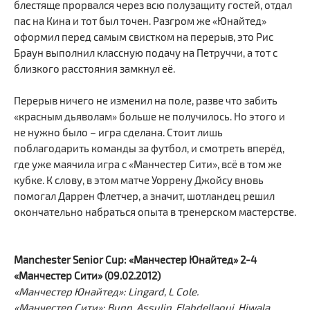
блестяще прорвался через всю полузащиту гостей, отдал
пас на Кина и тот был точен. Разгром же «Юнайтед»
оформил перед самым свистком на перерыв, это Рис
Браун выполнил классную подачу на Петруччи, а тот с
близкого расстояния замкнул её.
Перерыв ничего не изменил на поле, разве что забить
«красным дьяволам» больше не получилось. Но этого и
не нужно было – игра сделана. Стоит лишь
поблагодарить команды за футбол, и смотреть вперёд,
где уже маячила игра с «Манчестер Сити», всё в том же
кубке. К слову, в этом матче Уоррену Джойсу вновь
помогал Даррен Флетчер, а значит, шотландец решил
окончательно набраться опыта в тренерском мастерстве.
Manchester Senior Cup: «Манчестер Юнайтед» 2-4
«Манчестер Сити» (09.02.2012)
«Манчестер Юнайтед»: Lingard, L Cole.
«Манчестер Сити»: Bunn, Assulin, Elabdellaoui, Hiwala.