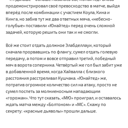
продемонстрировал своё превосходство в матче, выйдя
вперёд после комбинации с участием Коула, Кина и
Кинга, но забив тут же два ответных мяча, «небесно-
голубые» поставили «Юнайтед» перед очень сложной
задачей, которую решить они так и не смогли.
Всё же стоит отдать должное Элабделлауи, который
сначала прорвавшись по флангу, сумел отдать голевую
передачу, а потом и вовсе отправил третий, победный
мяч в ворота соперника. Четвёртый же гол был забит уже
в добавленной время, когда Хайвалла с близкого
расстояния расстреливал Кушчака. «Юнайтед» же,
потратив огромное количество сил на атаку, просто не
сумел поспеть за молниеносным нападающим
«горожан». Что тут сказать, «МЮ» проиграл, и оставалось
ждать матча между «Болтоном» и «МС». Скажу по
секрету: «красные дьяволы» прошли дальше.