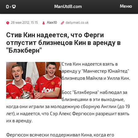
Меню
ManUtd8.com
28 мая 2012, 15:15
Alex10
dailymail.co.uk
Стив Кин надеется, что Ферги
отпустит близнецов Кин в аренду в
"Блэкберн"
Стив Кин надеется взять в
аренду у "Манчестер Юнайтед"
близнецов Майкла и Уилла Кин.
Босс "Блэкберна" наблюдал за
близнецами в эти выходные,
когда они играли за молодежную сборную Англии (до 19
лет), и надеется, что Сэр Алекс Фергюсон разрешит взять
их в аренду.
Фергюсон всячески поддерживал Кина, когда его