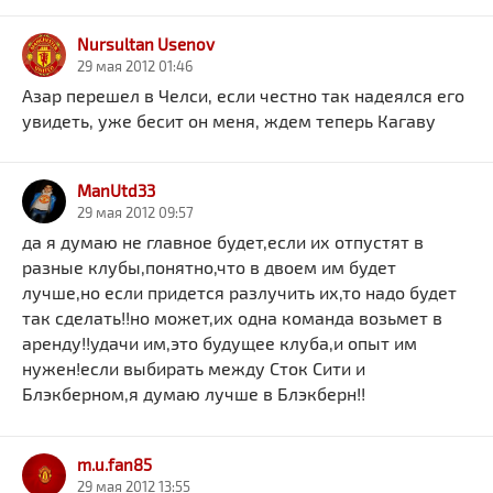
Nursultan Usenov
29 мая 2012 01:46
Азар перешел в Челси, если честно так надеялся его
увидеть, уже бесит он меня, ждем теперь Кагаву
ManUtd33
29 мая 2012 09:57
да я думаю не главное будет,если их отпустят в
разные клубы,понятно,что в двоем им будет
лучше,но если придется разлучить их,то надо будет
так сделать!!но может,их одна команда возьмет в
аренду!!удачи им,это будущее клуба,и опыт им
нужен!если выбирать между Сток Сити и
Блэкберном,я думаю лучше в Блэкберн!!
m.u.fan85
29 мая 2012 13:55