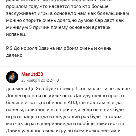
прошлом году.Что касается того кто больше
заслуживает игры в основе,то нам как болельщикам
можно спорить очень долго,но думою Сэр даст как
минимум 5 причин почему основной вратарь
испанец.
P.S.До короля Эдвина им обоим очень и очень
далеко.
ManUtd33
23 ноября 2012 21:43
для меня Де Хеа будет номер 1...он может и не лучше
Линдегора,но и не хуже него,Давиду нужно просто
больше играть,особенно в АПЛ,так как там всегда
навесы,толкания и все прочее,и если он в них будет
играть чаще,тогда в следующий раз будет в таких
матчах играть увереннее,да и вообще заметно,что
Давид улучшил свою игру во всех компонентах,и