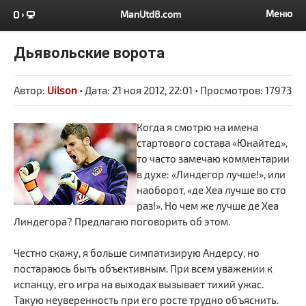
Меню
ManUtd8.com
Дьявольские ворота
Автор:
Uilson
• Дата: 21 ноя 2012, 22:01 • Просмотров: 17973
Когда я смотрю на имена
стартового состава «Юнайтед»,
то часто замечаю комментарии
в духе: «Линдегор лучше!», или
наоборот, «де Хеа лучше во сто
раз!». Но чем же лучше де Хеа
Линдегора? Предлагаю поговорить об этом.
Честно скажу, я больше симпатизирую Андерсу, но
постараюсь быть объективным. При всем уважении к
испанцу, его игра на выходах вызывает тихий ужас.
Такую неуверенность при его росте трудно объяснить.