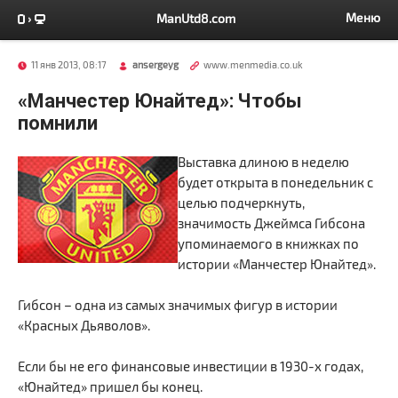
Меню
ManUtd8.com
11 янв 2013, 08:17
ansergeyg
www.menmedia.co.uk
«Манчестер Юнайтед»: Чтобы
помнили
Выставка длиною в неделю
будет открыта в понедельник с
целью подчеркнуть,
значимость Джеймса Гибсона
упоминаемого в книжках по
истории «Манчестер Юнайтед».
Гибсон – одна из самых значимых фигур в истории
«Красных Дьяволов».
Если бы не его финансовые инвестиции в 1930-х годах,
«Юнайтед» пришел бы конец.