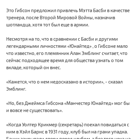
Это Гибсон предложил привлечь Мэтта Басби в качестве
тренера, после Второй Мировой Войны, назначив
шотландца, хотя тот был еще в армии.
Несмотря на то, что в сравнении с Басби и другими
легендарными личностями «Юнайтед» , о Гибсоне мало
что известно, его племянник Алан Эмблинг считает, что
сейчас подходящее время для общества узнать о том
вкладе, который он внес.
«Кажется, что о нем недосказано в истории», - сказал
Эмблинг.
«Но, без Джеймса Гибсона «Манчестер Юнайтед» мог бы
и вовсе не существовать».
«Когда Уолтер Крикмер (секретарь) поехал повидаться с
ним в Хэйл Барнс в 1931 году, клуб был на грани упадка.
Банки закрывали двери перед клубом, а без того чека на