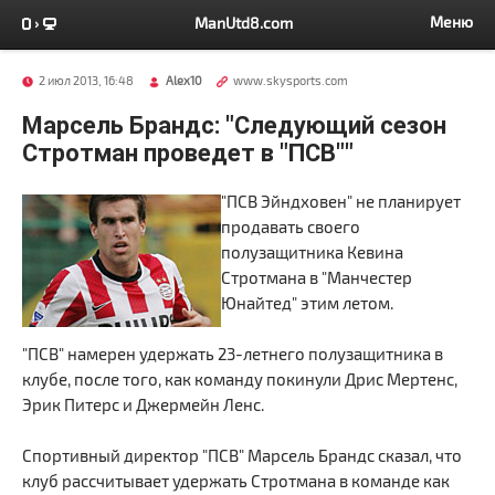
Меню
ManUtd8.com
2 июл 2013, 16:48
Alex10
www.skysports.com
Марсель Брандс: "Следующий сезон
Стротман проведет в "ПСВ""
"ПСВ Эйндховен" не планирует
продавать своего
полузащитника Кевина
Стротмана в "Манчестер
Юнайтед" этим летом.
"ПСВ" намерен удержать 23-летнего полузащитника в
клубе, после того, как команду покинули Дрис Мертенс,
Эрик Питерс и Джермейн Ленс.
Спортивный директор "ПСВ" Марсель Брандс сказал, что
клуб рассчитывает удержать Стротмана в команде как