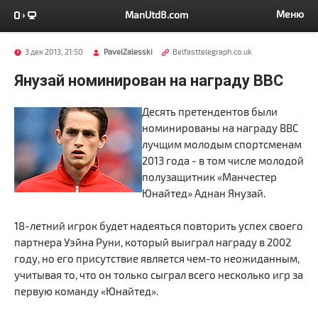
Меню
ManUtd8.com
3 дек 2013, 21:50
PavelZalesski
Belfasttelegraph.co.uk
Янузай номинирован на награду BBC
Десять претендентов были
номинированы на награду BBC
лучщим молодым спортсменам
2013 года - в том числе молодой
полузащитник «Манчестер
Юнайтед» Аднан Янузай.
18-летний игрок будет надеяться повторить успех своего
партнера Уэйна Руни, который выиграл награду в 2002
году, но его присутствие является чем-то неожиданным,
учитывая то, что он только сыграл всего несколько игр за
первую команду «Юнайтед».