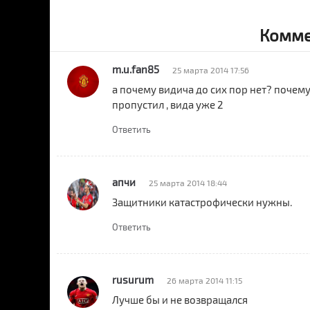
Комме
m.u.fan85
25 марта 2014 17:56
а почему видича до сих пор нет? почем
пропустил , вида уже 2
Ответить
апчи
25 марта 2014 18:44
Защитники катастрофически нужны.
Ответить
rusurum
26 марта 2014 11:15
Лучше бы и не возвращался