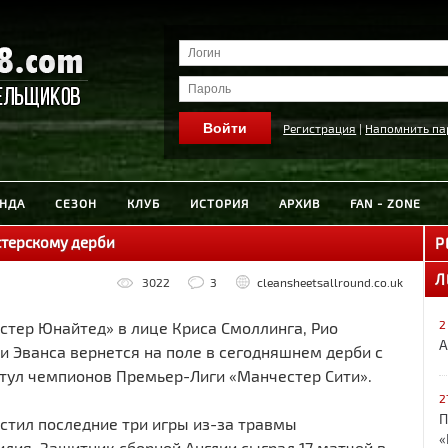
Регистрация
|
Напомнить па
НДА
СЕЗОН
КЛУБ
ИСТОРИЯ
АРХИВ
FAN - ZONE
стерскому дерби
Р
Л
3022
3
cleansheetsallround.co.uk
2
стер Юнайтед» в лице Криса Смоллинга, Рио
А
 Эванса вернется на поле в сегодняшнем дерби с
тул чемпионов Премьер-Лиги «Манчестер Сити».
2
П
стил последние три игры из-за травмы
«
лия. Защитник сборной Англии сыграл 17 матчей в