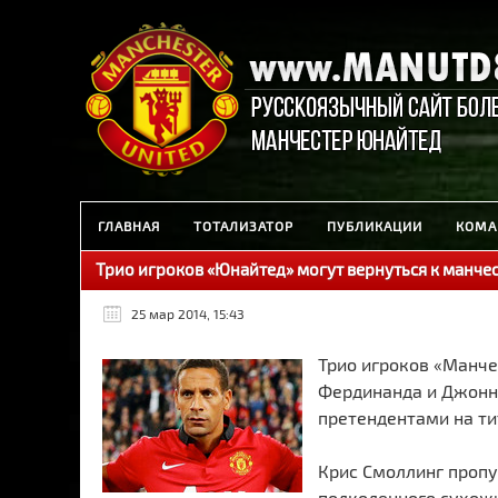
ГЛАВНАЯ
ТОТАЛИЗАТОР
ПУБЛИКАЦИИ
КОМА
Трио игроков «Юнайтед» могут вернуться к манче
25 мар 2014, 15:43
Трио игроков «Манче
Фердинанда и Джонни
претендентами на ти
Крис Смоллинг пропу
подколенного сухожи