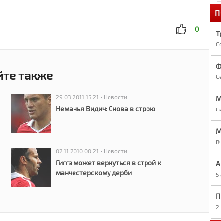
П
1
«
0
Т
С
1
А
Ф
йте также
С
1
О
29.03.2011 15:21 • Новости
М
Неманья Видич: Снова в строю
С
1
M
Р
В
02.11.2010 00:21 • Новости
9
Гиггз может вернуться в строй к
А
Р
манчестерскому дерби
5
П
9
7
2
в