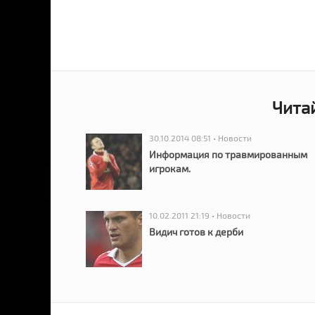
Чита
30.10.2014 08:51 • Новости
Информация по травмированным
игрокам.
10.02.2011 21:19 • Новости
Видич готов к дерби