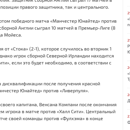
 позиции правого защитника, так и центрального.
2
«
ортом победного матча «Манчестер Юнайтед» против
п
 сборной Англии сыграл 10 матчей в Премьер-Лиге (8
да Мойеса.
2
Р
от «Стока» (2-1), которое случилось во вторник 1
Ю
нако игрок сборной Северной Ирландии находится
ти», если это будет необходимо, в соответствии с
2
«
Т
ч дисквалификации после получения красной
нчестер Юнайтед» против «Ливерпуля».
2
Д
своего капитана, Венсана Компани после окончания
м игрока в матче против «Халл Сити». Центральный
2
тче своей команды против «Фулхэма» в конце
Ф