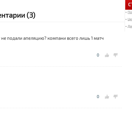
С
-
По
6
нтарии (3)
«
-
Це
-
Да
4
у не подали апеляцию? компани всего лишь 1 матч
Д
0
2
И
«
2
Л
0
1
М
1