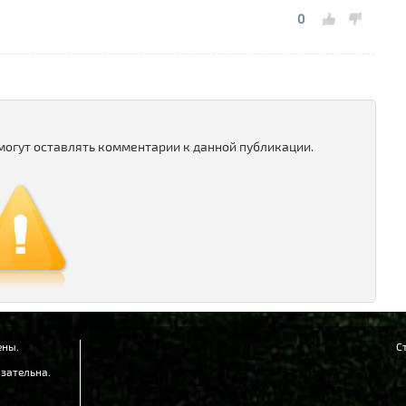
«
0
Л
1
«
п
 могут оставлять комментарии к данной публикации.
ены.
С
зательна.