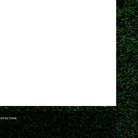
Манчестер Юнайтед» договорился о трансфере
амменса
 сен 2025, 13:06
Юнайтед» рассматривает Мартинеса и Ламменса
еред дедлайном
Ещё новости
татистика